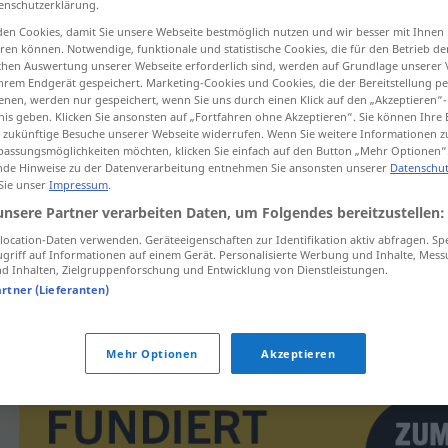
enschutzerklärung.
en Cookies, damit Sie unsere Webseite bestmöglich nutzen und wir besser mit Ihnen
en können. Notwendige, funktionale und statistische Cookies, die für den Betrieb d
ischen Auswertung unserer Webseite erforderlich sind, werden auf Grundlage unserer
hrem Endgerät gespeichert. Marketing-Cookies und Cookies, die der Bereitstellung per
tippen)
nen, werden nur gespeichert, wenn Sie uns durch einen Klick auf den „Akzeptieren“-
nis geben. Klicken Sie ansonsten auf „Fortfahren ohne Akzeptieren“. Sie können Ihre 
ür zukünftige Besuche unserer Webseite widerrufen. Wenn Sie weitere Informationen 
assungsmöglichkeiten möchten, klicken Sie einfach auf den Button „Mehr Optionen“
de Hinweise zu der Datenverarbeitung entnehmen Sie ansonsten unserer
Datenschut
 Sie unser
Impressum
.
unsere Partner verarbeiten Daten, um Folgendes bereitzustellen:
auflachen
ocation-Daten verwenden. Geräteeigenschaften zur Identifikation aktiv abfragen. Sp
griff auf Informationen auf einem Gerät. Personalisierte Werbung und Inhalte, Mes
 Inhalten, Zielgruppenforschung und Entwicklung von Dienstleistungen.
artner (Lieferanten)
schallend
auflachen
Mehr Optionen
Akzeptieren