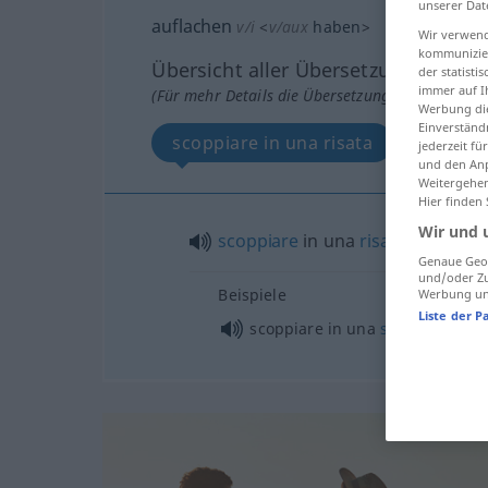
unserer Dat
auflachen
v/i
<
v/aux
haben
>
Wir verwend
kommunizier
Übersicht aller Übersetzungen
der statist
immer auf I
(Für mehr Details die Übersetzung anklicken/an
Werbung die
Einverständ
scoppiare in una risata
jederzeit f
und den Anp
Weitergehen
Hier finden
Wir und 
scoppiare
in una
risata
Genaue Geol
und/oder Zu
Beispiele
Werbung und
Liste der P
scoppiare in una
sonora
risata