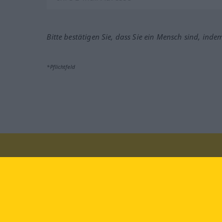
Bitte bestätigen Sie, dass Sie ein Mensch sind, inde
*Pflichtfeld
Besuchen Sie uns auf:
faceb