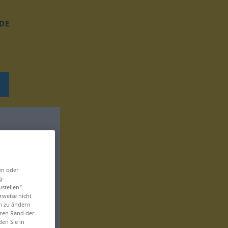
DE
en oder
g-
ustellen“
rweise nicht
en zu ändern
eren Rand der
den Sie in