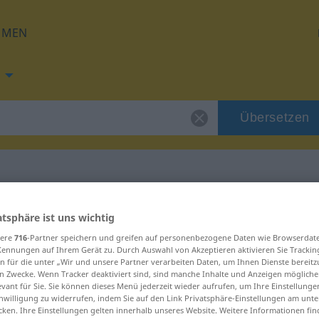
HMEN
Übersetzen
n
ng für "auflachen"
atsphäre ist uns wichtig
sere
716
-Partner speichern und greifen auf personenbezogene Daten wie Browserdat
Kennungen auf Ihrem Gerät zu. Durch Auswahl von Akzeptieren aktivieren Sie Trackin
tzung
n für die unter „Wir und unsere Partner verarbeiten Daten, um Ihnen Dienste bereitz
n Zwecke. Wenn Tracker deaktiviert sind, sind manche Inhalte und Anzeigen mögliche
evant für Sie. Sie können dieses Menü jederzeit wieder aufrufen, um Ihre Einstellung
erb
inwilligung zu widerrufen, indem Sie auf den Link Privatsphäre-Einstellungen am unt
cken. Ihre Einstellungen gelten innerhalb unseres Website. Weitere Informationen fin