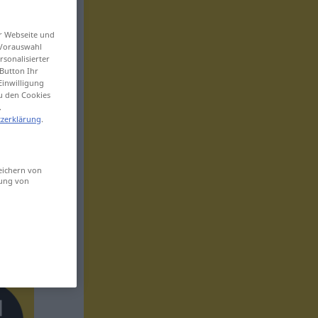
er Webseite und
 Vorauswahl
sonalisierter
Button Ihr
Einwilligung
zu den Cookies
.
zerklärung
.
eichern von
sung von