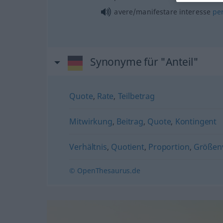
avere/manifestare interesse
pe
Synonyme für "Anteil"
Quote
,
Rate
,
Teilbetrag
Mitwirkung
,
Beitrag
,
Quote
,
Kontingent
Verhältnis
,
Quotient
,
Proportion
,
Größenv
© OpenThesaurus.de