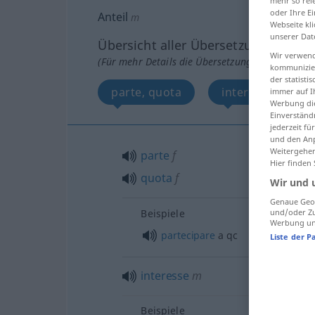
mehr so rel
oder Ihre E
Anteil
m
Webseite kli
unserer Dat
Übersicht aller Übersetzungen
Wir verwend
(Für mehr Details die Übersetzung anklicken/an
kommunizier
der statist
parte, quota
interesse
immer auf I
Werbung die
Einverständ
jederzeit f
und den Anp
Weitergehen
parte
f
Hier finden
quota
f
Wir und 
Genaue Geol
und/oder Zu
Beispiele
Werbung und
partecipare
a qc
Liste der P
interesse
m
Beispiele