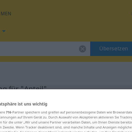
HMEN
Übersetzen
g für "Anteil"
atsphäre ist uns wichtig
g
sere
716
-Partner speichern und greifen auf personenbezogene Daten wie Browserdat
Kennungen auf Ihrem Gerät zu. Durch Auswahl von Akzeptieren aktivieren Sie Trackin
n für die unter „Wir und unsere Partner verarbeiten Daten, um Ihnen Dienste bereitz
n Zwecke. Wenn Tracker deaktiviert sind, sind manche Inhalte und Anzeigen mögliche