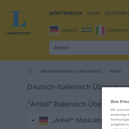
WÖRTERBUCH
SHOP
UNTERNE
Deutsch
Italienisch
Deutsch-Italienisch Wörterbuch
Anteil
Deutsch-Italienisch Übersetzun
Ihre Priv
"Anteil" Italienisch Übersetzun
Wir und un
eindeutige 
„Anteil“
: Maskulinum
Technologie
aufgeführte