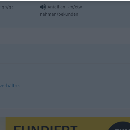
r
qn/qc
Anteil an j-m/etw
nehmen/bekunden
erhältnis