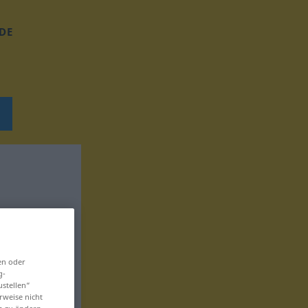
DE
en oder
g-
ustellen“
rweise nicht