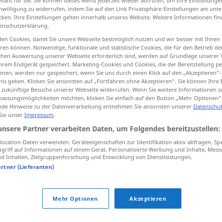
evant für Sie. Sie können dieses Menü jederzeit wieder aufrufen, um Ihre Einstellung
inwilligung zu widerrufen, indem Sie auf den Link Privatsphäre-Einstellungen am unt
cken. Ihre Einstellungen gelten innerhalb unseres Website. Weitere Informationen fin
enschutzerklärung.
en Cookies, damit Sie unsere Webseite bestmöglich nutzen und wir besser mit Ihnen
tippen)
en können. Notwendige, funktionale und statistische Cookies, die für den Betrieb d
ischen Auswertung unserer Webseite erforderlich sind, werden auf Grundlage unserer
hrem Endgerät gespeichert. Marketing-Cookies und Cookies, die der Bereitstellung per
nen, werden nur gespeichert, wenn Sie uns durch einen Klick auf den „Akzeptieren“-
nis geben. Klicken Sie ansonsten auf „Fortfahren ohne Akzeptieren“. Sie können Ihre 
ür zukünftige Besuche unserer Webseite widerrufen. Wenn Sie weitere Informationen 
assungsmöglichkeiten möchten, klicken Sie einfach auf den Button „Mehr Optionen“
de Hinweise zu der Datenverarbeitung entnehmen Sie ansonsten unserer
Datenschut
Anteil
 Sie unser
Impressum
.
unsere Partner verarbeiten Daten, um Folgendes bereitzustellen:
ocation-Daten verwenden. Geräteeigenschaften zur Identifikation aktiv abfragen. Sp
griff auf Informationen auf einem Gerät. Personalisierte Werbung und Inhalte, Mes
 Inhalten, Zielgruppenforschung und Entwicklung von Dienstleistungen.
Anteil an
etwas
haben
(
DAT
)
artner (Lieferanten)
Anteil
Interesse
Mehr Optionen
Akzeptieren