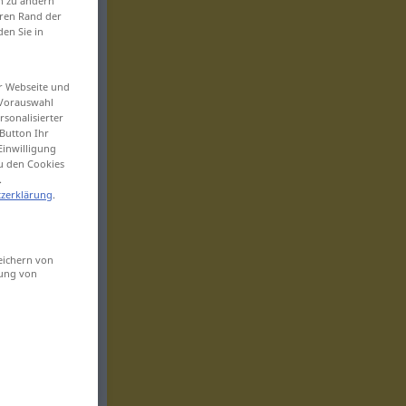
en zu ändern
eren Rand der
den Sie in
er Webseite und
 Vorauswahl
sonalisierter
Button Ihr
Einwilligung
zu den Cookies
.
zerklärung
.
eichern von
sung von