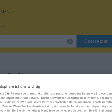
HMEN
Übersetzen
ng für "Ader"
atsphäre ist uns wichtig
sere
716
-Partner speichern und greifen auf personenbezogene Daten wie Browserdat
Kennungen auf Ihrem Gerät zu. Durch Auswahl von Akzeptieren aktivieren Sie Trackin
n für die unter „Wir und unsere Partner verarbeiten Daten, um Ihnen Dienste bereitz
n Zwecke. Wenn Tracker deaktiviert sind, sind manche Inhalte und Anzeigen mögliche
evant für Sie. Sie können dieses Menü jederzeit wieder aufrufen, um Ihre Einstellung