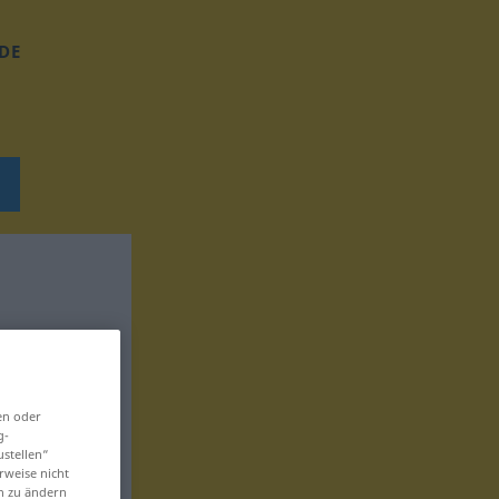
DE
en oder
g-
ustellen“
rweise nicht
en zu ändern