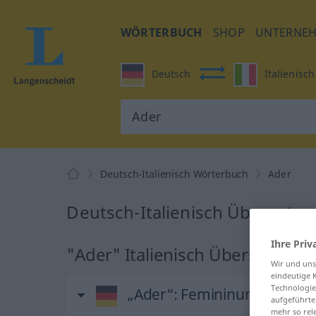
WÖRTERBUCH
SHOP
UNTERNE
Deutsch
Italienisch
Deutsch-Italienisch Wörterbuch
Ader
Deutsch-Italienisch Übersetzu
Ihre Priv
"Ader" Italienisch Übersetzung
Wir und un
eindeutige 
Technologie
„Ader“
: Femininum
aufgeführte
mehr so rel