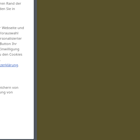
eren Rand der
den Sie in
er Webseite und
 Vorauswahl
sonalisierter
Button Ihr
Einwilligung
zu den Cookies
.
zerklärung
.
eichern von
sung von