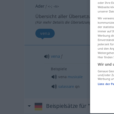
oder Ihre E
Ader
f
<
-
;
-n
>
Webseite kli
unserer Dat
Übersicht aller Übersetzungen
Wir verwend
(Für mehr Details die Übersetzung anklicken/an
kommunizier
der statist
immer auf I
vena
Werbung die
Einverständ
jederzeit f
und den Anp
Weitergehen
vena
f
Hier finden
Wir und 
Beispiele
Genaue Geol
und/oder Zu
vena
musicale
Werbung und
Liste der P
salassare
qn
Beispielsätze für "Ader"