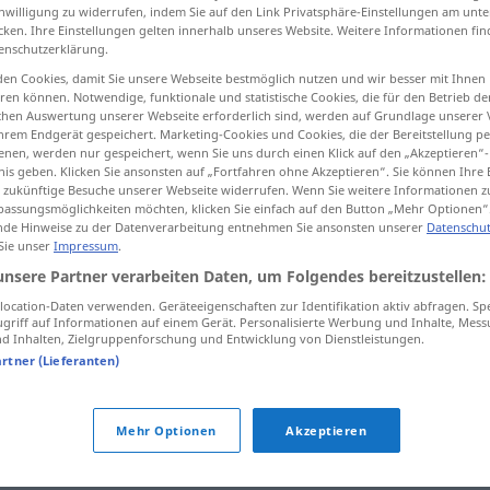
inwilligung zu widerrufen, indem Sie auf den Link Privatsphäre-Einstellungen am unt
cken. Ihre Einstellungen gelten innerhalb unseres Website. Weitere Informationen fin
enschutzerklärung.
en Cookies, damit Sie unsere Webseite bestmöglich nutzen und wir besser mit Ihnen
tippen)
en können. Notwendige, funktionale und statistische Cookies, die für den Betrieb d
ischen Auswertung unserer Webseite erforderlich sind, werden auf Grundlage unserer
hrem Endgerät gespeichert. Marketing-Cookies und Cookies, die der Bereitstellung per
nen, werden nur gespeichert, wenn Sie uns durch einen Klick auf den „Akzeptieren“-
nis geben. Klicken Sie ansonsten auf „Fortfahren ohne Akzeptieren“. Sie können Ihre 
ür zukünftige Besuche unserer Webseite widerrufen. Wenn Sie weitere Informationen 
assungsmöglichkeiten möchten, klicken Sie einfach auf den Button „Mehr Optionen“
de Hinweise zu der Datenverarbeitung entnehmen Sie ansonsten unserer
Datenschut
Ader
 Sie unser
Impressum
.
unsere Partner verarbeiten Daten, um Folgendes bereitzustellen:
ocation-Daten verwenden. Geräteeigenschaften zur Identifikation aktiv abfragen. Sp
griff auf Informationen auf einem Gerät. Personalisierte Werbung und Inhalte, Mes
musikalische Ader
 Inhalten, Zielgruppenforschung und Entwicklung von Dienstleistungen.
artner (Lieferanten)
jemanden zur Ader
lassen
OBS
Mehr Optionen
Akzeptieren