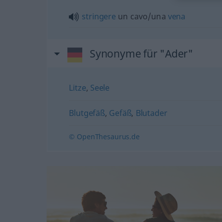
stringere
un cavo/una
vena
Synonyme für "Ader"
Litze
,
Seele
Blutgefäß
,
Gefäß
,
Blutader
© OpenThesaurus.de