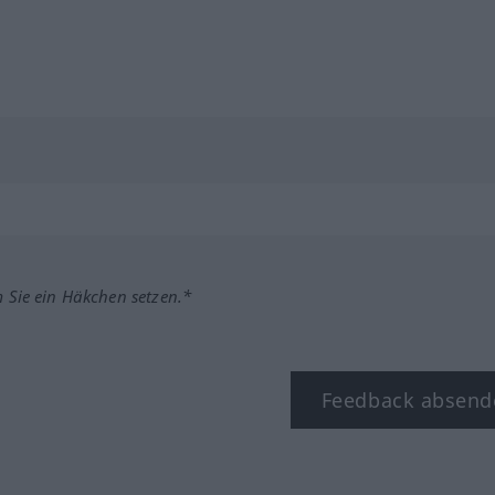
m Sie ein Häkchen setzen.*
Feedback absend