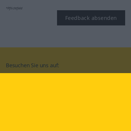
*Pflichtfeld
Feedback absenden
Besuchen Sie uns auf:
facebook
YouTube
Instagram
Langenscheidt