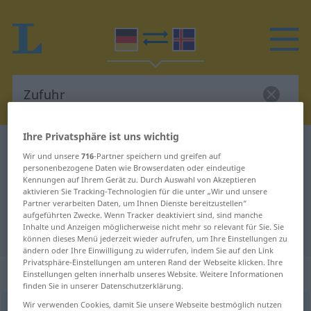
Ihre Privatsphäre ist uns wichtig
Deutsch-Isländisch Wörterbuch
Zufuhr
Wir und unsere
716
-Partner speichern und greifen auf
Deutsch-Isländisch Übersetzung
personenbezogene Daten wie Browserdaten oder eindeutige
Kennungen auf Ihrem Gerät zu. Durch Auswahl von Akzeptieren
für "Zufuhr"
aktivieren Sie Tracking-Technologien für die unter „Wir und unsere
Partner verarbeiten Daten, um Ihnen Dienste bereitzustellen“
aufgeführten Zwecke. Wenn Tracker deaktiviert sind, sind manche
Inhalte und Anzeigen möglicherweise nicht mehr so relevant für Sie. Sie
"Zufuhr" Isländisch Übersetzung
können dieses Menü jederzeit wieder aufrufen, um Ihre Einstellungen zu
ändern oder Ihre Einwilligung zu widerrufen, indem Sie auf den Link
Privatsphäre-Einstellungen am unteren Rand der Webseite klicken. Ihre
„Zufuhr“
: Femininum
Einstellungen gelten innerhalb unseres Website. Weitere Informationen
finden Sie in unserer Datenschutzerklärung.
Wir verwenden Cookies, damit Sie unsere Webseite bestmöglich nutzen
Zufuhr
f