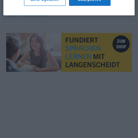
Nachschub
© OpenThesaurus.de