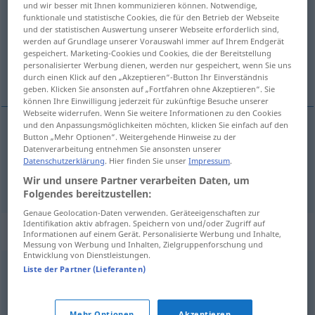
und wir besser mit Ihnen kommunizieren können. Notwendige,
funktionale und statistische Cookies, die für den Betrieb der Webseite
Übersicht aller Übersetzungen
und der statistischen Auswertung unserer Webseite erforderlich sind,
werden auf Grundlage unserer Vorauswahl immer auf Ihrem Endgerät
(Für mehr Details die Übersetzung anklicken/antippen)
gespeichert. Marketing-Cookies und Cookies, die der Bereitstellung
personalisierter Werbung dienen, werden nur gespeichert, wenn Sie uns
aðflutningur, aðdrættir
durch einen Klick auf den „Akzeptieren“-Button Ihr Einverständnis
geben. Klicken Sie ansonsten auf „Fortfahren ohne Akzeptieren“. Sie
können Ihre Einwilligung jederzeit für zukünftige Besuche unserer
Webseite widerrufen. Wenn Sie weitere Informationen zu den Cookies
und den Anpassungsmöglichkeiten möchten, klicken Sie einfach auf den
Button „Mehr Optionen“. Weitergehende Hinweise zu der
aðflutningur
m
Zufuhr
Datenverarbeitung entnehmen Sie ansonsten unserer
Datenschutzerklärung
. Hier finden Sie unser
Impressum
.
aðdrættir
mpl
Zufuhr
Wir und unsere Partner verarbeiten Daten, um
Folgendes bereitzustellen:
Genaue Geolocation-Daten verwenden. Geräteeigenschaften zur
Identifikation aktiv abfragen. Speichern von und/oder Zugriff auf
Synonyme für "Zufuhr"
Informationen auf einem Gerät. Personalisierte Werbung und Inhalte,
Messung von Werbung und Inhalten, Zielgruppenforschung und
Entwicklung von Dienstleistungen.
Liste der Partner (Lieferanten)
Einfuhr
Mehr Optionen
Akzeptieren