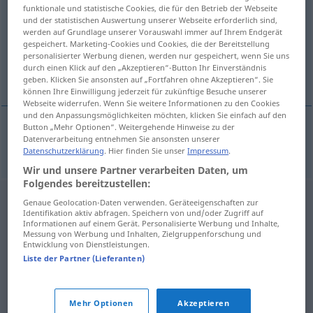
funktionale und statistische Cookies, die für den Betrieb der Webseite
und der statistischen Auswertung unserer Webseite erforderlich sind,
Übersicht aller Übersetzungen
werden auf Grundlage unserer Vorauswahl immer auf Ihrem Endgerät
(Für mehr Details die Übersetzung anklicken/antippen)
gespeichert. Marketing-Cookies und Cookies, die der Bereitstellung
personalisierter Werbung dienen, werden nur gespeichert, wenn Sie uns
durch einen Klick auf den „Akzeptieren“-Button Ihr Einverständnis
vextir
geben. Klicken Sie ansonsten auf „Fortfahren ohne Akzeptieren“. Sie
können Ihre Einwilligung jederzeit für zukünftige Besuche unserer
Webseite widerrufen. Wenn Sie weitere Informationen zu den Cookies
und den Anpassungsmöglichkeiten möchten, klicken Sie einfach auf den
Button „Mehr Optionen“. Weitergehende Hinweise zu der
Datenverarbeitung entnehmen Sie ansonsten unserer
vextir
mpl
Zinsen
Datenschutzerklärung
. Hier finden Sie unser
Impressum
.
Wir und unsere Partner verarbeiten Daten, um
Folgendes bereitzustellen:
Genaue Geolocation-Daten verwenden. Geräteeigenschaften zur
Identifikation aktiv abfragen. Speichern von und/oder Zugriff auf
Informationen auf einem Gerät. Personalisierte Werbung und Inhalte,
Messung von Werbung und Inhalten, Zielgruppenforschung und
Entwicklung von Dienstleistungen.
Liste der Partner (Lieferanten)
Mehr Optionen
Akzeptieren