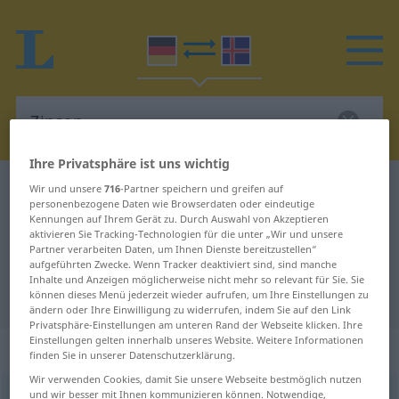
Ihre Privatsphäre ist uns wichtig
Deutsch-Isländisch Wörterbuch
Zinsen
Wir und unsere
716
-Partner speichern und greifen auf
personenbezogene Daten wie Browserdaten oder eindeutige
Deutsch-Isländisch Übersetzung
Kennungen auf Ihrem Gerät zu. Durch Auswahl von Akzeptieren
aktivieren Sie Tracking-Technologien für die unter „Wir und unsere
für "Zinsen"
Partner verarbeiten Daten, um Ihnen Dienste bereitzustellen“
aufgeführten Zwecke. Wenn Tracker deaktiviert sind, sind manche
Inhalte und Anzeigen möglicherweise nicht mehr so relevant für Sie. Sie
"Zinsen" Isländisch Übersetzung
können dieses Menü jederzeit wieder aufrufen, um Ihre Einstellungen zu
ändern oder Ihre Einwilligung zu widerrufen, indem Sie auf den Link
Privatsphäre-Einstellungen am unteren Rand der Webseite klicken. Ihre
Einstellungen gelten innerhalb unseres Website. Weitere Informationen
„Zinsen“
: Plural
finden Sie in unserer Datenschutzerklärung.
Wir verwenden Cookies, damit Sie unsere Webseite bestmöglich nutzen
und wir besser mit Ihnen kommunizieren können. Notwendige,
Zinsen
pl