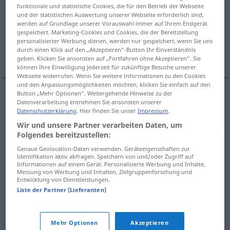
funktionale und statistische Cookies, die für den Betrieb der Webseite
und der statistischen Auswertung unserer Webseite erforderlich sind,
Übersicht aller Übersetzungen
werden auf Grundlage unserer Vorauswahl immer auf Ihrem Endgerät
(Für mehr Details die Übersetzung anklicken/antippen)
gespeichert. Marketing-Cookies und Cookies, die der Bereitstellung
personalisierter Werbung dienen, werden nur gespeichert, wenn Sie uns
durch einen Klick auf den „Akzeptieren“-Button Ihr Einverständnis
kanill
geben. Klicken Sie ansonsten auf „Fortfahren ohne Akzeptieren“. Sie
können Ihre Einwilligung jederzeit für zukünftige Besuche unserer
Webseite widerrufen. Wenn Sie weitere Informationen zu den Cookies
und den Anpassungsmöglichkeiten möchten, klicken Sie einfach auf den
Button „Mehr Optionen“. Weitergehende Hinweise zu der
Datenverarbeitung entnehmen Sie ansonsten unserer
kanill
m
Zimt
Datenschutzerklärung
. Hier finden Sie unser
Impressum
.
Wir und unsere Partner verarbeiten Daten, um
Folgendes bereitzustellen:
Genaue Geolocation-Daten verwenden. Geräteeigenschaften zur
Identifikation aktiv abfragen. Speichern von und/oder Zugriff auf
Informationen auf einem Gerät. Personalisierte Werbung und Inhalte,
Messung von Werbung und Inhalten, Zielgruppenforschung und
Entwicklung von Dienstleistungen.
Liste der Partner (Lieferanten)
Mehr Optionen
Akzeptieren