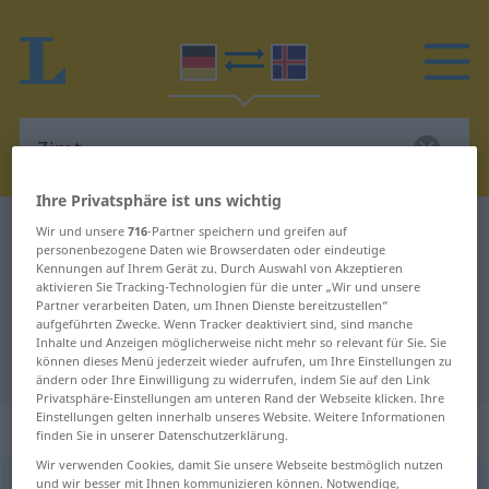
Ihre Privatsphäre ist uns wichtig
Deutsch-Isländisch Wörterbuch
Zimt
Wir und unsere
716
-Partner speichern und greifen auf
personenbezogene Daten wie Browserdaten oder eindeutige
Deutsch-Isländisch Übersetzung
Kennungen auf Ihrem Gerät zu. Durch Auswahl von Akzeptieren
aktivieren Sie Tracking-Technologien für die unter „Wir und unsere
für "Zimt"
Partner verarbeiten Daten, um Ihnen Dienste bereitzustellen“
aufgeführten Zwecke. Wenn Tracker deaktiviert sind, sind manche
Inhalte und Anzeigen möglicherweise nicht mehr so relevant für Sie. Sie
"Zimt" Isländisch Übersetzung
können dieses Menü jederzeit wieder aufrufen, um Ihre Einstellungen zu
ändern oder Ihre Einwilligung zu widerrufen, indem Sie auf den Link
Privatsphäre-Einstellungen am unteren Rand der Webseite klicken. Ihre
Einstellungen gelten innerhalb unseres Website. Weitere Informationen
„Zimt“
: Maskulinum
finden Sie in unserer Datenschutzerklärung.
Wir verwenden Cookies, damit Sie unsere Webseite bestmöglich nutzen
und wir besser mit Ihnen kommunizieren können. Notwendige,
Zimt
m