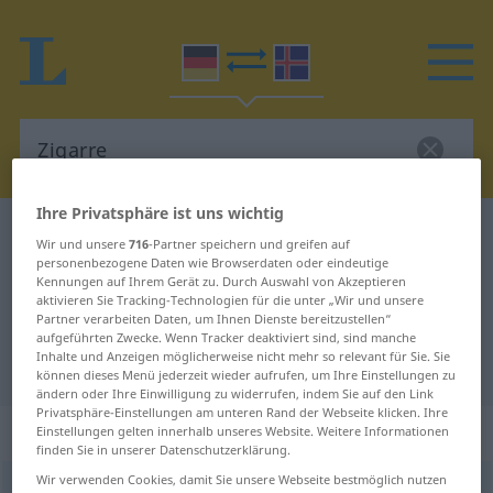
Ihre Privatsphäre ist uns wichtig
Deutsch-Isländisch Wörterbuch
Zigarre
Wir und unsere
716
-Partner speichern und greifen auf
Deutsch-Isländisch Übersetzung
personenbezogene Daten wie Browserdaten oder eindeutige
Kennungen auf Ihrem Gerät zu. Durch Auswahl von Akzeptieren
für "Zigarre"
aktivieren Sie Tracking-Technologien für die unter „Wir und unsere
Partner verarbeiten Daten, um Ihnen Dienste bereitzustellen“
aufgeführten Zwecke. Wenn Tracker deaktiviert sind, sind manche
Inhalte und Anzeigen möglicherweise nicht mehr so relevant für Sie. Sie
"Zigarre" Isländisch Übersetzung
können dieses Menü jederzeit wieder aufrufen, um Ihre Einstellungen zu
ändern oder Ihre Einwilligung zu widerrufen, indem Sie auf den Link
Privatsphäre-Einstellungen am unteren Rand der Webseite klicken. Ihre
„Zigarre“
: Femininum
Einstellungen gelten innerhalb unseres Website. Weitere Informationen
finden Sie in unserer Datenschutzerklärung.
Wir verwenden Cookies, damit Sie unsere Webseite bestmöglich nutzen
Zigarre
f