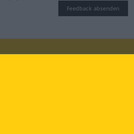
Feedback absenden
Besuchen Sie uns auf:
facebook
YouTube
Instagram
Langenscheidt
NUTZUNGSBEDINGUNGEN