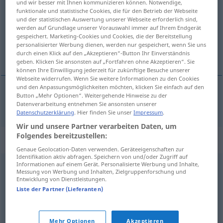
und wir besser mit Ihnen kommunizieren können. Notwendige,
funktionale und statistische Cookies, die für den Betrieb der Webseite
Übersicht aller Übersetzungen
und der statistischen Auswertung unserer Webseite erforderlich sind,
werden auf Grundlage unserer Vorauswahl immer auf Ihrem Endgerät
(Für mehr Details die Übersetzung anklicken/antippen)
gespeichert. Marketing-Cookies und Cookies, die der Bereitstellung
personalisierter Werbung dienen, werden nur gespeichert, wenn Sie uns
vindill
durch einen Klick auf den „Akzeptieren“-Button Ihr Einverständnis
geben. Klicken Sie ansonsten auf „Fortfahren ohne Akzeptieren“. Sie
können Ihre Einwilligung jederzeit für zukünftige Besuche unserer
Webseite widerrufen. Wenn Sie weitere Informationen zu den Cookies
und den Anpassungsmöglichkeiten möchten, klicken Sie einfach auf den
Button „Mehr Optionen“. Weitergehende Hinweise zu der
vindill
m
Zigarre
Datenverarbeitung entnehmen Sie ansonsten unserer
Datenschutzerklärung
. Hier finden Sie unser
Impressum
.
Wir und unsere Partner verarbeiten Daten, um
Folgendes bereitzustellen:
Synonyme für "Zigarre"
Genaue Geolocation-Daten verwenden. Geräteeigenschaften zur
Identifikation aktiv abfragen. Speichern von und/oder Zugriff auf
Informationen auf einem Gerät. Personalisierte Werbung und Inhalte,
Messung von Werbung und Inhalten, Zielgruppenforschung und
Lehre
,
Tadel
,
Donnerwetter (ugs.)
,
Zurechtweisung
,
Entwicklung von Dienstleistungen.
Verweis
,
Abreibung (ugs.)
,
Belehrung
Liste der Partner (Lieferanten)
© OpenThesaurus.de
Mehr Optionen
Akzeptieren