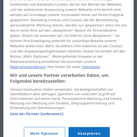
funktionale und statistische Cookies, die für den Betrieb der Webseite
und der statistischen Auswertung unserer Webseite erforderlich sind,
Übersicht aller Übersetzungen
werden auf Grundlage unserer Vorauswahl immer auf Ihrem Endgerät
(Für mehr Details die Übersetzung anklicken/antippen)
gespeichert. Marketing-Cookies und Cookies, die der Bereitstellung
personalisierter Werbung dienen, werden nur gespeichert, wenn Sie uns
durch einen Klick auf den „Akzeptieren“-Button Ihr Einverständnis
sígaretta, vindlingur
geben. Klicken Sie ansonsten auf „Fortfahren ohne Akzeptieren“. Sie
können Ihre Einwilligung jederzeit für zukünftige Besuche unserer
Webseite widerrufen. Wenn Sie weitere Informationen zu den Cookies
und den Anpassungsmöglichkeiten möchten, klicken Sie einfach auf den
Button „Mehr Optionen“. Weitergehende Hinweise zu der
Datenverarbeitung entnehmen Sie ansonsten unserer
sígaretta
f
Zigarette
Datenschutzerklärung
. Hier finden Sie unser
Impressum
.
Wir und unsere Partner verarbeiten Daten, um
vindlingur
m
Zigarette
Folgendes bereitzustellen:
Genaue Geolocation-Daten verwenden. Geräteeigenschaften zur
Identifikation aktiv abfragen. Speichern von und/oder Zugriff auf
Informationen auf einem Gerät. Personalisierte Werbung und Inhalte,
Messung von Werbung und Inhalten, Zielgruppenforschung und
Entwicklung von Dienstleistungen.
Liste der Partner (Lieferanten)
Mehr Optionen
Akzeptieren