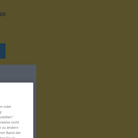
DE
en oder
g-
ustellen“
rweise nicht
en zu ändern
eren Rand der
den Sie in