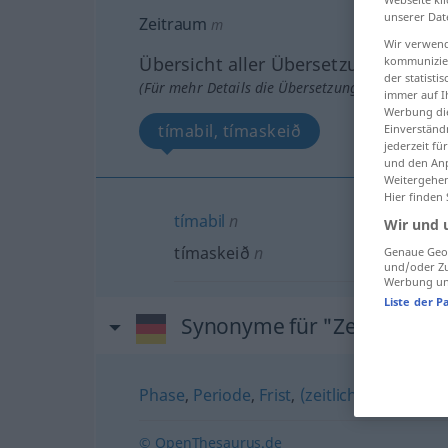
unserer Dat
Zeitraum
m
Wir verwend
Übersicht aller Übersetzungen
kommunizier
der statist
(Für mehr Details die Übersetzung anklicken/an
immer auf I
Werbung die
tímabil, tímaskeið
Einverständ
jederzeit f
und den Anp
Weitergehen
Hier finden
tímabil
n
Wir und 
tímaskeið
n
Genaue Geol
und/oder Zu
Werbung und
Liste der P
Synonyme für "Zeitraum"
Phase
,
Periode
,
Frist
,
(zeitlicher) Abstand
© OpenThesaurus.de