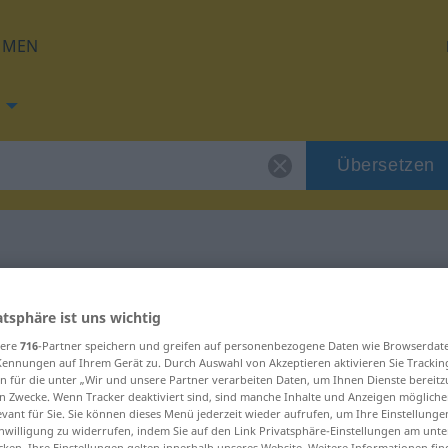
HMEN
Übersetzen
ng für "Zeitraum"
atsphäre ist uns wichtig
sere
716
-Partner speichern und greifen auf personenbezogene Daten wie Browserdat
zung
Kennungen auf Ihrem Gerät zu. Durch Auswahl von Akzeptieren aktivieren Sie Trackin
n für die unter „Wir und unsere Partner verarbeiten Daten, um Ihnen Dienste bereitz
n Zwecke. Wenn Tracker deaktiviert sind, sind manche Inhalte und Anzeigen mögliche
evant für Sie. Sie können dieses Menü jederzeit wieder aufrufen, um Ihre Einstellung
inwilligung zu widerrufen, indem Sie auf den Link Privatsphäre-Einstellungen am unt
cken. Ihre Einstellungen gelten innerhalb unseres Website. Weitere Informationen fin