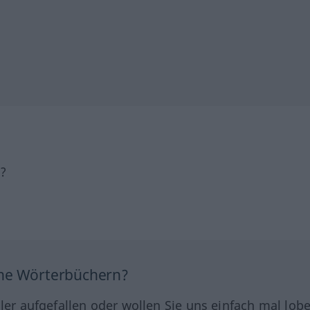
h?
ine Wörterbüchern?
hler aufgefallen oder wollen Sie uns einfach mal lob