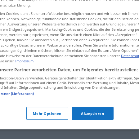
enschutzerklärung.
en Cookies, damit Sie unsere Webseite bestmöglich nutzen und wir besser mit Ihnen
en können. Notwendige, funktionale und statistische Cookies, die für den Betrieb d
ischen Auswertung unserer Webseite erforderlich sind, werden auf Grundlage unserer
tippen)
hrem Endgerät gespeichert. Marketing-Cookies und Cookies, die der Bereitstellung per
nen, werden nur gespeichert, wenn Sie uns durch einen Klick auf den „Akzeptieren“-
nis geben. Klicken Sie ansonsten auf „Fortfahren ohne Akzeptieren“. Sie können Ihre 
ür zukünftige Besuche unserer Webseite widerrufen. Wenn Sie weitere Informationen 
assungsmöglichkeiten möchten, klicken Sie einfach auf den Button „Mehr Optionen“
de Hinweise zu der Datenverarbeitung entnehmen Sie ansonsten unserer
Datenschut
 Sie unser
Impressum
.
Zeitraum
unsere Partner verarbeiten Daten, um Folgendes bereitzustellen:
ocation-Daten verwenden. Geräteeigenschaften zur Identifikation aktiv abfragen. Sp
griff auf Informationen auf einem Gerät. Personalisierte Werbung und Inhalte, Mes
 Inhalten, Zielgruppenforschung und Entwicklung von Dienstleistungen.
artner (Lieferanten)
Mehr Optionen
Akzeptieren
,
Weile
,
Dauer
,
Zeit
,
Zeitabschnitt