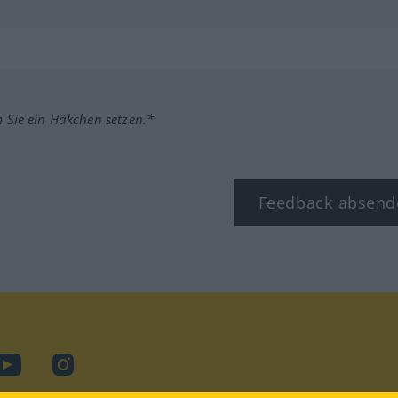
m Sie ein Häkchen setzen.*
Feedback absend
ook
YouTube
Instagram