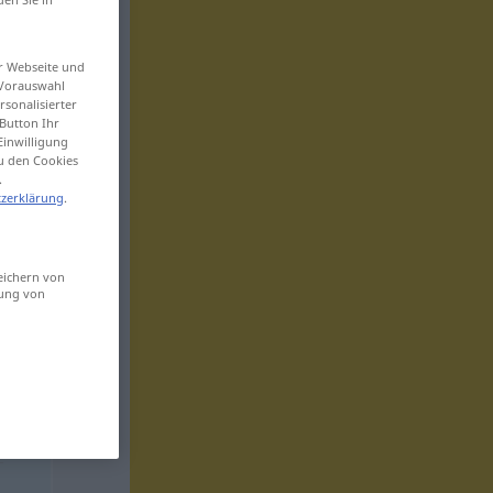
er Webseite und
 Vorauswahl
sonalisierter
Button Ihr
Einwilligung
zu den Cookies
.
zerklärung
.
eichern von
sung von