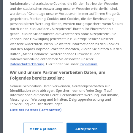
funktionale und statistische Cookies, die für den Betrieb der Webseite
und der statistischen Auswertung unserer Webseite erforderlich sind,
Übersicht aller Übersetzungen
werden auf Grundlage unserer Vorauswahl immer auf Ihrem Endgerät
(Für mehr Details die Übersetzung anklicken/antippen)
gespeichert. Marketing-Cookies und Cookies, die der Bereitstellung
personalisierter Werbung dienen, werden nur gespeichert, wenn Sie uns
durch einen Klick auf den „Akzeptieren“-Button Ihr Einverständnis
tímabundinn
geben. Klicken Sie ansonsten auf „Fortfahren ohne Akzeptieren“. Sie
können Ihre Einwilligung jederzeit für zukünftige Besuche unserer
Webseite widerrufen. Wenn Sie weitere Informationen zu den Cookies
und den Anpassungsmöglichkeiten möchten, klicken Sie einfach auf den
Button „Mehr Optionen“. Weitergehende Hinweise zu der
Datenverarbeitung entnehmen Sie ansonsten unserer
tímabundinn
zeitlich
Datenschutzerklärung
. Hier finden Sie unser
Impressum
.
Wir und unsere Partner verarbeiten Daten, um
Folgendes bereitzustellen:
Genaue Geolocation-Daten verwenden. Geräteeigenschaften zur
Identifikation aktiv abfragen. Speichern von und/oder Zugriff auf
Informationen auf einem Gerät. Personalisierte Werbung und Inhalte,
Messung von Werbung und Inhalten, Zielgruppenforschung und
Entwicklung von Dienstleistungen.
Liste der Partner (Lieferanten)
Mehr Optionen
Akzeptieren