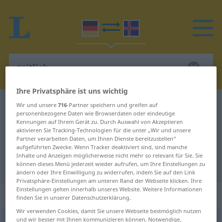
Ihre Privatsphäre ist uns wichtig
Deutsch-Isländisch Wörterbuch
zeitlich
Wir und unsere
716
-Partner speichern und greifen auf
personenbezogene Daten wie Browserdaten oder eindeutige
Deutsch-Isländisch Übersetzung
Kennungen auf Ihrem Gerät zu. Durch Auswahl von Akzeptieren
aktivieren Sie Tracking-Technologien für die unter „Wir und unsere
für "zeitlich"
Partner verarbeiten Daten, um Ihnen Dienste bereitzustellen“
aufgeführten Zwecke. Wenn Tracker deaktiviert sind, sind manche
Inhalte und Anzeigen möglicherweise nicht mehr so relevant für Sie. Sie
"zeitlich" Isländisch Übersetzung
können dieses Menü jederzeit wieder aufrufen, um Ihre Einstellungen zu
ändern oder Ihre Einwilligung zu widerrufen, indem Sie auf den Link
Privatsphäre-Einstellungen am unteren Rand der Webseite klicken. Ihre
Einstellungen gelten innerhalb unseres Website. Weitere Informationen
„zeitlich“
finden Sie in unserer Datenschutzerklärung.
Wir verwenden Cookies, damit Sie unsere Webseite bestmöglich nutzen
und wir besser mit Ihnen kommunizieren können. Notwendige,
zeitlich