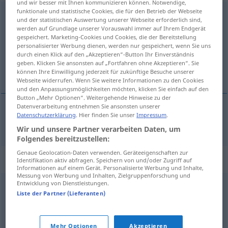
und wir besser mit Ihnen kommunizieren können. Notwendige,
funktionale und statistische Cookies, die für den Betrieb der Webseite
Zeitgenosse
m
und der statistischen Auswertung unserer Webseite erforderlich sind,
werden auf Grundlage unserer Vorauswahl immer auf Ihrem Endgerät
Übersicht aller Übersetzungen
gespeichert. Marketing-Cookies und Cookies, die der Bereitstellung
personalisierter Werbung dienen, werden nur gespeichert, wenn Sie uns
(Für mehr Details die Übersetzung anklicken/antippen)
durch einen Klick auf den „Akzeptieren“-Button Ihr Einverständnis
geben. Klicken Sie ansonsten auf „Fortfahren ohne Akzeptieren“. Sie
samtímamaður
können Ihre Einwilligung jederzeit für zukünftige Besuche unserer
Webseite widerrufen. Wenn Sie weitere Informationen zu den Cookies
und den Anpassungsmöglichkeiten möchten, klicken Sie einfach auf den
Button „Mehr Optionen“. Weitergehende Hinweise zu der
Datenverarbeitung entnehmen Sie ansonsten unserer
Datenschutzerklärung
. Hier finden Sie unser
Impressum
.
samtímamaður
m
Zeitgenosse
Wir und unsere Partner verarbeiten Daten, um
Folgendes bereitzustellen:
Genaue Geolocation-Daten verwenden. Geräteeigenschaften zur
Synonyme für "Zeitgenosse"
Identifikation aktiv abfragen. Speichern von und/oder Zugriff auf
Informationen auf einem Gerät. Personalisierte Werbung und Inhalte,
Messung von Werbung und Inhalten, Zielgruppenforschung und
Entwicklung von Dienstleistungen.
(jemandes) Gegenüber (geh.)
Liste der Partner (Lieferanten)
© OpenThesaurus.de
Mehr Optionen
Akzeptieren