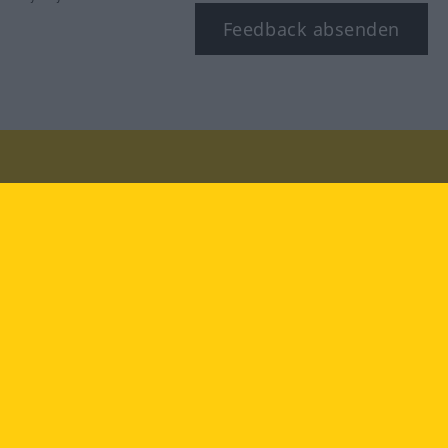
Feedback absenden
Besuchen Sie uns auf:
facebook
YouTube
Instagram
Langenscheidt
NUTZUNGSBEDINGUNGEN