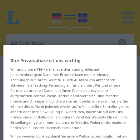
Ihre Privatsphäre ist uns wichtig
Deutsch-Isländisch Wörterbuch
Zeitgenosse
Wir und unsere
716
-Partner speichern und greifen auf
Deutsch-Isländisch Übersetzung
personenbezogene Daten wie Browserdaten oder eindeutige
Kennungen auf Ihrem Gerät zu. Durch Auswahl von Akzeptieren
für "Zeitgenosse"
aktivieren Sie Tracking-Technologien für die unter „Wir und unsere
Partner verarbeiten Daten, um Ihnen Dienste bereitzustellen“
aufgeführten Zwecke. Wenn Tracker deaktiviert sind, sind manche
Inhalte und Anzeigen möglicherweise nicht mehr so relevant für Sie. Sie
"Zeitgenosse" Isländisch
können dieses Menü jederzeit wieder aufrufen, um Ihre Einstellungen zu
ändern oder Ihre Einwilligung zu widerrufen, indem Sie auf den Link
Übersetzung
Privatsphäre-Einstellungen am unteren Rand der Webseite klicken. Ihre
Einstellungen gelten innerhalb unseres Website. Weitere Informationen
finden Sie in unserer Datenschutzerklärung.
„Zeitgenosse“
: Maskulinum
Wir verwenden Cookies, damit Sie unsere Webseite bestmöglich nutzen