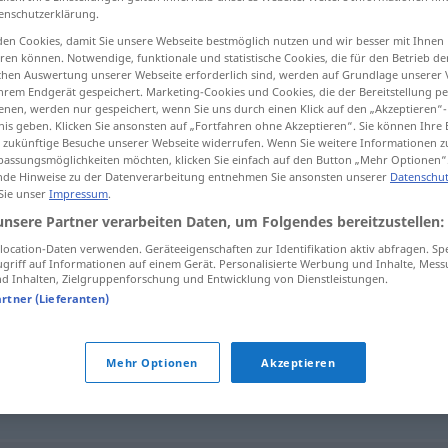
enschutzerklärung.
en Cookies, damit Sie unsere Webseite bestmöglich nutzen und wir besser mit Ihnen
en können. Notwendige, funktionale und statistische Cookies, die für den Betrieb d
ischen Auswertung unserer Webseite erforderlich sind, werden auf Grundlage unserer
tippen)
hrem Endgerät gespeichert. Marketing-Cookies und Cookies, die der Bereitstellung per
nen, werden nur gespeichert, wenn Sie uns durch einen Klick auf den „Akzeptieren“-
nis geben. Klicken Sie ansonsten auf „Fortfahren ohne Akzeptieren“. Sie können Ihre 
ür zukünftige Besuche unserer Webseite widerrufen. Wenn Sie weitere Informationen 
assungsmöglichkeiten möchten, klicken Sie einfach auf den Button „Mehr Optionen“
de Hinweise zu der Datenverarbeitung entnehmen Sie ansonsten unserer
Datenschut
 Sie unser
Impressum
.
zeitgemäß
unsere Partner verarbeiten Daten, um Folgendes bereitzustellen:
ocation-Daten verwenden. Geräteeigenschaften zur Identifikation aktiv abfragen. Sp
griff auf Informationen auf einem Gerät. Personalisierte Werbung und Inhalte, Mes
 Inhalten, Zielgruppenforschung und Entwicklung von Dienstleistungen.
artner (Lieferanten)
,
neu
Mehr Optionen
Akzeptieren