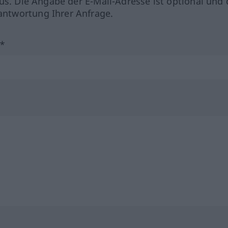
us. Die Angabe der E-Mail-Adresse ist optional und 
ntwortung Ihrer Anfrage.
?*