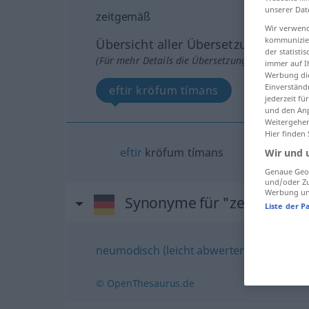
unserer Dat
zeitgemäß
Wir verwend
kommunizier
Übersicht aller Übersetzungen
der statist
(Für mehr Details die Übersetzung anklicken/an
immer auf I
Werbung die
Einverständ
eftir kröfum tímans
jederzeit f
und den Anp
Weitergehen
Hier finden
eftir
kröfum tímans
Wir und 
Genaue Geol
und/oder Zu
Werbung und
Synonyme für "zeitgemäß"
Liste der P
neumodisch (leicht abwertend)
,
modern
© OpenThesaurus.de