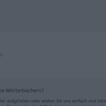
h?
ine Wörterbüchern?
hler aufgefallen oder wollen Sie uns einfach mal lob