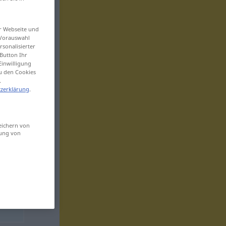
er Webseite und
 Vorauswahl
sonalisierter
Button Ihr
Einwilligung
zu den Cookies
.
zerklärung
.
eichern von
sung von