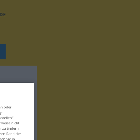
DE
en oder
g-
ustellen“
rweise nicht
en zu ändern
eren Rand der
den Sie in