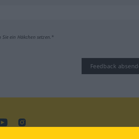
m Sie ein Häkchen setzen.*
Feedback absend
ook
YouTube
Instagram