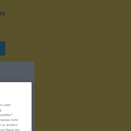
DE
en oder
g-
ustellen“
rweise nicht
en zu ändern
eren Rand der