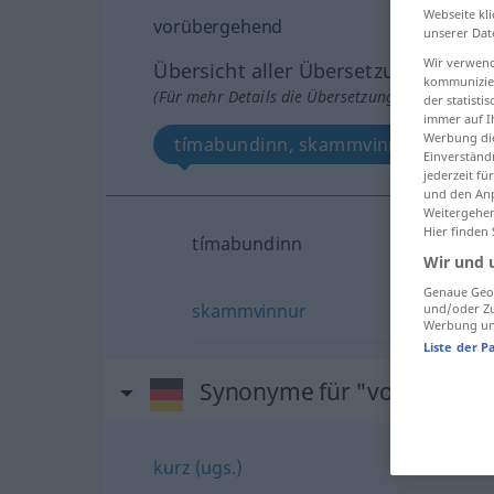
Webseite kli
vorübergehend
unserer Dat
Wir verwend
Übersicht aller Übersetzungen
kommunizier
(Für mehr Details die Übersetzung anklicken/an
der statist
immer auf I
Werbung die
tímabundinn, skammvinnur
Einverständ
jederzeit f
und den Anp
Weitergehen
Hier finden
tímabundinn
Wir und 
Genaue Geol
skammvinnur
und/oder Zu
Werbung und
Liste der P
Synonyme für "vorüberge
kurz (ugs.)