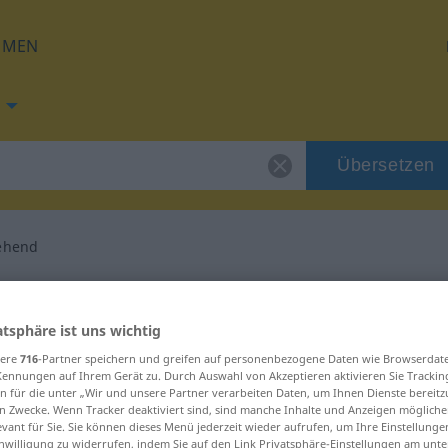
HMEN
Übersetzen
ehend
ng für "vorübergehend"
atsphäre ist uns wichtig
bersetzung
sere
716
-Partner speichern und greifen auf personenbezogene Daten wie Browserdat
Kennungen auf Ihrem Gerät zu. Durch Auswahl von Akzeptieren aktivieren Sie Trackin
n für die unter „Wir und unsere Partner verarbeiten Daten, um Ihnen Dienste bereitz
n Zwecke. Wenn Tracker deaktiviert sind, sind manche Inhalte und Anzeigen mögliche
evant für Sie. Sie können dieses Menü jederzeit wieder aufrufen, um Ihre Einstellung
inwilligung zu widerrufen, indem Sie auf den Link Privatsphäre-Einstellungen am unt