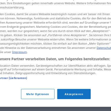
cken. Ihre Einstellungen gelten innerhalb unseres Website. Weitere Informationen fin
enschutzerklärung.
en Cookies, damit Sie unsere Webseite bestmöglich nutzen und wir besser mit Ihnen
en können. Notwendige, funktionale und statistische Cookies, die für den Betrieb d
tippen)
ischen Auswertung unserer Webseite erforderlich sind, werden auf Grundlage unserer
hrem Endgerät gespeichert. Marketing-Cookies und Cookies, die der Bereitstellung per
nen, werden nur gespeichert, wenn Sie uns durch einen Klick auf den „Akzeptieren“-
nis geben. Klicken Sie ansonsten auf „Fortfahren ohne Akzeptieren“. Sie können Ihre 
ür zukünftige Besuche unserer Webseite widerrufen. Wenn Sie weitere Informationen 
assungsmöglichkeiten möchten, klicken Sie einfach auf den Button „Mehr Optionen“
de Hinweise zu der Datenverarbeitung entnehmen Sie ansonsten unserer
Datenschut
 Sie unser
Impressum
.
vorübergehend
unsere Partner verarbeiten Daten, um Folgendes bereitzustellen:
ocation-Daten verwenden. Geräteeigenschaften zur Identifikation aktiv abfragen. Sp
vorübergehend
griff auf Informationen auf einem Gerät. Personalisierte Werbung und Inhalte, Mes
 Inhalten, Zielgruppenforschung und Entwicklung von Dienstleistungen.
artner (Lieferanten)
hend"
Mehr Optionen
Akzeptieren