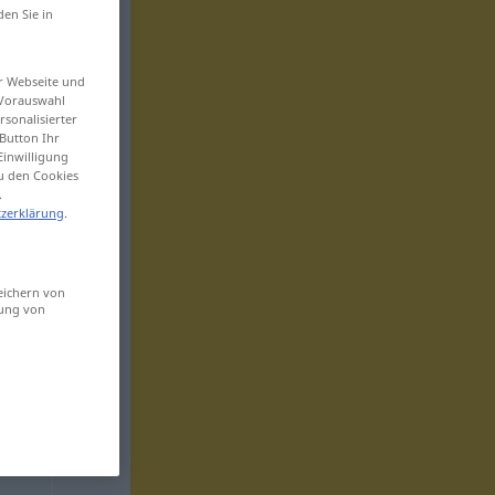
den Sie in
er Webseite und
 Vorauswahl
sonalisierter
Button Ihr
Einwilligung
zu den Cookies
.
zerklärung
.
eichern von
sung von