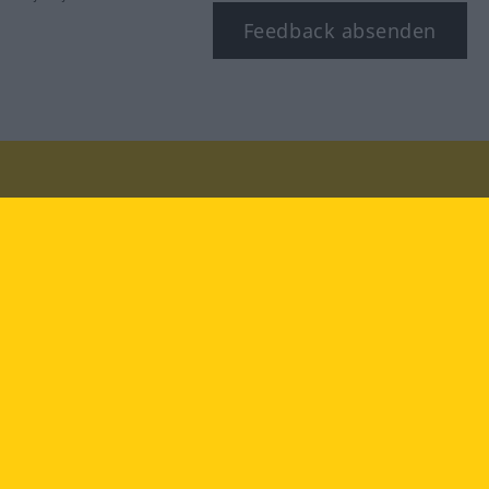
Feedback absenden
Besuchen Sie uns auf:
facebook
YouTube
Instagram
Langenscheidt
NUTZUNGSBEDINGUNGEN