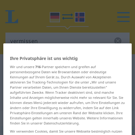
Ihre Privatsphäre ist uns wichtig
Deutsch-Isländisch Wörterbuch
vermissen
Wir und unsere
716
-Partner speichern und greifen auf
Deutsch-Isländisch Übersetzung
personenbezogene Daten wie Browserdaten oder eindeutige
Kennungen auf Ihrem Gerät zu. Durch Auswahl von Akzeptieren
für "vermissen"
aktivieren Sie Tracking-Technologien für die unter „Wir und unsere
Partner verarbeiten Daten, um Ihnen Dienste bereitzustellen“
aufgeführten Zwecke. Wenn Tracker deaktiviert sind, sind manche
Inhalte und Anzeigen möglicherweise nicht mehr so relevant für Sie. Sie
"vermissen" Isländisch Übersetzung
können dieses Menü jederzeit wieder aufrufen, um Ihre Einstellungen zu
ändern oder Ihre Einwilligung zu widerrufen, indem Sie auf den Link
Privatsphäre-Einstellungen am unteren Rand der Webseite klicken. Ihre
„vermissen“
Einstellungen gelten innerhalb unseres Website. Weitere Informationen
finden Sie in unserer Datenschutzerklärung.
Wir verwenden Cookies, damit Sie unsere Webseite bestmöglich nutzen
vermissen