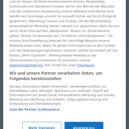
und wir besser mit Ihnen kommunizieren können. Notwendige,
funktionale und statistische Cookies, die für den Betrieb der Webseite
Übersicht aller Übersetzungen
und der statistischen Auswertung unserer Webseite erforderlich sind,
werden auf Grundlage unserer Vorauswahl immer auf Ihrem Endgerät
(Für mehr Details die Übersetzung anklicken/antippen)
gespeichert. Marketing-Cookies und Cookies, die der Bereitstellung
personalisierter Werbung dienen, werden nur gespeichert, wenn Sie uns
sakna
durch einen Klick auf den „Akzeptieren“-Button Ihr Einverständnis
geben. Klicken Sie ansonsten auf „Fortfahren ohne Akzeptieren“. Sie
können Ihre Einwilligung jederzeit für zukünftige Besuche unserer
Webseite widerrufen. Wenn Sie weitere Informationen zu den Cookies
und den Anpassungsmöglichkeiten möchten, klicken Sie einfach auf den
Button „Mehr Optionen“. Weitergehende Hinweise zu der
sakna
vermissen
Datenverarbeitung entnehmen Sie ansonsten unserer
Datenschutzerklärung
. Hier finden Sie unser
Impressum
.
Wir und unsere Partner verarbeiten Daten, um
Folgendes bereitzustellen:
Synonyme für "vermissen"
Genaue Geolocation-Daten verwenden. Geräteeigenschaften zur
Identifikation aktiv abfragen. Speichern von und/oder Zugriff auf
Informationen auf einem Gerät. Personalisierte Werbung und Inhalte,
Messung von Werbung und Inhalten, Zielgruppenforschung und
entbehren
,
(jemandem) fehlen
,
missen (meist
Entwicklung von Dienstleistungen.
redensartlich) (geh., veraltend)
Liste der Partner (Lieferanten)
© OpenThesaurus.de
Mehr Optionen
Akzeptieren