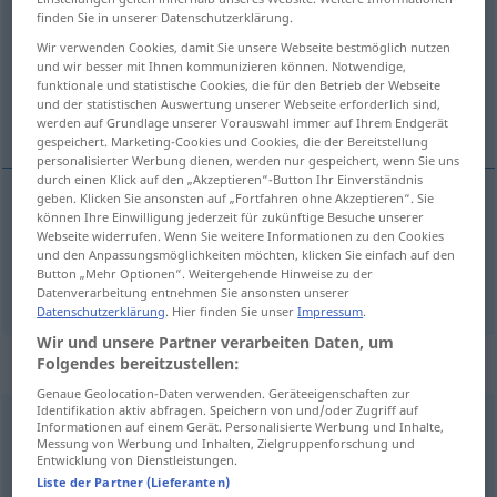
finden Sie in unserer Datenschutzerklärung.
Übersicht aller Übersetzungen
Wir verwenden Cookies, damit Sie unsere Webseite bestmöglich nutzen
(Für mehr Details die Übersetzung anklicken/antippen)
und wir besser mit Ihnen kommunizieren können. Notwendige,
funktionale und statistische Cookies, die für den Betrieb der Webseite
und der statistischen Auswertung unserer Webseite erforderlich sind,
haga sér, fara að
werden auf Grundlage unserer Vorauswahl immer auf Ihrem Endgerät
gespeichert. Marketing-Cookies und Cookies, die der Bereitstellung
personalisierter Werbung dienen, werden nur gespeichert, wenn Sie uns
durch einen Klick auf den „Akzeptieren“-Button Ihr Einverständnis
geben. Klicken Sie ansonsten auf „Fortfahren ohne Akzeptieren“. Sie
können Ihre Einwilligung jederzeit für zukünftige Besuche unserer
haga
sér
verfahren
Webseite widerrufen. Wenn Sie weitere Informationen zu den Cookies
und den Anpassungsmöglichkeiten möchten, klicken Sie einfach auf den
Button „Mehr Optionen“. Weitergehende Hinweise zu der
fara
að
verfahren
vorgehen
Datenverarbeitung entnehmen Sie ansonsten unserer
Datenschutzerklärung
. Hier finden Sie unser
Impressum
.
Wir und unsere Partner verarbeiten Daten, um
Synonyme für "verfahren"
Folgendes bereitzustellen:
Genaue Geolocation-Daten verwenden. Geräteeigenschaften zur
Identifikation aktiv abfragen. Speichern von und/oder Zugriff auf
Informationen auf einem Gerät. Personalisierte Werbung und Inhalte,
(etwas) (irgendwie) handhaben
,
(irgendwie) laufen (es)
Messung von Werbung und Inhalten, Zielgruppenforschung und
Entwicklung von Dienstleistungen.
(ugs.)
Liste der Partner (Lieferanten)