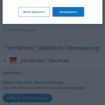
(sich) verirren
Mehr Optionen
Akzeptieren
hoffnungslos
© OpenThesaurus.de
"Verfahren" Isländisch Übersetzung
„Verfahren“
: Neutrum
Verfahren
n
Übersicht aller Übersetzungen
(Für mehr Details die Übersetzung anklicken/antippen)
aðferð, málflutningur