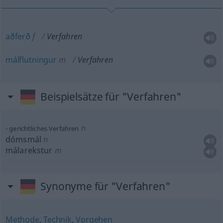
aðferð
f
Verfahren
málflutningur
m
Verfahren
Beispielsätze für "Verfahren"
n
gerichtliches Verfahren
dómsmál
n
málarekstur
m
Synonyme für "Verfahren"
Methode
,
Technik
,
Vorgehen