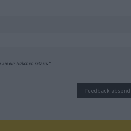
m Sie ein Häkchen setzen.*
Feedback absend