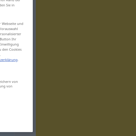
den Sie in
er Webseite und
 Vorauswahl
sonalisierter
Button Ihr
Einwilligung
zu den Cookies
.
zerklärung
.
eichern von
sung von