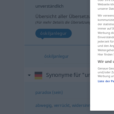
Webseite kli
unverständlich
unserer Dat
Übersicht aller Übersetzungen
Wir verwend
kommunizier
(Für mehr Details die Übersetzung anklicken/an
der statist
immer auf I
óskiljanlegur
Werbung die
Einverständ
jederzeit f
und den Anp
Weitergehen
Hier finden
óskiljanlegur
Wir und 
Genaue Geol
und/oder Zu
Synonyme für "unverständl
Werbung und
Liste der P
paradox (sein)
abwegig
,
verrückt
,
widersinnig
,
kraus