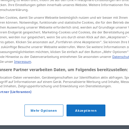
cken. Ihre Einstellungen gelten innerhalb unseres Website. Weitere Informationen fin
enschutzerklärung.
en Cookies, damit Sie unsere Webseite bestmöglich nutzen und wir besser mit Ihnen
en können. Notwendige, funktionale und statistische Cookies, die für den Betrieb d
tippen)
ischen Auswertung unserer Webseite erforderlich sind, werden auf Grundlage unserer
hrem Endgerät gespeichert. Marketing-Cookies und Cookies, die der Bereitstellung per
nen, werden nur gespeichert, wenn Sie uns durch einen Klick auf den „Akzeptieren“-
nis geben. Klicken Sie ansonsten auf „Fortfahren ohne Akzeptieren“. Sie können Ihre 
ür zukünftige Besuche unserer Webseite widerrufen. Wenn Sie weitere Informationen 
assungsmöglichkeiten möchten, klicken Sie einfach auf den Button „Mehr Optionen“
de Hinweise zu der Datenverarbeitung entnehmen Sie ansonsten unserer
Datenschut
 Sie unser
Impressum
.
unverständlich
unsere Partner verarbeiten Daten, um Folgendes bereitzustellen:
ocation-Daten verwenden. Geräteeigenschaften zur Identifikation aktiv abfragen. Sp
griff auf Informationen auf einem Gerät. Personalisierte Werbung und Inhalte, Mes
ich"
 Inhalten, Zielgruppenforschung und Entwicklung von Dienstleistungen.
artner (Lieferanten)
Mehr Optionen
Akzeptieren