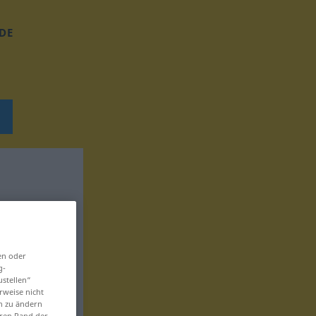
DE
en oder
g-
ustellen“
rweise nicht
en zu ändern
eren Rand der