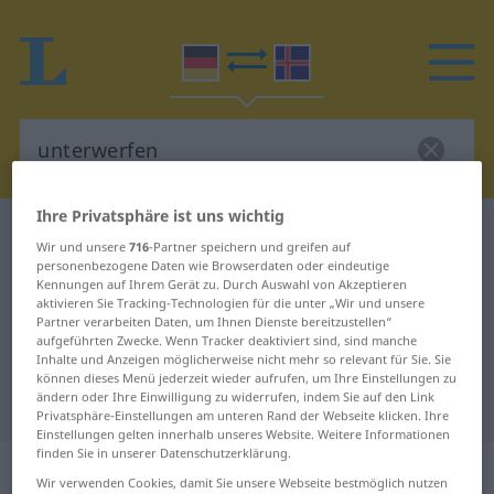
Ihre Privatsphäre ist uns wichtig
Deutsch-Isländisch Wörterbuch
unterwerfen
Wir und unsere
716
-Partner speichern und greifen auf
Deutsch-Isländisch Übersetzung
personenbezogene Daten wie Browserdaten oder eindeutige
Kennungen auf Ihrem Gerät zu. Durch Auswahl von Akzeptieren
für "unterwerfen"
aktivieren Sie Tracking-Technologien für die unter „Wir und unsere
Partner verarbeiten Daten, um Ihnen Dienste bereitzustellen“
aufgeführten Zwecke. Wenn Tracker deaktiviert sind, sind manche
Inhalte und Anzeigen möglicherweise nicht mehr so relevant für Sie. Sie
"unterwerfen" Isländisch
können dieses Menü jederzeit wieder aufrufen, um Ihre Einstellungen zu
ändern oder Ihre Einwilligung zu widerrufen, indem Sie auf den Link
Übersetzung
Privatsphäre-Einstellungen am unteren Rand der Webseite klicken. Ihre
Einstellungen gelten innerhalb unseres Website. Weitere Informationen
finden Sie in unserer Datenschutzerklärung.
„unterwerfen“
: reflexives Verb
Wir verwenden Cookies, damit Sie unsere Webseite bestmöglich nutzen