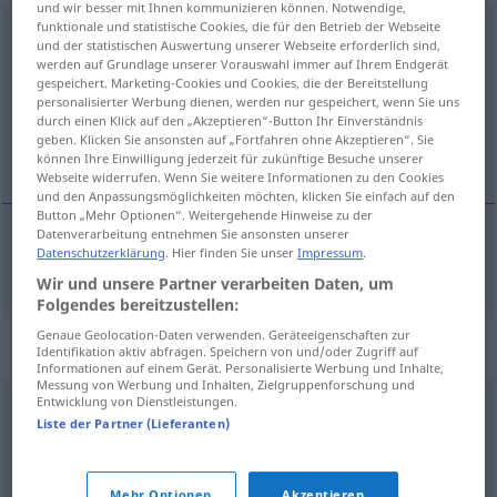
und wir besser mit Ihnen kommunizieren können. Notwendige,
funktionale und statistische Cookies, die für den Betrieb der Webseite
unterwerfen
v/r
und der statistischen Auswertung unserer Webseite erforderlich sind,
werden auf Grundlage unserer Vorauswahl immer auf Ihrem Endgerät
Übersicht aller Übersetzungen
gespeichert. Marketing-Cookies und Cookies, die der Bereitstellung
(Für mehr Details die Übersetzung anklicken/antippen)
personalisierter Werbung dienen, werden nur gespeichert, wenn Sie uns
durch einen Klick auf den „Akzeptieren“-Button Ihr Einverständnis
geben. Klicken Sie ansonsten auf „Fortfahren ohne Akzeptieren“. Sie
sýna enga mótspyrnu
können Ihre Einwilligung jederzeit für zukünftige Besuche unserer
Webseite widerrufen. Wenn Sie weitere Informationen zu den Cookies
und den Anpassungsmöglichkeiten möchten, klicken Sie einfach auf den
Button „Mehr Optionen“. Weitergehende Hinweise zu der
Datenverarbeitung entnehmen Sie ansonsten unserer
Datenschutzerklärung
. Hier finden Sie unser
Impressum
.
sýna
enga mótspyrnu
unterwerfen
Wir und unsere Partner verarbeiten Daten, um
Folgendes bereitzustellen:
Genaue Geolocation-Daten verwenden. Geräteeigenschaften zur
Synonyme für "unterwerfen"
Identifikation aktiv abfragen. Speichern von und/oder Zugriff auf
Informationen auf einem Gerät. Personalisierte Werbung und Inhalte,
Messung von Werbung und Inhalten, Zielgruppenforschung und
Entwicklung von Dienstleistungen.
besiegen
,
erobern
Liste der Partner (Lieferanten)
(sich) beugen
,
(sich) anpassen
,
gehorchen
Mehr Optionen
Akzeptieren