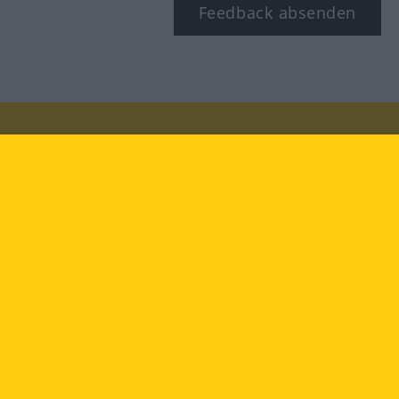
Feedback absenden
Besuchen Sie uns auf:
facebook
YouTube
Instagram
Langenscheidt
NUTZUNGSBEDINGUNGEN
DATENSCHUTZBESTIMMUNGEN