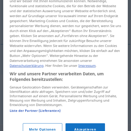
und wir besser mit Ihnen kommunizieren können. Notwendige,
funktionale und statistische Cookies, die für den Betrieb der Webseite
Übersicht aller Übersetzungen
und der statistischen Auswertung unserer Webseite erforderlich sind,
werden auf Grundlage unserer Vorauswahl immer auf Ihrem Endgerät
(Für mehr Details die Übersetzung anklicken/antippen)
gespeichert. Marketing-Cookies und Cookies, die der Bereitstellung
personalisierter Werbung dienen, werden nur gespeichert, wenn Sie uns
hræra í
durch einen Klick auf den „Akzeptieren“-Button Ihr Einverständnis
geben. Klicken Sie ansonsten auf „Fortfahren ohne Akzeptieren“. Sie
können Ihre Einwilligung jederzeit für zukünftige Besuche unserer
Webseite widerrufen. Wenn Sie weitere Informationen zu den Cookies
und den Anpassungsmöglichkeiten möchten, klicken Sie einfach auf den
Button „Mehr Optionen“. Weitergehende Hinweise zu der
hræra
í
umrühren
Datenverarbeitung entnehmen Sie ansonsten unserer
Datenschutzerklärung
. Hier finden Sie unser
Impressum
.
Wir und unsere Partner verarbeiten Daten, um
Folgendes bereitzustellen:
Synonyme für "umrühren"
Genaue Geolocation-Daten verwenden. Geräteeigenschaften zur
Identifikation aktiv abfragen. Speichern von und/oder Zugriff auf
Informationen auf einem Gerät. Personalisierte Werbung und Inhalte,
Messung von Werbung und Inhalten, Zielgruppenforschung und
rühren
,
aufwühlen
Entwicklung von Dienstleistungen.
Liste der Partner (Lieferanten)
© OpenThesaurus.de
Mehr Optionen
Akzeptieren