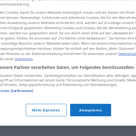
enschutzerklärung.
en Cookies, damit Sie unsere Webseite bestmöglich nutzen und wir besser mit Ihnen
en können. Notwendige, funktionale und statistische Cookies, die für den Betrieb d
ischen Auswertung unserer Webseite erforderlich sind, werden auf Grundlage unserer
tippen)
hrem Endgerät gespeichert. Marketing-Cookies und Cookies, die der Bereitstellung per
nen, werden nur gespeichert, wenn Sie uns durch einen Klick auf den „Akzeptieren“-
nis geben. Klicken Sie ansonsten auf „Fortfahren ohne Akzeptieren“. Sie können Ihre 
ür zukünftige Besuche unserer Webseite widerrufen. Wenn Sie weitere Informationen 
assungsmöglichkeiten möchten, klicken Sie einfach auf den Button „Mehr Optionen“
de Hinweise zu der Datenverarbeitung entnehmen Sie ansonsten unserer
Datenschut
 Sie unser
Impressum
.
Trommel
unsere Partner verarbeiten Daten, um Folgendes bereitzustellen:
ocation-Daten verwenden. Geräteeigenschaften zur Identifikation aktiv abfragen. Sp
griff auf Informationen auf einem Gerät. Personalisierte Werbung und Inhalte, Mes
 Inhalten, Zielgruppenforschung und Entwicklung von Dienstleistungen.
artner (Lieferanten)
Mehr Optionen
Akzeptieren