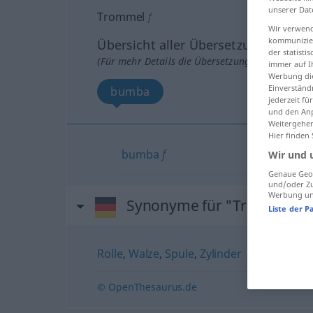
unserer Dat
Trommel
f
Wir verwend
kommunizier
Übersicht aller Übersetzungen
der statist
(Für mehr Details die Übersetzung anklicken/an
immer auf I
Werbung die
Einverständ
bumba
jederzeit f
und den Anp
Weitergehen
Hier finden
bumba
f
Wir und 
Genaue Geol
und/oder Zu
Werbung und
Synonyme für "Trommel"
Liste der P
Rolle
,
Walze
,
Spule
,
Zylinder
© OpenThesaurus.de