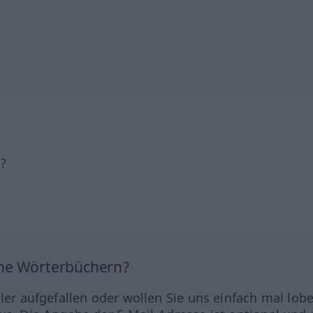
h?
ine Wörterbüchern?
hler aufgefallen oder wollen Sie uns einfach mal lob