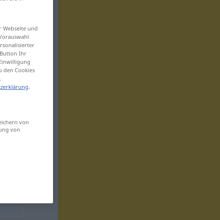
er Webseite und
 Vorauswahl
sonalisierter
Button Ihr
Einwilligung
zu den Cookies
.
zerklärung
.
eichern von
sung von