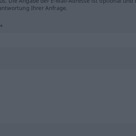
us. Die Angabe der E-Mail-Adresse ist optional und 
ntwortung Ihrer Anfrage.
?*