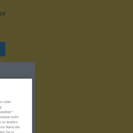
DE
en oder
g-
ustellen“
rweise nicht
en zu ändern
eren Rand der
den Sie in