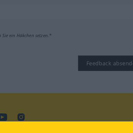
m Sie ein Häkchen setzen.*
Feedback absend
ook
YouTube
Instagram