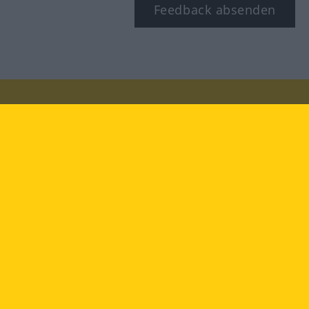
Feedback absenden
Besuchen Sie uns auf:
facebook
YouTube
Instagram
Langenscheidt
NUTZUNGSBEDINGUNGEN
DATENSCHUTZBESTIMMUNGEN