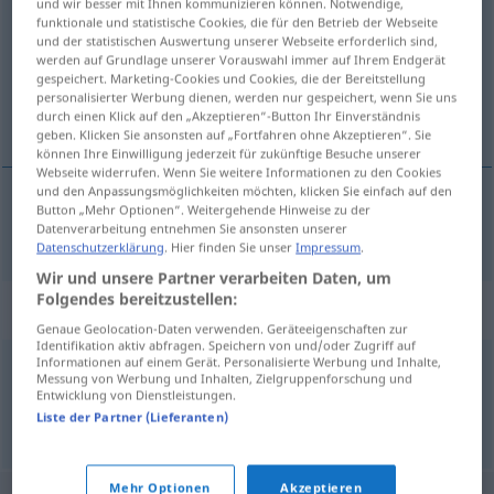
und wir besser mit Ihnen kommunizieren können. Notwendige,
funktionale und statistische Cookies, die für den Betrieb der Webseite
Übersicht aller Übersetzungen
und der statistischen Auswertung unserer Webseite erforderlich sind,
werden auf Grundlage unserer Vorauswahl immer auf Ihrem Endgerät
(Für mehr Details die Übersetzung anklicken/antippen)
gespeichert. Marketing-Cookies und Cookies, die der Bereitstellung
personalisierter Werbung dienen, werden nur gespeichert, wenn Sie uns
úfinn, stríður
durch einen Klick auf den „Akzeptieren“-Button Ihr Einverständnis
geben. Klicken Sie ansonsten auf „Fortfahren ohne Akzeptieren“. Sie
können Ihre Einwilligung jederzeit für zukünftige Besuche unserer
Webseite widerrufen. Wenn Sie weitere Informationen zu den Cookies
und den Anpassungsmöglichkeiten möchten, klicken Sie einfach auf den
Button „Mehr Optionen“. Weitergehende Hinweise zu der
úfinn,
stríður
struppig
Datenverarbeitung entnehmen Sie ansonsten unserer
Datenschutzerklärung
. Hier finden Sie unser
Impressum
.
Wir und unsere Partner verarbeiten Daten, um
Folgendes bereitzustellen:
Synonyme für "struppig"
Genaue Geolocation-Daten verwenden. Geräteeigenschaften zur
Identifikation aktiv abfragen. Speichern von und/oder Zugriff auf
Informationen auf einem Gerät. Personalisierte Werbung und Inhalte,
Messung von Werbung und Inhalten, Zielgruppenforschung und
kraus
Entwicklung von Dienstleistungen.
Liste der Partner (Lieferanten)
© OpenThesaurus.de
Mehr Optionen
Akzeptieren