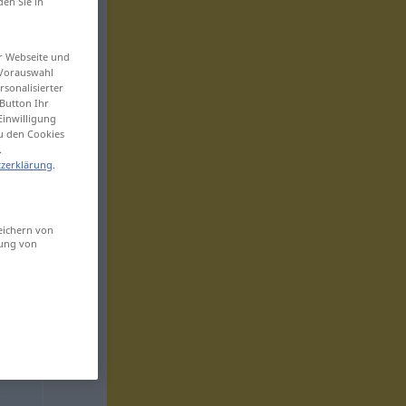
den Sie in
er Webseite und
 Vorauswahl
sonalisierter
Button Ihr
Einwilligung
zu den Cookies
.
zerklärung
.
eichern von
sung von