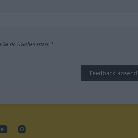
m Sie ein Häkchen setzen.*
Feedback absend
ook
YouTube
Instagram