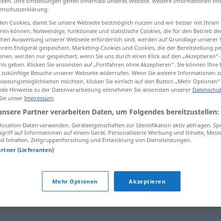
cken. Ihre Einstellungen gelten innerhalb unseres Website. Weitere Informationen fin
enschutzerklärung.
en Cookies, damit Sie unsere Webseite bestmöglich nutzen und wir besser mit Ihnen
en können. Notwendige, funktionale und statistische Cookies, die für den Betrieb d
ischen Auswertung unserer Webseite erforderlich sind, werden auf Grundlage unserer
tippen)
hrem Endgerät gespeichert. Marketing-Cookies und Cookies, die der Bereitstellung per
nen, werden nur gespeichert, wenn Sie uns durch einen Klick auf den „Akzeptieren“-
nis geben. Klicken Sie ansonsten auf „Fortfahren ohne Akzeptieren“. Sie können Ihre 
ür zukünftige Besuche unserer Webseite widerrufen. Wenn Sie weitere Informationen 
assungsmöglichkeiten möchten, klicken Sie einfach auf den Button „Mehr Optionen“
de Hinweise zu der Datenverarbeitung entnehmen Sie ansonsten unserer
Datenschut
 Sie unser
Impressum
.
schwingen
unsere Partner verarbeiten Daten, um Folgendes bereitzustellen:
ocation-Daten verwenden. Geräteeigenschaften zur Identifikation aktiv abfragen. Sp
griff auf Informationen auf einem Gerät. Personalisierte Werbung und Inhalte, Mes
 Inhalten, Zielgruppenforschung und Entwicklung von Dienstleistungen.
artner (Lieferanten)
Mehr Optionen
Akzeptieren