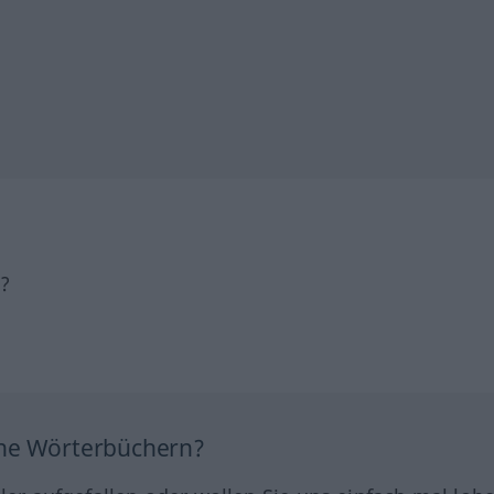
h?
ine Wörterbüchern?