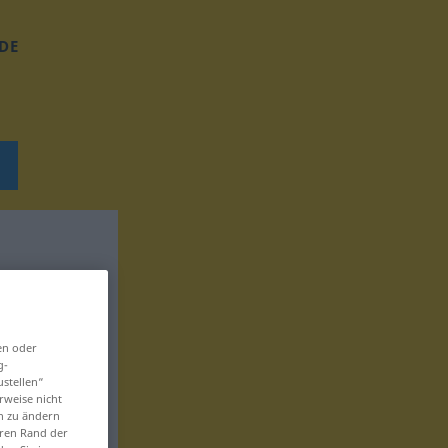
DE
en oder
g-
ustellen“
rweise nicht
en zu ändern
eren Rand der