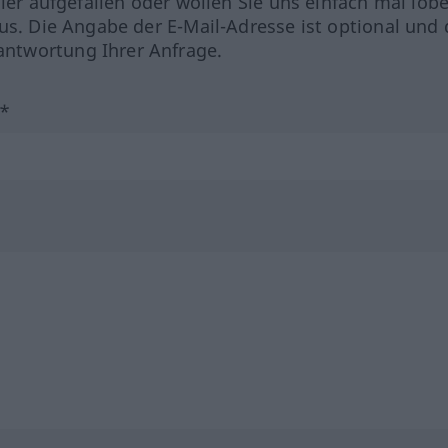
hler aufgefallen oder wollen Sie uns einfach mal lob
us. Die Angabe der E-Mail-Adresse ist optional und 
ntwortung Ihrer Anfrage.
?*