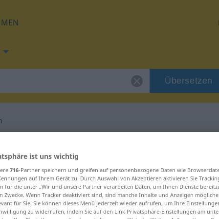
HMEN
Übersetzen
n
ng für "schwingen"
atsphäre ist uns wichtig
sere
716
-Partner speichern und greifen auf personenbezogene Daten wie Browserdat
tzung
Kennungen auf Ihrem Gerät zu. Durch Auswahl von Akzeptieren aktivieren Sie Trackin
n für die unter „Wir und unsere Partner verarbeiten Daten, um Ihnen Dienste bereitz
n Zwecke. Wenn Tracker deaktiviert sind, sind manche Inhalte und Anzeigen mögliche
evant für Sie. Sie können dieses Menü jederzeit wieder aufrufen, um Ihre Einstellung
inwilligung zu widerrufen, indem Sie auf den Link Privatsphäre-Einstellungen am unt