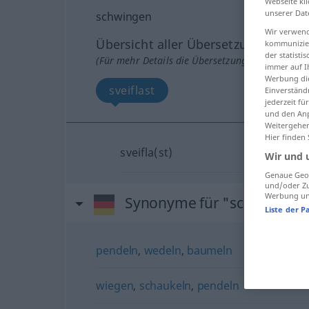
Webseite kli
unserer Dat
schwingen
Wir verwend
Übersicht aller Übersetzungen
kommunizier
der statist
(Für mehr Details die Übersetzung anklicken/an
immer auf I
Werbung die
sveiflast
Einverständ
jederzeit f
und den Anp
Weitergehen
Hier finden
sveifla(st)
Wir und 
Genaue Geol
und/oder Zu
Werbung und
Synonyme für "schwingen"
Liste der P
pendeln
,
wedeln
,
baumeln
wiegen
,
schaukeln
,
pendeln