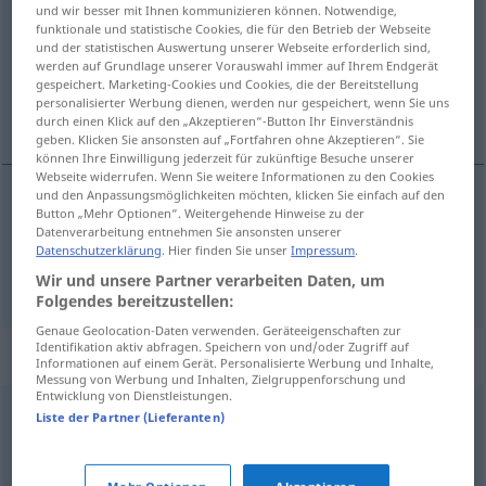
und wir besser mit Ihnen kommunizieren können. Notwendige,
funktionale und statistische Cookies, die für den Betrieb der Webseite
Übersicht aller Übersetzungen
und der statistischen Auswertung unserer Webseite erforderlich sind,
(Für mehr Details die Übersetzung anklicken/antippen)
werden auf Grundlage unserer Vorauswahl immer auf Ihrem Endgerät
gespeichert. Marketing-Cookies und Cookies, die der Bereitstellung
personalisierter Werbung dienen, werden nur gespeichert, wenn Sie uns
snarbrattur, hranalegur
durch einen Klick auf den „Akzeptieren“-Button Ihr Einverständnis
geben. Klicken Sie ansonsten auf „Fortfahren ohne Akzeptieren“. Sie
können Ihre Einwilligung jederzeit für zukünftige Besuche unserer
Webseite widerrufen. Wenn Sie weitere Informationen zu den Cookies
und den Anpassungsmöglichkeiten möchten, klicken Sie einfach auf den
Button „Mehr Optionen“. Weitergehende Hinweise zu der
(snar)brattur
schroff
Datenverarbeitung entnehmen Sie ansonsten unserer
Datenschutzerklärung
. Hier finden Sie unser
Impressum
.
hranalegur
schroff
FIG
Wir und unsere Partner verarbeiten Daten, um
Folgendes bereitzustellen:
Genaue Geolocation-Daten verwenden. Geräteeigenschaften zur
Identifikation aktiv abfragen. Speichern von und/oder Zugriff auf
Synonyme für "schroff"
Informationen auf einem Gerät. Personalisierte Werbung und Inhalte,
Messung von Werbung und Inhalten, Zielgruppenforschung und
Entwicklung von Dienstleistungen.
Liste der Partner (Lieferanten)
taktlos
derb
,
grob
,
unwirsch
,
barsch
,
unhöflich
,
rau
,