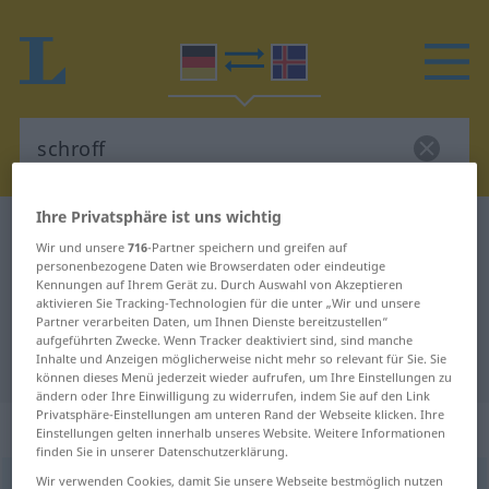
Ihre Privatsphäre ist uns wichtig
Deutsch-Isländisch Wörterbuch
schroff
Wir und unsere
716
-Partner speichern und greifen auf
Deutsch-Isländisch Übersetzung
personenbezogene Daten wie Browserdaten oder eindeutige
Kennungen auf Ihrem Gerät zu. Durch Auswahl von Akzeptieren
für "schroff"
aktivieren Sie Tracking-Technologien für die unter „Wir und unsere
Partner verarbeiten Daten, um Ihnen Dienste bereitzustellen“
aufgeführten Zwecke. Wenn Tracker deaktiviert sind, sind manche
Inhalte und Anzeigen möglicherweise nicht mehr so relevant für Sie. Sie
"schroff" Isländisch Übersetzung
können dieses Menü jederzeit wieder aufrufen, um Ihre Einstellungen zu
ändern oder Ihre Einwilligung zu widerrufen, indem Sie auf den Link
Privatsphäre-Einstellungen am unteren Rand der Webseite klicken. Ihre
„schroff“
Einstellungen gelten innerhalb unseres Website. Weitere Informationen
finden Sie in unserer Datenschutzerklärung.
Wir verwenden Cookies, damit Sie unsere Webseite bestmöglich nutzen
schroff