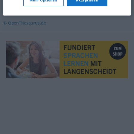
Mehr Optionen
Akzeptieren
unfreundlich
© OpenThesaurus.de