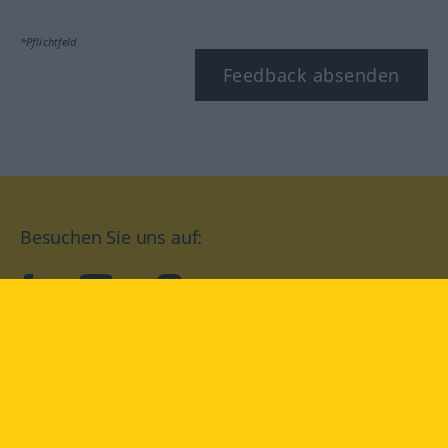
*Pflichtfeld
Feedback absenden
Besuchen Sie uns auf:
facebook
YouTube
Instagram
Langenscheidt