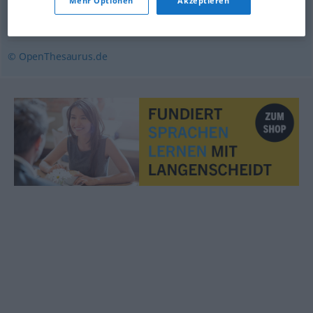
Mehr Optionen
Akzeptieren
löschen
,
entfernen
,
radieren
© OpenThesaurus.de