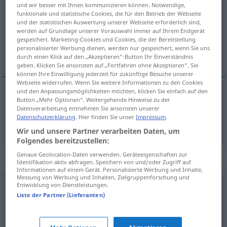
und wir besser mit Ihnen kommunizieren können. Notwendige,
funktionale und statistische Cookies, die für den Betrieb der Webseite
Übersicht aller Übersetzungen
und der statistischen Auswertung unserer Webseite erforderlich sind,
(Für mehr Details die Übersetzung anklicken/antippen)
werden auf Grundlage unserer Vorauswahl immer auf Ihrem Endgerät
gespeichert. Marketing-Cookies und Cookies, die der Bereitstellung
personalisierter Werbung dienen, werden nur gespeichert, wenn Sie uns
hreinsa
durch einen Klick auf den „Akzeptieren“-Button Ihr Einverständnis
geben. Klicken Sie ansonsten auf „Fortfahren ohne Akzeptieren“. Sie
können Ihre Einwilligung jederzeit für zukünftige Besuche unserer
Webseite widerrufen. Wenn Sie weitere Informationen zu den Cookies
und den Anpassungsmöglichkeiten möchten, klicken Sie einfach auf den
Button „Mehr Optionen“. Weitergehende Hinweise zu der
hreinsa
reinigen
Datenverarbeitung entnehmen Sie ansonsten unserer
Datenschutzerklärung
. Hier finden Sie unser
Impressum
.
Wir und unsere Partner verarbeiten Daten, um
Folgendes bereitzustellen:
Genaue Geolocation-Daten verwenden. Geräteeigenschaften zur
Synonyme für "reinigen"
Identifikation aktiv abfragen. Speichern von und/oder Zugriff auf
Informationen auf einem Gerät. Personalisierte Werbung und Inhalte,
Messung von Werbung und Inhalten, Zielgruppenforschung und
Entwicklung von Dienstleistungen.
putzen
,
säubern
,
läutern
,
klären
Liste der Partner (Lieferanten)
kürzen
,
säubern