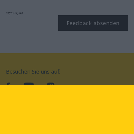
*Pflichtfeld
Feedback absenden
Besuchen Sie uns auf:
facebook
YouTube
Instagram
Langenscheidt