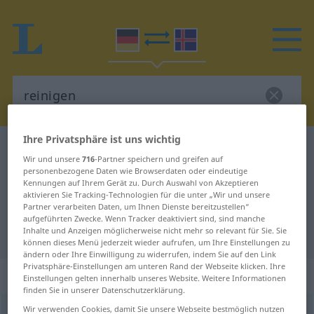
Ihre Privatsphäre ist uns wichtig
Deutsch-Isländisch Wörterbuch
reinigen
Wir und unsere
716
-Partner speichern und greifen auf
Deutsch-Isländisch Übersetzung
personenbezogene Daten wie Browserdaten oder eindeutige
Kennungen auf Ihrem Gerät zu. Durch Auswahl von Akzeptieren
für "reinigen"
aktivieren Sie Tracking-Technologien für die unter „Wir und unsere
Partner verarbeiten Daten, um Ihnen Dienste bereitzustellen“
aufgeführten Zwecke. Wenn Tracker deaktiviert sind, sind manche
Inhalte und Anzeigen möglicherweise nicht mehr so relevant für Sie. Sie
"reinigen" Isländisch Übersetzung
können dieses Menü jederzeit wieder aufrufen, um Ihre Einstellungen zu
ändern oder Ihre Einwilligung zu widerrufen, indem Sie auf den Link
Privatsphäre-Einstellungen am unteren Rand der Webseite klicken. Ihre
„reinigen“
Einstellungen gelten innerhalb unseres Website. Weitere Informationen
finden Sie in unserer Datenschutzerklärung.
Wir verwenden Cookies, damit Sie unsere Webseite bestmöglich nutzen
reinigen