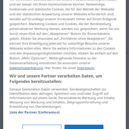
und wir besser mit Ihnen kommunizieren können. Notwendige,
regulieren
funktionale und statistische Cookies, die für den Betrieb der Webseite
und der statistischen Auswertung unserer Webseite erforderlich sind,
Übersicht aller Übersetzungen
werden auf Grundlage unserer Vorauswahl immer auf Ihrem Endgerät
gespeichert. Marketing-Cookies und Cookies, die der Bereitstellung
(Für mehr Details die Übersetzung anklicken/antippen)
personalisierter Werbung dienen, werden nur gespeichert, wenn Sie uns
durch einen Klick auf den „Akzeptieren“-Button Ihr Einverständnis
tempra, stilla, skipa niður
geben. Klicken Sie ansonsten auf „Fortfahren ohne Akzeptieren“. Sie
können Ihre Einwilligung jederzeit für zukünftige Besuche unserer
Webseite widerrufen. Wenn Sie weitere Informationen zu den Cookies
und den Anpassungsmöglichkeiten möchten, klicken Sie einfach auf den
Button „Mehr Optionen“. Weitergehende Hinweise zu der
Datenverarbeitung entnehmen Sie ansonsten unserer
Datenschutzerklärung
. Hier finden Sie unser
Impressum
.
tempra
,
stilla
regulieren
Wir und unsere Partner verarbeiten Daten, um
Folgendes bereitzustellen:
skipa
niður
regulieren
Genaue Geolocation-Daten verwenden. Geräteeigenschaften zur
Identifikation aktiv abfragen. Speichern von und/oder Zugriff auf
Informationen auf einem Gerät. Personalisierte Werbung und Inhalte,
Messung von Werbung und Inhalten, Zielgruppenforschung und
Synonyme für "regulieren"
Entwicklung von Dienstleistungen.
Liste der Partner (Lieferanten)
ausgeben
,
bestreiten (Geldbetrag)
,
entrichten
,
bezahlen