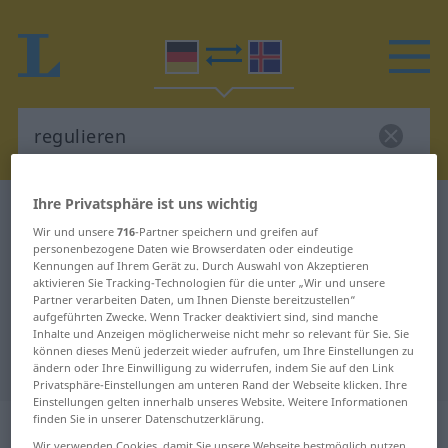
Ihre Privatsphäre ist uns wichtig
Deutsch-Isländisch Wörterbuch
regulieren
Wir und unsere
716
-Partner speichern und greifen auf
Deutsch-Isländisch Übersetzung
personenbezogene Daten wie Browserdaten oder eindeutige
Kennungen auf Ihrem Gerät zu. Durch Auswahl von Akzeptieren
für "regulieren"
aktivieren Sie Tracking-Technologien für die unter „Wir und unsere
Partner verarbeiten Daten, um Ihnen Dienste bereitzustellen“
aufgeführten Zwecke. Wenn Tracker deaktiviert sind, sind manche
"regulieren" Isländisch
Inhalte und Anzeigen möglicherweise nicht mehr so relevant für Sie. Sie
können dieses Menü jederzeit wieder aufrufen, um Ihre Einstellungen zu
Übersetzung
ändern oder Ihre Einwilligung zu widerrufen, indem Sie auf den Link
Privatsphäre-Einstellungen am unteren Rand der Webseite klicken. Ihre
Einstellungen gelten innerhalb unseres Website. Weitere Informationen
finden Sie in unserer Datenschutzerklärung.
„regulieren“
Wir verwenden Cookies, damit Sie unsere Webseite bestmöglich nutzen