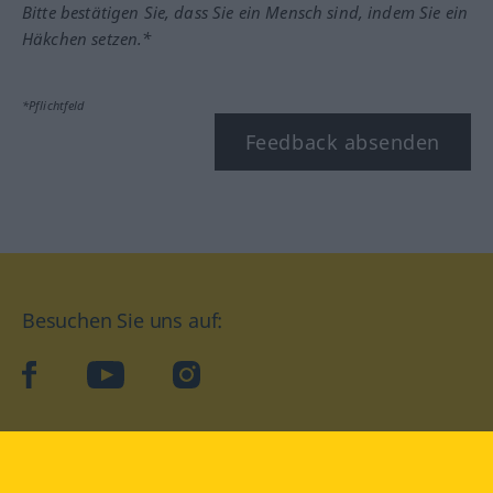
Bitte bestätigen Sie, dass Sie ein Mensch sind, indem Sie ein
Häkchen setzen.*
*Pflichtfeld
Feedback absenden
Besuchen Sie uns auf:
facebook
YouTube
Instagram