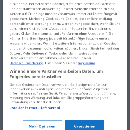
funktionale und statistische Cookies, die für den Betrieb der Webseite
naturgetreu
und der statistischen Auswertung unserer Webseite erforderlich sind,
werden auf Grundlage unserer Vorauswahl immer auf Ihrem Endgerät
gespeichert. Marketing-Cookies und Cookies, die der Bereitstellung
Übersicht aller Übersetzungen
personalisierter Werbung dienen, werden nur gespeichert, wenn Sie uns
(Für mehr Details die Übersetzung anklicken/antippen)
durch einen Klick auf den „Akzeptieren“-Button Ihr Einverständnis
geben. Klicken Sie ansonsten auf „Fortfahren ohne Akzeptieren“. Sie
können Ihre Einwilligung jederzeit für zukünftige Besuche unserer
sannur, réttur
Webseite widerrufen. Wenn Sie weitere Informationen zu den Cookies
und den Anpassungsmöglichkeiten möchten, klicken Sie einfach auf den
Button „Mehr Optionen“. Weitergehende Hinweise zu der
Datenverarbeitung entnehmen Sie ansonsten unserer
Datenschutzerklärung
. Hier finden Sie unser
Impressum
.
sannur
,
réttur
naturgetreu
Wir und unsere Partner verarbeiten Daten, um
Folgendes bereitzustellen:
Genaue Geolocation-Daten verwenden. Geräteeigenschaften zur
Identifikation aktiv abfragen. Speichern von und/oder Zugriff auf
Informationen auf einem Gerät. Personalisierte Werbung und Inhalte,
Messung von Werbung und Inhalten, Zielgruppenforschung und
Entwicklung von Dienstleistungen.
Liste der Partner (Lieferanten)
Mehr Optionen
Akzeptieren