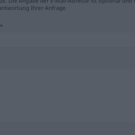
us. Die Angabe der E-Mail-Adresse ist optional und 
ntwortung Ihrer Anfrage.
?*