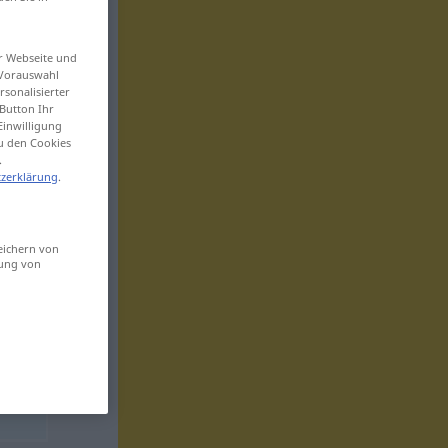
er Webseite und
 Vorauswahl
sonalisierter
Button Ihr
Einwilligung
zu den Cookies
.
zerklärung
.
eichern von
sung von