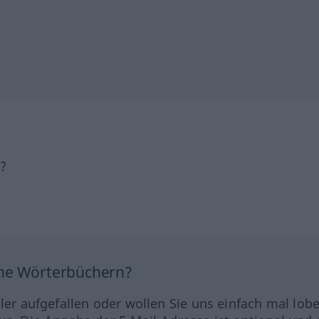
h?
ine Wörterbüchern?
hler aufgefallen oder wollen Sie uns einfach mal lob