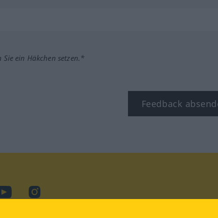
m Sie ein Häkchen setzen.*
Feedback absend
ook
YouTube
Instagram