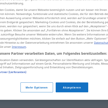
enschutzerklärung.
en Cookies, damit Sie unsere Webseite bestmöglich nutzen und wir besser mit Ihnen
en können. Notwendige, funktionale und statistische Cookies, die für den Betrieb d
ischen Auswertung unserer Webseite erforderlich sind, werden auf Grundlage unserer
tippen)
hrem Endgerät gespeichert. Marketing-Cookies und Cookies, die der Bereitstellung per
nen, werden nur gespeichert, wenn Sie uns durch einen Klick auf den „Akzeptieren“-
nis geben. Klicken Sie ansonsten auf „Fortfahren ohne Akzeptieren“. Sie können Ihre 
ür zukünftige Besuche unserer Webseite widerrufen. Wenn Sie weitere Informationen 
assungsmöglichkeiten möchten, klicken Sie einfach auf den Button „Mehr Optionen“
de Hinweise zu der Datenverarbeitung entnehmen Sie ansonsten unserer
Datenschut
 Sie unser
Impressum
.
Nationalität
unsere Partner verarbeiten Daten, um Folgendes bereitzustellen:
ocation-Daten verwenden. Geräteeigenschaften zur Identifikation aktiv abfragen. Sp
griff auf Informationen auf einem Gerät. Personalisierte Werbung und Inhalte, Mes
 Inhalten, Zielgruppenforschung und Entwicklung von Dienstleistungen.
t"
artner (Lieferanten)
Mehr Optionen
Akzeptieren