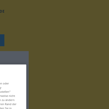
DE
en oder
g-
ustellen“
rweise nicht
en zu ändern
eren Rand der
den Sie in