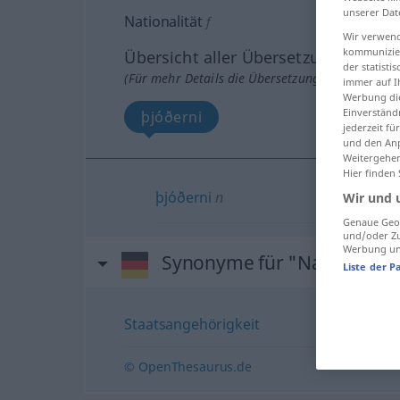
unserer Dat
Nationalität
f
Wir verwend
kommunizier
Übersicht aller Übersetzungen
der statist
(Für mehr Details die Übersetzung anklicken/an
immer auf I
Werbung die
Einverständ
þjóðerni
jederzeit f
und den Anp
Weitergehen
Hier finden
þjóðerni
n
Wir und 
Genaue Geol
und/oder Zu
Werbung und
Synonyme für "Nationalitä
Liste der P
Staatsangehörigkeit
© OpenThesaurus.de