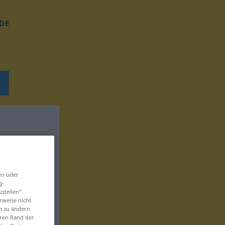
DE
en oder
g-
ustellen“
rweise nicht
en zu ändern
eren Rand der