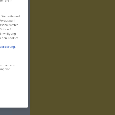
den Sie in
er Webseite und
 Vorauswahl
sonalisierter
Button Ihr
Einwilligung
zu den Cookies
.
zerklärung
.
eichern von
sung von