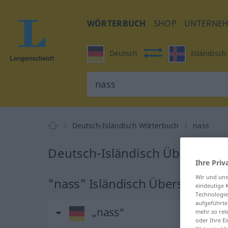
WÖRTERBUCH
SHOP
UNTERNE
Deutsch
Isländisch
Deutsch-Isländisch Wörterbuch
nass
Deutsch-Isländisch Übersetzun
Ihre Priv
Wir und un
"nass" Isländisch Übersetzung
eindeutige 
Technologie
aufgeführte
„nass“
mehr so rel
oder Ihre E