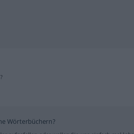
h?
ine Wörterbüchern?