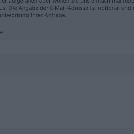
hler aufgefallen oder wollen Sie uns einfach mal lob
us. Die Angabe der E-Mail-Adresse ist optional und 
ntwortung Ihrer Anfrage.
?*