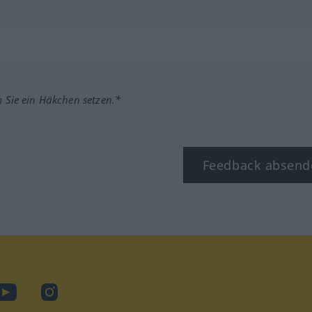
m Sie ein Häkchen setzen.*
Feedback absend
ook
YouTube
Instagram