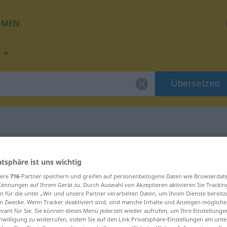
HMEN
Übersetzen
g für "nass"
atsphäre ist uns wichtig
sere
716
-Partner speichern und greifen auf personenbezogene Daten wie Browserdat
Kennungen auf Ihrem Gerät zu. Durch Auswahl von Akzeptieren aktivieren Sie Trackin
n für die unter „Wir und unsere Partner verarbeiten Daten, um Ihnen Dienste bereitz
n Zwecke. Wenn Tracker deaktiviert sind, sind manche Inhalte und Anzeigen mögliche
evant für Sie. Sie können dieses Menü jederzeit wieder aufrufen, um Ihre Einstellung
inwilligung zu widerrufen, indem Sie auf den Link Privatsphäre-Einstellungen am unt