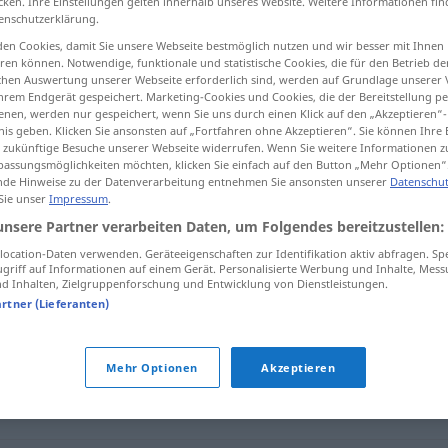
cken. Ihre Einstellungen gelten innerhalb unseres Website. Weitere Informationen fin
enschutzerklärung.
en Cookies, damit Sie unsere Webseite bestmöglich nutzen und wir besser mit Ihnen
en können. Notwendige, funktionale und statistische Cookies, die für den Betrieb d
ischen Auswertung unserer Webseite erforderlich sind, werden auf Grundlage unserer
tippen)
hrem Endgerät gespeichert. Marketing-Cookies und Cookies, die der Bereitstellung per
nen, werden nur gespeichert, wenn Sie uns durch einen Klick auf den „Akzeptieren“-
nis geben. Klicken Sie ansonsten auf „Fortfahren ohne Akzeptieren“. Sie können Ihre 
ür zukünftige Besuche unserer Webseite widerrufen. Wenn Sie weitere Informationen 
assungsmöglichkeiten möchten, klicken Sie einfach auf den Button „Mehr Optionen“
de Hinweise zu der Datenverarbeitung entnehmen Sie ansonsten unserer
Datenschut
 Sie unser
Impressum
.
nass
unsere Partner verarbeiten Daten, um Folgendes bereitzustellen:
ocation-Daten verwenden. Geräteeigenschaften zur Identifikation aktiv abfragen. Sp
griff auf Informationen auf einem Gerät. Personalisierte Werbung und Inhalte, Mes
 Inhalten, Zielgruppenforschung und Entwicklung von Dienstleistungen.
artner (Lieferanten)
Mehr Optionen
Akzeptieren