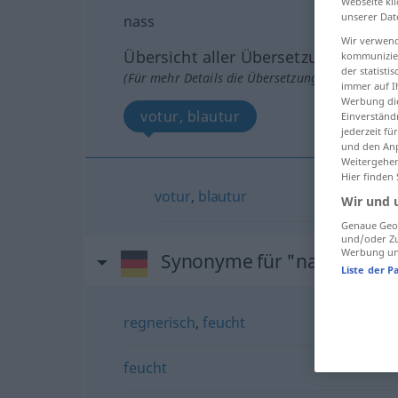
Webseite kli
unserer Dat
nass
Wir verwend
Übersicht aller Übersetzungen
kommunizier
der statist
(Für mehr Details die Übersetzung anklicken/an
immer auf I
Werbung die
votur, blautur
Einverständ
jederzeit f
und den Anp
Weitergehen
Hier finden
votur
,
blautur
Wir und 
Genaue Geol
und/oder Zu
Werbung und
Synonyme für "nass"
Liste der P
regnerisch
,
feucht
feucht