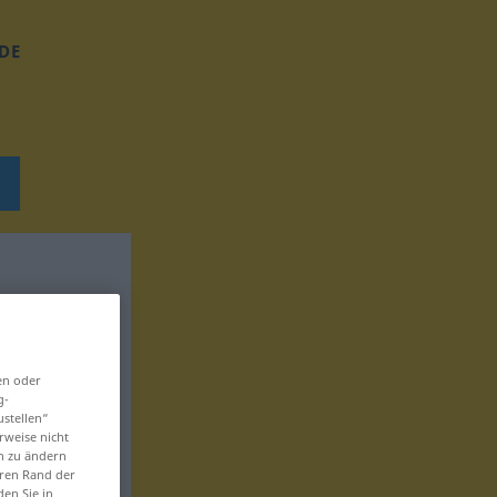
DE
en oder
g-
ustellen“
rweise nicht
en zu ändern
eren Rand der
den Sie in