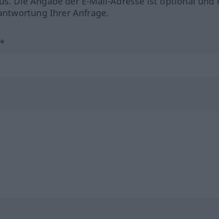
us. Die Angabe der E-Mail-Adresse ist optional und 
ntwortung Ihrer Anfrage.
?*