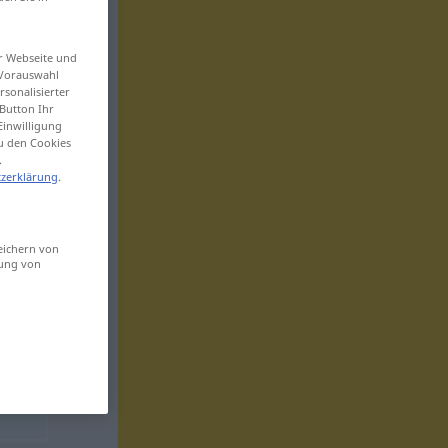
er Webseite und
 Vorauswahl
sonalisierter
Button Ihr
Einwilligung
zu den Cookies
.
zerklärung
.
eichern von
sung von