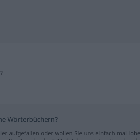
h?
ine Wörterbüchern?
hler aufgefallen oder wollen Sie uns einfach mal lob