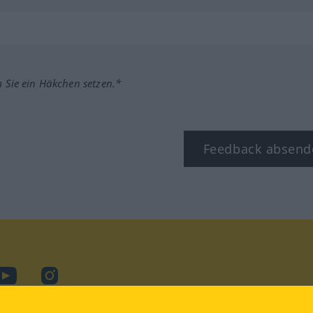
m Sie ein Häkchen setzen.*
Feedback absend
ook
YouTube
Instagram