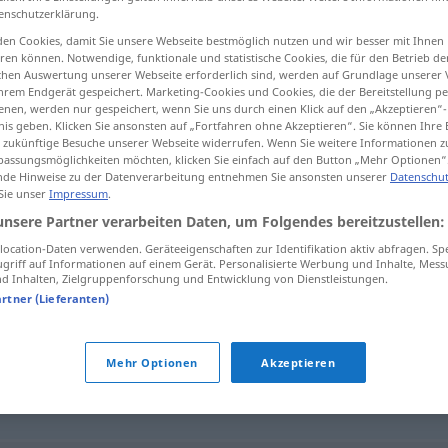
enschutzerklärung.
en Cookies, damit Sie unsere Webseite bestmöglich nutzen und wir besser mit Ihnen
en können. Notwendige, funktionale und statistische Cookies, die für den Betrieb d
ischen Auswertung unserer Webseite erforderlich sind, werden auf Grundlage unserer
tippen)
hrem Endgerät gespeichert. Marketing-Cookies und Cookies, die der Bereitstellung per
nen, werden nur gespeichert, wenn Sie uns durch einen Klick auf den „Akzeptieren“-
nis geben. Klicken Sie ansonsten auf „Fortfahren ohne Akzeptieren“. Sie können Ihre 
ür zukünftige Besuche unserer Webseite widerrufen. Wenn Sie weitere Informationen 
assungsmöglichkeiten möchten, klicken Sie einfach auf den Button „Mehr Optionen“
de Hinweise zu der Datenverarbeitung entnehmen Sie ansonsten unserer
Datenschut
 Sie unser
Impressum
.
Narkose
unsere Partner verarbeiten Daten, um Folgendes bereitzustellen:
ocation-Daten verwenden. Geräteeigenschaften zur Identifikation aktiv abfragen. Sp
griff auf Informationen auf einem Gerät. Personalisierte Werbung und Inhalte, Mes
 Inhalten, Zielgruppenforschung und Entwicklung von Dienstleistungen.
artner (Lieferanten)
Mehr Optionen
Akzeptieren