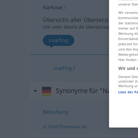
unserer Dat
Narkose
f
Wir verwend
kommunizier
Übersicht aller Übersetzungen
der statist
(Für mehr Details die Übersetzung anklicken/an
immer auf I
Werbung die
Einverständ
svæfing
jederzeit f
und den Anp
Weitergehen
Hier finden
svæfing
f
Wir und 
Genaue Geol
und/oder Zu
Werbung und
Synonyme für "Narkose"
Liste der P
Betäubung
© OpenThesaurus.de