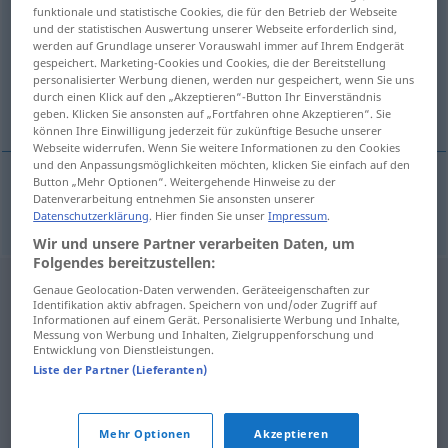
funktionale und statistische Cookies, die für den Betrieb der Webseite
und der statistischen Auswertung unserer Webseite erforderlich sind,
Übersicht aller Übersetzungen
werden auf Grundlage unserer Vorauswahl immer auf Ihrem Endgerät
(Für mehr Details die Übersetzung anklicken/antippen)
gespeichert. Marketing-Cookies und Cookies, die der Bereitstellung
personalisierter Werbung dienen, werden nur gespeichert, wenn Sie uns
durch einen Klick auf den „Akzeptieren“-Button Ihr Einverständnis
eftirleikur
geben. Klicken Sie ansonsten auf „Fortfahren ohne Akzeptieren“. Sie
können Ihre Einwilligung jederzeit für zukünftige Besuche unserer
Webseite widerrufen. Wenn Sie weitere Informationen zu den Cookies
und den Anpassungsmöglichkeiten möchten, klicken Sie einfach auf den
Button „Mehr Optionen“. Weitergehende Hinweise zu der
Datenverarbeitung entnehmen Sie ansonsten unserer
eftirleikur
m
Nachspiel
Datenschutzerklärung
. Hier finden Sie unser
Impressum
.
Wir und unsere Partner verarbeiten Daten, um
Folgendes bereitzustellen:
Genaue Geolocation-Daten verwenden. Geräteeigenschaften zur
Identifikation aktiv abfragen. Speichern von und/oder Zugriff auf
Informationen auf einem Gerät. Personalisierte Werbung und Inhalte,
Messung von Werbung und Inhalten, Zielgruppenforschung und
Entwicklung von Dienstleistungen.
Liste der Partner (Lieferanten)
Mehr Optionen
Akzeptieren