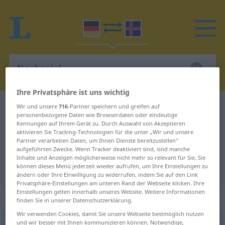
Ihre Privatsphäre ist uns wichtig
Deutsch-Isländisch Wörterbuch
Nachspiel
Wir und unsere
716
-Partner speichern und greifen auf
personenbezogene Daten wie Browserdaten oder eindeutige
Deutsch-Isländisch Übersetzung
Kennungen auf Ihrem Gerät zu. Durch Auswahl von Akzeptieren
aktivieren Sie Tracking-Technologien für die unter „Wir und unsere
für "Nachspiel"
Partner verarbeiten Daten, um Ihnen Dienste bereitzustellen“
aufgeführten Zwecke. Wenn Tracker deaktiviert sind, sind manche
Inhalte und Anzeigen möglicherweise nicht mehr so relevant für Sie. Sie
"Nachspiel" Isländisch Übersetzung
können dieses Menü jederzeit wieder aufrufen, um Ihre Einstellungen zu
ändern oder Ihre Einwilligung zu widerrufen, indem Sie auf den Link
Privatsphäre-Einstellungen am unteren Rand der Webseite klicken. Ihre
Einstellungen gelten innerhalb unseres Website. Weitere Informationen
„Nachspiel“
: Neutrum
finden Sie in unserer Datenschutzerklärung.
Wir verwenden Cookies, damit Sie unsere Webseite bestmöglich nutzen
und wir besser mit Ihnen kommunizieren können. Notwendige,
Nachspiel
n