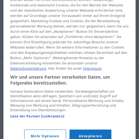
funktionale und statistische Cookies, die für den Betrieb der Webseite
nachschicken
und der statistischen Auswertung unserer Webseite erforderlich sind,
werden auf Grundlage unserer Vorauswahl immer auf Ihrem Endgerät
Übersicht aller Übersetzungen
gespeichert. Marketing-Cookies und Cookies, die der Bereitstellung
personalisierter Werbung dienen, werden nur gespeichert, wenn Sie uns
(Für mehr Details die Übersetzung anklicken/antippen)
durch einen Klick auf den „Akzeptieren“-Button Ihr Einverständnis
geben. Klicken Sie ansonsten auf „Fortfahren ohne Akzeptieren“. Sie
sendist áfram!
können Ihre Einwilligung jederzeit für zukünftige Besuche unserer
Webseite widerrufen. Wenn Sie weitere Informationen zu den Cookies
und den Anpassungsmöglichkeiten möchten, klicken Sie einfach auf den
Button „Mehr Optionen“. Weitergehende Hinweise zu der
Datenverarbeitung entnehmen Sie ansonsten unserer
Datenschutzerklärung
. Hier finden Sie unser
Impressum
.
Beispiele
Wir und unsere Partner verarbeiten Daten, um
bitte nachschicken!
Folgendes bereitzustellen:
sendist
áfram!
Genaue Geolocation-Daten verwenden. Geräteeigenschaften zur
Identifikation aktiv abfragen. Speichern von und/oder Zugriff auf
Informationen auf einem Gerät. Personalisierte Werbung und Inhalte,
Messung von Werbung und Inhalten, Zielgruppenforschung und
Entwicklung von Dienstleistungen.
Liste der Partner (Lieferanten)
Mehr Optionen
Akzeptieren