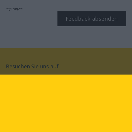
*Pflichtfeld
Feedback absenden
Besuchen Sie uns auf:
facebook
YouTube
Instagram
Langenscheidt