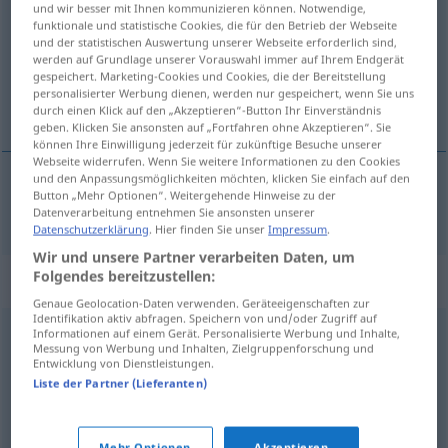
und wir besser mit Ihnen kommunizieren können. Notwendige,
funktionale und statistische Cookies, die für den Betrieb der Webseite
Übersicht aller Übersetzungen
und der statistischen Auswertung unserer Webseite erforderlich sind,
werden auf Grundlage unserer Vorauswahl immer auf Ihrem Endgerät
(Für mehr Details die Übersetzung anklicken/antippen)
gespeichert. Marketing-Cookies und Cookies, die der Bereitstellung
personalisierter Werbung dienen, werden nur gespeichert, wenn Sie uns
greinilegur, greinanlegur
durch einen Klick auf den „Akzeptieren“-Button Ihr Einverständnis
geben. Klicken Sie ansonsten auf „Fortfahren ohne Akzeptieren“. Sie
können Ihre Einwilligung jederzeit für zukünftige Besuche unserer
Webseite widerrufen. Wenn Sie weitere Informationen zu den Cookies
und den Anpassungsmöglichkeiten möchten, klicken Sie einfach auf den
Button „Mehr Optionen“. Weitergehende Hinweise zu der
greinilegur
, greinanlegur
merklich
Datenverarbeitung entnehmen Sie ansonsten unserer
Datenschutzerklärung
. Hier finden Sie unser
Impressum
.
Wir und unsere Partner verarbeiten Daten, um
Folgendes bereitzustellen:
Synonyme für "merklich"
Genaue Geolocation-Daten verwenden. Geräteeigenschaften zur
Identifikation aktiv abfragen. Speichern von und/oder Zugriff auf
Informationen auf einem Gerät. Personalisierte Werbung und Inhalte,
erkennbar
,
sichtlich
,
ersichtlich (geh., veraltet)
Messung von Werbung und Inhalten, Zielgruppenforschung und
Entwicklung von Dienstleistungen.
Liste der Partner (Lieferanten)
deutlich
,
stark
,
bezeichnend
Mehr Optionen
Akzeptieren