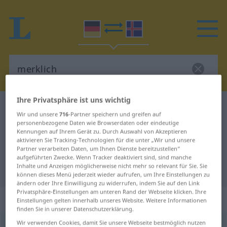
Ihre Privatsphäre ist uns wichtig
Deutsch-Isländisch Wörterbuch
merklich
Wir und unsere
716
-Partner speichern und greifen auf
Deutsch-Isländisch Übersetzung
personenbezogene Daten wie Browserdaten oder eindeutige
Kennungen auf Ihrem Gerät zu. Durch Auswahl von Akzeptieren
für "merklich"
aktivieren Sie Tracking-Technologien für die unter „Wir und unsere
Partner verarbeiten Daten, um Ihnen Dienste bereitzustellen“
aufgeführten Zwecke. Wenn Tracker deaktiviert sind, sind manche
Inhalte und Anzeigen möglicherweise nicht mehr so relevant für Sie. Sie
"merklich" Isländisch Übersetzung
können dieses Menü jederzeit wieder aufrufen, um Ihre Einstellungen zu
ändern oder Ihre Einwilligung zu widerrufen, indem Sie auf den Link
Privatsphäre-Einstellungen am unteren Rand der Webseite klicken. Ihre
„merklich“
Einstellungen gelten innerhalb unseres Website. Weitere Informationen
finden Sie in unserer Datenschutzerklärung.
Wir verwenden Cookies, damit Sie unsere Webseite bestmöglich nutzen
merklich