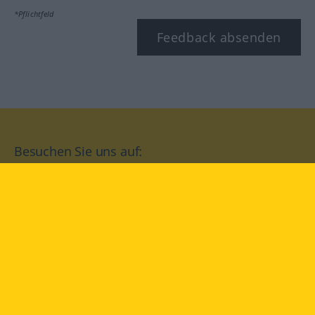
*Pflichtfeld
Feedback absenden
Besuchen Sie uns auf:
facebook
YouTube
Instagram
Langenscheidt
NUTZUNGSBEDINGUNGEN