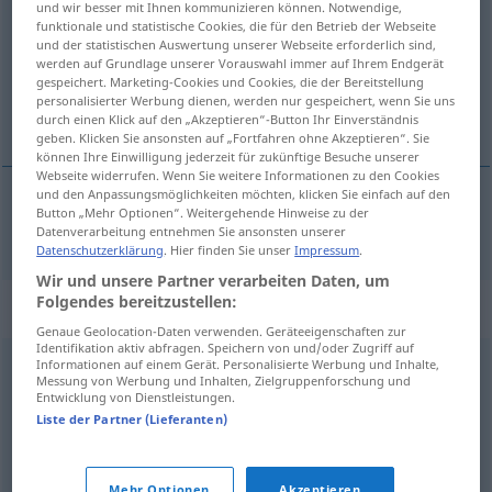
und wir besser mit Ihnen kommunizieren können. Notwendige,
funktionale und statistische Cookies, die für den Betrieb der Webseite
Übersicht aller Übersetzungen
und der statistischen Auswertung unserer Webseite erforderlich sind,
werden auf Grundlage unserer Vorauswahl immer auf Ihrem Endgerät
(Für mehr Details die Übersetzung anklicken/antippen)
gespeichert. Marketing-Cookies und Cookies, die der Bereitstellung
personalisierter Werbung dienen, werden nur gespeichert, wenn Sie uns
hóflaus
durch einen Klick auf den „Akzeptieren“-Button Ihr Einverständnis
geben. Klicken Sie ansonsten auf „Fortfahren ohne Akzeptieren“. Sie
können Ihre Einwilligung jederzeit für zukünftige Besuche unserer
Webseite widerrufen. Wenn Sie weitere Informationen zu den Cookies
und den Anpassungsmöglichkeiten möchten, klicken Sie einfach auf den
Button „Mehr Optionen“. Weitergehende Hinweise zu der
hóflaus
maßlos
Datenverarbeitung entnehmen Sie ansonsten unserer
Datenschutzerklärung
. Hier finden Sie unser
Impressum
.
Wir und unsere Partner verarbeiten Daten, um
Folgendes bereitzustellen:
Synonyme für "maßlos"
Genaue Geolocation-Daten verwenden. Geräteeigenschaften zur
Identifikation aktiv abfragen. Speichern von und/oder Zugriff auf
Informationen auf einem Gerät. Personalisierte Werbung und Inhalte,
außerordentlich
,
übertrieben
,
uferlos
,
übermäßig
Messung von Werbung und Inhalten, Zielgruppenforschung und
Entwicklung von Dienstleistungen.
(Hauptform)
Liste der Partner (Lieferanten)
allzu (sehr)
,
übertrieben
,
übermäßig
,
uferlos
Mehr Optionen
Akzeptieren