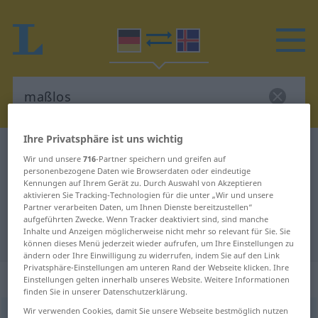
Ihre Privatsphäre ist uns wichtig
Deutsch-Isländisch Wörterbuch
maßlos
Wir und unsere
716
-Partner speichern und greifen auf
Deutsch-Isländisch Übersetzung
personenbezogene Daten wie Browserdaten oder eindeutige
Kennungen auf Ihrem Gerät zu. Durch Auswahl von Akzeptieren
für "maßlos"
aktivieren Sie Tracking-Technologien für die unter „Wir und unsere
Partner verarbeiten Daten, um Ihnen Dienste bereitzustellen“
aufgeführten Zwecke. Wenn Tracker deaktiviert sind, sind manche
Inhalte und Anzeigen möglicherweise nicht mehr so relevant für Sie. Sie
"maßlos" Isländisch Übersetzung
können dieses Menü jederzeit wieder aufrufen, um Ihre Einstellungen zu
ändern oder Ihre Einwilligung zu widerrufen, indem Sie auf den Link
Privatsphäre-Einstellungen am unteren Rand der Webseite klicken. Ihre
„maßlos“
Einstellungen gelten innerhalb unseres Website. Weitere Informationen
finden Sie in unserer Datenschutzerklärung.
Wir verwenden Cookies, damit Sie unsere Webseite bestmöglich nutzen
maßlos