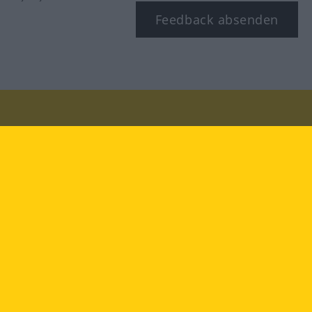
Feedback absenden
Besuchen Sie uns auf:
facebook
YouTube
Instagram
Langenscheidt
NUTZUNGSBEDINGUNGEN