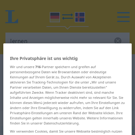
Ihre Privatsphäre ist uns wichtig
Deutsch-Isländisch Wörterbuch
lernen
Wir und unsere
716
-Partner speichern und greifen auf
Deutsch-Isländisch Übersetzung
personenbezogene Daten wie Browserdaten oder eindeutige
Kennungen auf Ihrem Gerät zu. Durch Auswahl von Akzeptieren
für "lernen"
aktivieren Sie Tracking-Technologien für die unter „Wir und unsere
Partner verarbeiten Daten, um Ihnen Dienste bereitzustellen“
aufgeführten Zwecke. Wenn Tracker deaktiviert sind, sind manche
Inhalte und Anzeigen möglicherweise nicht mehr so relevant für Sie. Sie
"lernen" Isländisch Übersetzung
können dieses Menü jederzeit wieder aufrufen, um Ihre Einstellungen zu
ändern oder Ihre Einwilligung zu widerrufen, indem Sie auf den Link
Privatsphäre-Einstellungen am unteren Rand der Webseite klicken. Ihre
„lernen“
Einstellungen gelten innerhalb unseres Website. Weitere Informationen
finden Sie in unserer Datenschutzerklärung.
Wir verwenden Cookies, damit Sie unsere Webseite bestmöglich nutzen
lernen