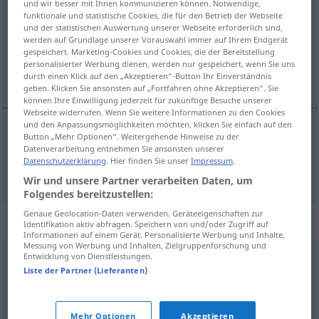
und wir besser mit Ihnen kommunizieren können. Notwendige,
funktionale und statistische Cookies, die für den Betrieb der Webseite
Übersicht aller Übersetzungen
und der statistischen Auswertung unserer Webseite erforderlich sind,
werden auf Grundlage unserer Vorauswahl immer auf Ihrem Endgerät
(Für mehr Details die Übersetzung anklicken/antippen)
gespeichert. Marketing-Cookies und Cookies, die der Bereitstellung
personalisierter Werbung dienen, werden nur gespeichert, wenn Sie uns
læra
durch einen Klick auf den „Akzeptieren“-Button Ihr Einverständnis
geben. Klicken Sie ansonsten auf „Fortfahren ohne Akzeptieren“. Sie
können Ihre Einwilligung jederzeit für zukünftige Besuche unserer
Webseite widerrufen. Wenn Sie weitere Informationen zu den Cookies
und den Anpassungsmöglichkeiten möchten, klicken Sie einfach auf den
Button „Mehr Optionen“. Weitergehende Hinweise zu der
læra
lernen
Datenverarbeitung entnehmen Sie ansonsten unserer
Datenschutzerklärung
. Hier finden Sie unser
Impressum
.
Wir und unsere Partner verarbeiten Daten, um
Folgendes bereitzustellen:
Genaue Geolocation-Daten verwenden. Geräteeigenschaften zur
Synonyme für "lernen"
Identifikation aktiv abfragen. Speichern von und/oder Zugriff auf
Informationen auf einem Gerät. Personalisierte Werbung und Inhalte,
Messung von Werbung und Inhalten, Zielgruppenforschung und
Entwicklung von Dienstleistungen.
(sich) aneignen
,
studieren
Liste der Partner (Lieferanten)
© OpenThesaurus.de
Mehr Optionen
Akzeptieren