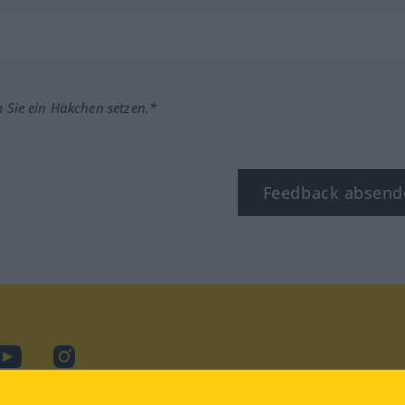
m Sie ein Häkchen setzen.*
Feedback absend
ook
YouTube
Instagram