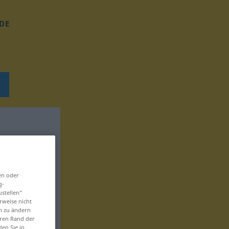
DE
en oder
g-
ustellen“
rweise nicht
en zu ändern
eren Rand der
den Sie in