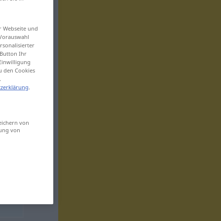
er Webseite und
 Vorauswahl
sonalisierter
Button Ihr
Einwilligung
zu den Cookies
.
zerklärung
.
eichern von
sung von