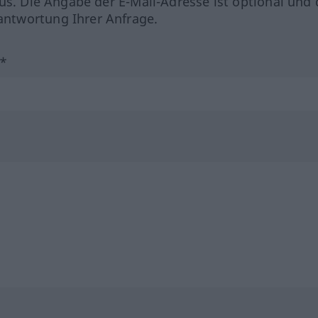
us. Die Angabe der E-Mail-Adresse ist optional und 
ntwortung Ihrer Anfrage.
?*