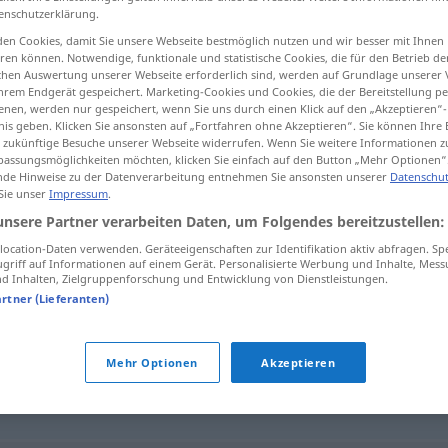
enschutzerklärung.
en Cookies, damit Sie unsere Webseite bestmöglich nutzen und wir besser mit Ihnen
en können. Notwendige, funktionale und statistische Cookies, die für den Betrieb d
ischen Auswertung unserer Webseite erforderlich sind, werden auf Grundlage unserer
tippen)
hrem Endgerät gespeichert. Marketing-Cookies und Cookies, die der Bereitstellung per
nen, werden nur gespeichert, wenn Sie uns durch einen Klick auf den „Akzeptieren“-
nis geben. Klicken Sie ansonsten auf „Fortfahren ohne Akzeptieren“. Sie können Ihre 
ür zukünftige Besuche unserer Webseite widerrufen. Wenn Sie weitere Informationen 
assungsmöglichkeiten möchten, klicken Sie einfach auf den Button „Mehr Optionen“
de Hinweise zu der Datenverarbeitung entnehmen Sie ansonsten unserer
Datenschut
 Sie unser
Impressum
.
herankommen
unsere Partner verarbeiten Daten, um Folgendes bereitzustellen:
ocation-Daten verwenden. Geräteeigenschaften zur Identifikation aktiv abfragen. Sp
griff auf Informationen auf einem Gerät. Personalisierte Werbung und Inhalte, Mes
 Inhalten, Zielgruppenforschung und Entwicklung von Dienstleistungen.
men"
artner (Lieferanten)
Mehr Optionen
Akzeptieren