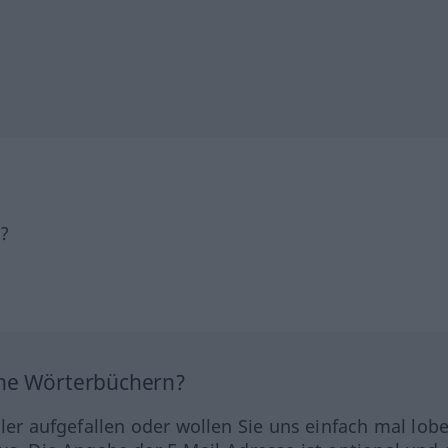
h?
ine Wörterbüchern?
hler aufgefallen oder wollen Sie uns einfach mal lob