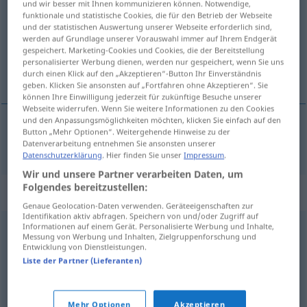
und wir besser mit Ihnen kommunizieren können. Notwendige,
funktionale und statistische Cookies, die für den Betrieb der Webseite
Übersicht aller Übersetzungen
und der statistischen Auswertung unserer Webseite erforderlich sind,
werden auf Grundlage unserer Vorauswahl immer auf Ihrem Endgerät
(Für mehr Details die Übersetzung anklicken/antippen)
gespeichert. Marketing-Cookies und Cookies, die der Bereitstellung
personalisierter Werbung dienen, werden nur gespeichert, wenn Sie uns
þrífast, dafna
durch einen Klick auf den „Akzeptieren“-Button Ihr Einverständnis
geben. Klicken Sie ansonsten auf „Fortfahren ohne Akzeptieren“. Sie
können Ihre Einwilligung jederzeit für zukünftige Besuche unserer
Webseite widerrufen. Wenn Sie weitere Informationen zu den Cookies
und den Anpassungsmöglichkeiten möchten, klicken Sie einfach auf den
Button „Mehr Optionen“. Weitergehende Hinweise zu der
þrífast
,
dafna
gedeihen
Datenverarbeitung entnehmen Sie ansonsten unserer
Datenschutzerklärung
. Hier finden Sie unser
Impressum
.
Wir und unsere Partner verarbeiten Daten, um
Folgendes bereitzustellen:
Synonyme für "gedeihen"
Genaue Geolocation-Daten verwenden. Geräteeigenschaften zur
Identifikation aktiv abfragen. Speichern von und/oder Zugriff auf
Informationen auf einem Gerät. Personalisierte Werbung und Inhalte,
Messung von Werbung und Inhalten, Zielgruppenforschung und
florieren
,
aufwärts
Entwicklung von Dienstleistungen.
Liste der Partner (Lieferanten)
entfalten
,
wachsen
,
zunehmen
,
entwickeln
Mehr Optionen
Akzeptieren
© OpenThesaurus.de