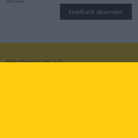
*Pflichtfeld
Feedback absenden
Besuchen Sie uns auf:
facebook
YouTube
Instagram
Langenscheidt
NUTZUNGSBEDINGUNGEN