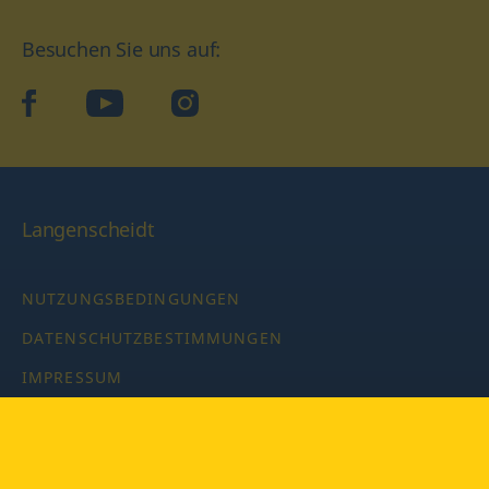
Besuchen Sie uns auf:
facebook
YouTube
Instagram
Langenscheidt
NUTZUNGSBEDINGUNGEN
DATENSCHUTZBESTIMMUNGEN
IMPRESSUM
PRIVATSPHÄRE-EINSTELLUNGEN
LATEINWÖRTERBUCH MIT CODE