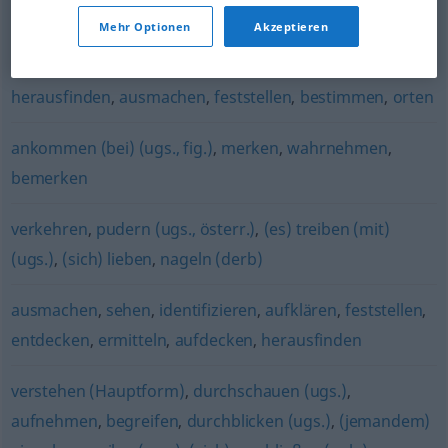
Mehr Optionen
Akzeptieren
einsehen
,
annehmen
,
verstehen
,
akzeptieren
herausfinden
,
ausmachen
,
feststellen
,
bestimmen
,
orten
ankommen (bei) (ugs., fig.)
,
merken
,
wahrnehmen
,
bemerken
verkehren
,
pudern (ugs., österr.)
,
(es) treiben (mit)
(ugs.)
,
(sich) lieben
,
nageln (derb)
ausmachen
,
sehen
,
identifizieren
,
aufklären
,
feststellen
,
entdecken
,
ermitteln
,
aufdecken
,
herausfinden
verstehen (Hauptform)
,
durchschauen (ugs.)
,
aufnehmen
,
begreifen
,
durchblicken (ugs.)
,
(jemandem)