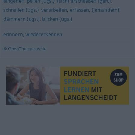
eingehen
,
peilen (ugs.)
,
(sich) erschließen (geh.)
,
schnallen (ugs.)
,
verarbeiten
,
erfassen
,
(jemandem)
dämmern (ugs.)
,
blicken (ugs.)
erinnern
,
wiedererkennen
© OpenThesaurus.de