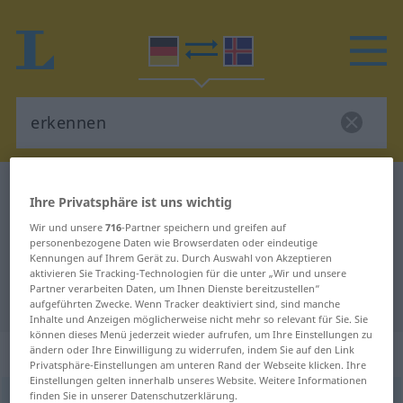
Deutsch-Isländisch Wörterbuch
erkennen
Ihre Privatsphäre ist uns wichtig
Deutsch-Isländisch Übersetzung
Wir und unsere
716
-Partner speichern und greifen auf
für "erkennen"
personenbezogene Daten wie Browserdaten oder eindeutige
Kennungen auf Ihrem Gerät zu. Durch Auswahl von Akzeptieren
aktivieren Sie Tracking-Technologien für die unter „Wir und unsere
Partner verarbeiten Daten, um Ihnen Dienste bereitzustellen“
"erkennen" Isländisch Übersetzung
aufgeführten Zwecke. Wenn Tracker deaktiviert sind, sind manche
Inhalte und Anzeigen möglicherweise nicht mehr so relevant für Sie. Sie
können dieses Menü jederzeit wieder aufrufen, um Ihre Einstellungen zu
„erkennen“
ändern oder Ihre Einwilligung zu widerrufen, indem Sie auf den Link
Privatsphäre-Einstellungen am unteren Rand der Webseite klicken. Ihre
Einstellungen gelten innerhalb unseres Website. Weitere Informationen
finden Sie in unserer Datenschutzerklärung.
erkennen