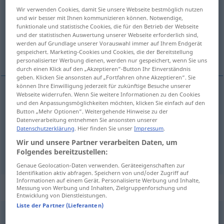
Wir verwenden Cookies, damit Sie unsere Webseite bestmöglich nutzen
Übersicht aller Übersetzungen
und wir besser mit Ihnen kommunizieren können. Notwendige,
funktionale und statistische Cookies, die für den Betrieb der Webseite
(Für mehr Details die Übersetzung anklicken/antippen)
und der statistischen Auswertung unserer Webseite erforderlich sind,
werden auf Grundlage unserer Vorauswahl immer auf Ihrem Endgerät
þekkja aftur, bera kennsl á, dæma
gespeichert. Marketing-Cookies und Cookies, die der Bereitstellung
personalisierter Werbung dienen, werden nur gespeichert, wenn Sie uns
durch einen Klick auf den „Akzeptieren“-Button Ihr Einverständnis
geben. Klicken Sie ansonsten auf „Fortfahren ohne Akzeptieren“. Sie
können Ihre Einwilligung jederzeit für zukünftige Besuche unserer
Webseite widerrufen. Wenn Sie weitere Informationen zu den Cookies
þekkja
aftur
erkennen
und den Anpassungsmöglichkeiten möchten, klicken Sie einfach auf den
Button „Mehr Optionen“. Weitergehende Hinweise zu der
Datenverarbeitung entnehmen Sie ansonsten unserer
bera
kennsl
á
erkennen
Datenschutzerklärung
. Hier finden Sie unser
Impressum
.
Wir und unsere Partner verarbeiten Daten, um
dæma
erkennen
Folgendes bereitzustellen:
JUR
Genaue Geolocation-Daten verwenden. Geräteeigenschaften zur
Identifikation aktiv abfragen. Speichern von und/oder Zugriff auf
Informationen auf einem Gerät. Personalisierte Werbung und Inhalte,
Synonyme für "erkennen"
Messung von Werbung und Inhalten, Zielgruppenforschung und
Entwicklung von Dienstleistungen.
Liste der Partner (Lieferanten)
(jemanden) identifizieren (als)