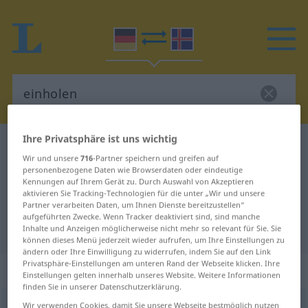
Ihre Privatsphäre ist uns wichtig
Deutsch-Isländisch Wörterbuch
einholen
Wir und unsere
716
-Partner speichern und greifen auf
Deutsch-Isländisch Übersetzung
personenbezogene Daten wie Browserdaten oder eindeutige
Kennungen auf Ihrem Gerät zu. Durch Auswahl von Akzeptieren
für "einholen"
aktivieren Sie Tracking-Technologien für die unter „Wir und unsere
Partner verarbeiten Daten, um Ihnen Dienste bereitzustellen“
aufgeführten Zwecke. Wenn Tracker deaktiviert sind, sind manche
"einholen" Isländisch Übersetzung
Inhalte und Anzeigen möglicherweise nicht mehr so relevant für Sie. Sie
können dieses Menü jederzeit wieder aufrufen, um Ihre Einstellungen zu
ändern oder Ihre Einwilligung zu widerrufen, indem Sie auf den Link
Privatsphäre-Einstellungen am unteren Rand der Webseite klicken. Ihre
„einholen“
Einstellungen gelten innerhalb unseres Website. Weitere Informationen
finden Sie in unserer Datenschutzerklärung.
einholen
Wir verwenden Cookies, damit Sie unsere Webseite bestmöglich nutzen