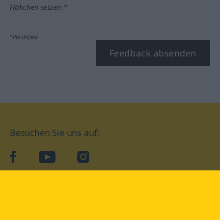
Häkchen setzen.*
*Pflichtfeld
Feedback absenden
Besuchen Sie uns auf:
facebook
YouTube
Instagram
Langenscheidt