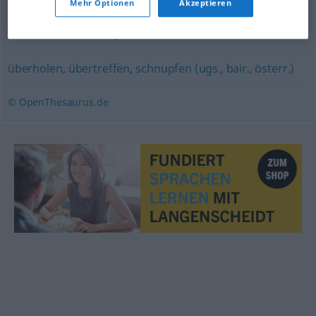
Mehr Optionen
Akzeptieren
einkaufen
,
beauftragen
überholen
,
übertreffen
,
schnupfen (ugs., bair., österr.)
© OpenThesaurus.de