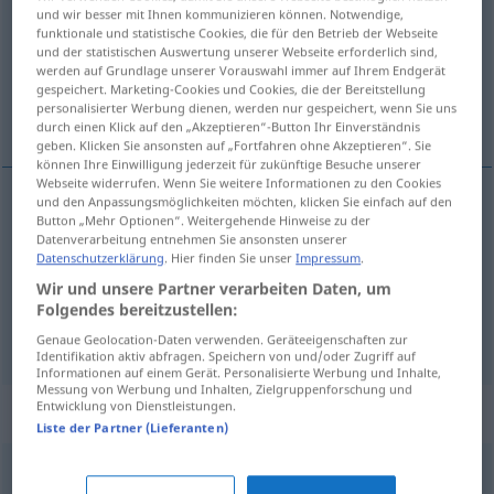
und wir besser mit Ihnen kommunizieren können. Notwendige,
funktionale und statistische Cookies, die für den Betrieb der Webseite
Übersicht aller Übersetzungen
und der statistischen Auswertung unserer Webseite erforderlich sind,
(Für mehr Details die Übersetzung anklicken/antippen)
werden auf Grundlage unserer Vorauswahl immer auf Ihrem Endgerät
gespeichert. Marketing-Cookies und Cookies, die der Bereitstellung
personalisierter Werbung dienen, werden nur gespeichert, wenn Sie uns
fá, ná sér í, kaupa inn, draga inn
durch einen Klick auf den „Akzeptieren“-Button Ihr Einverständnis
geben. Klicken Sie ansonsten auf „Fortfahren ohne Akzeptieren“. Sie
können Ihre Einwilligung jederzeit für zukünftige Besuche unserer
Webseite widerrufen. Wenn Sie weitere Informationen zu den Cookies
und den Anpassungsmöglichkeiten möchten, klicken Sie einfach auf den
Button „Mehr Optionen“. Weitergehende Hinweise zu der
fá
,
ná
sér
í
einholen
Erlaubnis
Datenverarbeitung entnehmen Sie ansonsten unserer
Datenschutzerklärung
. Hier finden Sie unser
Impressum
.
kaupa
inn
einholen
kaufen
Wir und unsere Partner verarbeiten Daten, um
Folgendes bereitzustellen:
draga
inn
einholen
SCHIFF
Genaue Geolocation-Daten verwenden. Geräteeigenschaften zur
Identifikation aktiv abfragen. Speichern von und/oder Zugriff auf
Informationen auf einem Gerät. Personalisierte Werbung und Inhalte,
Messung von Werbung und Inhalten, Zielgruppenforschung und
Entwicklung von Dienstleistungen.
Synonyme für "einholen"
Liste der Partner (Lieferanten)
ausgleichen
,
aufschließen