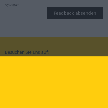
*Pflichtfeld
Feedback absenden
Besuchen Sie uns auf:
facebook
YouTube
Instagram
Langenscheidt
NUTZUNGSBEDINGUNGEN