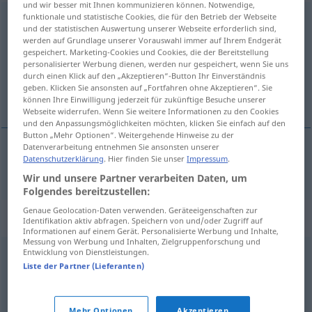
und wir besser mit Ihnen kommunizieren können. Notwendige,
funktionale und statistische Cookies, die für den Betrieb der Webseite
demütigen
und der statistischen Auswertung unserer Webseite erforderlich sind,
werden auf Grundlage unserer Vorauswahl immer auf Ihrem Endgerät
Übersicht aller Übersetzungen
gespeichert. Marketing-Cookies und Cookies, die der Bereitstellung
(Für mehr Details die Übersetzung anklicken/antippen)
personalisierter Werbung dienen, werden nur gespeichert, wenn Sie uns
durch einen Klick auf den „Akzeptieren“-Button Ihr Einverständnis
geben. Klicken Sie ansonsten auf „Fortfahren ohne Akzeptieren“. Sie
auðmýkja
können Ihre Einwilligung jederzeit für zukünftige Besuche unserer
Webseite widerrufen. Wenn Sie weitere Informationen zu den Cookies
und den Anpassungsmöglichkeiten möchten, klicken Sie einfach auf den
Button „Mehr Optionen“. Weitergehende Hinweise zu der
Datenverarbeitung entnehmen Sie ansonsten unserer
Datenschutzerklärung
. Hier finden Sie unser
Impressum
.
auðmýkja
demütigen
Wir und unsere Partner verarbeiten Daten, um
Folgendes bereitzustellen:
Genaue Geolocation-Daten verwenden. Geräteeigenschaften zur
Synonyme für "demütigen"
Identifikation aktiv abfragen. Speichern von und/oder Zugriff auf
Informationen auf einem Gerät. Personalisierte Werbung und Inhalte,
Messung von Werbung und Inhalten, Zielgruppenforschung und
Entwicklung von Dienstleistungen.
erniedrigen
,
entwürdigen
,
beschämen
Liste der Partner (Lieferanten)
(sich) erniedrigen
Mehr Optionen
Akzeptieren