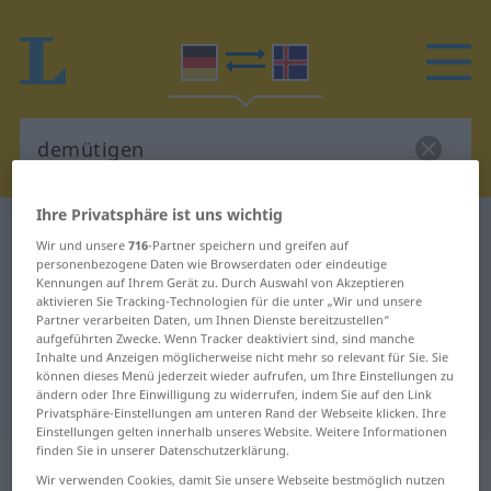
Ihre Privatsphäre ist uns wichtig
Deutsch-Isländisch Wörterbuch
demütigen
Wir und unsere
716
-Partner speichern und greifen auf
Deutsch-Isländisch Übersetzung
personenbezogene Daten wie Browserdaten oder eindeutige
Kennungen auf Ihrem Gerät zu. Durch Auswahl von Akzeptieren
für "demütigen"
aktivieren Sie Tracking-Technologien für die unter „Wir und unsere
Partner verarbeiten Daten, um Ihnen Dienste bereitzustellen“
aufgeführten Zwecke. Wenn Tracker deaktiviert sind, sind manche
Inhalte und Anzeigen möglicherweise nicht mehr so relevant für Sie. Sie
"demütigen" Isländisch
können dieses Menü jederzeit wieder aufrufen, um Ihre Einstellungen zu
ändern oder Ihre Einwilligung zu widerrufen, indem Sie auf den Link
Übersetzung
Privatsphäre-Einstellungen am unteren Rand der Webseite klicken. Ihre
Einstellungen gelten innerhalb unseres Website. Weitere Informationen
finden Sie in unserer Datenschutzerklärung.
„demütigen“
Wir verwenden Cookies, damit Sie unsere Webseite bestmöglich nutzen