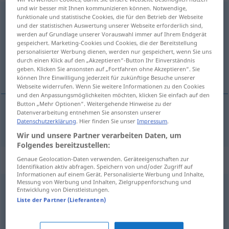
und wir besser mit Ihnen kommunizieren können. Notwendige,
beträchtlich
funktionale und statistische Cookies, die für den Betrieb der Webseite
und der statistischen Auswertung unserer Webseite erforderlich sind,
Übersicht aller Übersetzungen
werden auf Grundlage unserer Vorauswahl immer auf Ihrem Endgerät
gespeichert. Marketing-Cookies und Cookies, die der Bereitstellung
(Für mehr Details die Übersetzung anklicken/antippen)
personalisierter Werbung dienen, werden nur gespeichert, wenn Sie uns
durch einen Klick auf den „Akzeptieren“-Button Ihr Einverständnis
talsverður
geben. Klicken Sie ansonsten auf „Fortfahren ohne Akzeptieren“. Sie
können Ihre Einwilligung jederzeit für zukünftige Besuche unserer
Webseite widerrufen. Wenn Sie weitere Informationen zu den Cookies
und den Anpassungsmöglichkeiten möchten, klicken Sie einfach auf den
Button „Mehr Optionen“. Weitergehende Hinweise zu der
Datenverarbeitung entnehmen Sie ansonsten unserer
Datenschutzerklärung
. Hier finden Sie unser
Impressum
.
talsverður
beträchtlich
Wir und unsere Partner verarbeiten Daten, um
Folgendes bereitzustellen:
Synonyme für "beträchtlich"
Genaue Geolocation-Daten verwenden. Geräteeigenschaften zur
Identifikation aktiv abfragen. Speichern von und/oder Zugriff auf
Informationen auf einem Gerät. Personalisierte Werbung und Inhalte,
Messung von Werbung und Inhalten, Zielgruppenforschung und
Entwicklung von Dienstleistungen.
weit
,
bedeutend
,
erheblich
,
viel (vor Komparativ)
Liste der Partner (Lieferanten)
(ganz) schön
,
ziemlich (ugs.)
,
(ein) hübsch(es