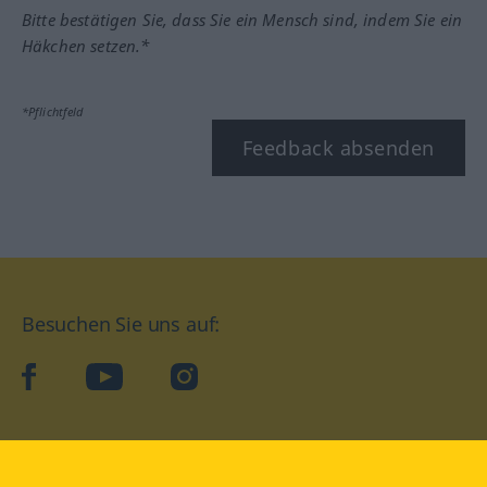
Bitte bestätigen Sie, dass Sie ein Mensch sind, indem Sie ein
Häkchen setzen.*
*Pflichtfeld
Feedback absenden
Besuchen Sie uns auf:
facebook
YouTube
Instagram