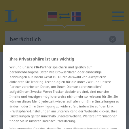
Ihre Privatsphäre ist uns wichtig
Deutsch-Isländisch Wörterbuch
beträchtlich
Wir und unsere
716
-Partner speichern und greifen auf
Deutsch-Isländisch Übersetzung
personenbezogene Daten wie Browserdaten oder eindeutige
Kennungen auf Ihrem Gerät zu. Durch Auswahl von Akzeptieren
für "beträchtlich"
aktivieren Sie Tracking-Technologien für die unter „Wir und unsere
Partner verarbeiten Daten, um Ihnen Dienste bereitzustellen“
aufgeführten Zwecke. Wenn Tracker deaktiviert sind, sind manche
"beträchtlich" Isländisch
Inhalte und Anzeigen möglicherweise nicht mehr so relevant für Sie. Sie
können dieses Menü jederzeit wieder aufrufen, um Ihre Einstellungen zu
Übersetzung
ändern oder Ihre Einwilligung zu widerrufen, indem Sie auf den Link
Privatsphäre-Einstellungen am unteren Rand der Webseite klicken. Ihre
Einstellungen gelten innerhalb unseres Website. Weitere Informationen
„beträchtlich“
finden Sie in unserer Datenschutzerklärung.
Wir verwenden Cookies, damit Sie unsere Webseite bestmöglich nutzen