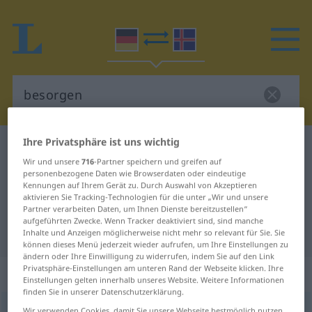
Ihre Privatsphäre ist uns wichtig
Deutsch-Isländisch Wörterbuch
besorgen
Wir und unsere
716
-Partner speichern und greifen auf
Deutsch-Isländisch Übersetzung
personenbezogene Daten wie Browserdaten oder eindeutige
Kennungen auf Ihrem Gerät zu. Durch Auswahl von Akzeptieren
für "besorgen"
aktivieren Sie Tracking-Technologien für die unter „Wir und unsere
Partner verarbeiten Daten, um Ihnen Dienste bereitzustellen“
aufgeführten Zwecke. Wenn Tracker deaktiviert sind, sind manche
"besorgen" Isländisch Übersetzung
Inhalte und Anzeigen möglicherweise nicht mehr so relevant für Sie. Sie
können dieses Menü jederzeit wieder aufrufen, um Ihre Einstellungen zu
ändern oder Ihre Einwilligung zu widerrufen, indem Sie auf den Link
Privatsphäre-Einstellungen am unteren Rand der Webseite klicken. Ihre
„besorgen“
Einstellungen gelten innerhalb unseres Website. Weitere Informationen
finden Sie in unserer Datenschutzerklärung.
besorgen
Wir verwenden Cookies, damit Sie unsere Webseite bestmöglich nutzen