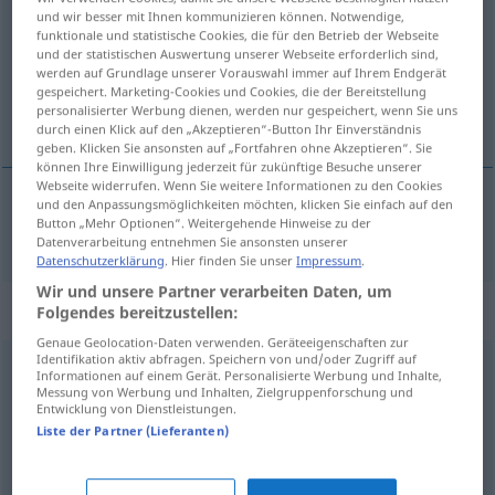
und wir besser mit Ihnen kommunizieren können. Notwendige,
funktionale und statistische Cookies, die für den Betrieb der Webseite
Übersicht aller Übersetzungen
und der statistischen Auswertung unserer Webseite erforderlich sind,
(Für mehr Details die Übersetzung anklicken/antippen)
werden auf Grundlage unserer Vorauswahl immer auf Ihrem Endgerät
gespeichert. Marketing-Cookies und Cookies, die der Bereitstellung
personalisierter Werbung dienen, werden nur gespeichert, wenn Sie uns
annast, sjá um
durch einen Klick auf den „Akzeptieren“-Button Ihr Einverständnis
geben. Klicken Sie ansonsten auf „Fortfahren ohne Akzeptieren“. Sie
können Ihre Einwilligung jederzeit für zukünftige Besuche unserer
Webseite widerrufen. Wenn Sie weitere Informationen zu den Cookies
und den Anpassungsmöglichkeiten möchten, klicken Sie einfach auf den
Button „Mehr Optionen“. Weitergehende Hinweise zu der
annast
,
sjá
um
besorgen
Datenverarbeitung entnehmen Sie ansonsten unserer
Datenschutzerklärung
. Hier finden Sie unser
Impressum
.
Wir und unsere Partner verarbeiten Daten, um
Synonyme für "besorgen"
Folgendes bereitzustellen:
Genaue Geolocation-Daten verwenden. Geräteeigenschaften zur
Identifikation aktiv abfragen. Speichern von und/oder Zugriff auf
Informationen auf einem Gerät. Personalisierte Werbung und Inhalte,
holen
Messung von Werbung und Inhalten, Zielgruppenforschung und
Entwicklung von Dienstleistungen.
Liste der Partner (Lieferanten)
versorgen
,
geben
,
verschaffen