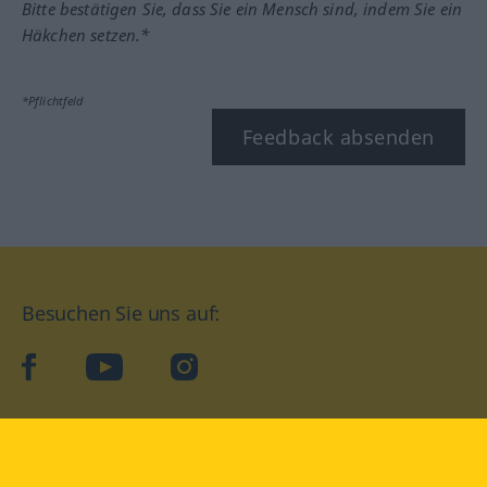
Bitte bestätigen Sie, dass Sie ein Mensch sind, indem Sie ein
Häkchen setzen.*
*Pflichtfeld
Feedback absenden
Besuchen Sie uns auf:
facebook
YouTube
Instagram