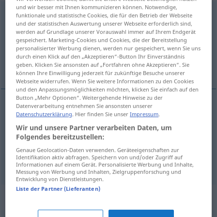
und wir besser mit Ihnen kommunizieren können. Notwendige,
ausspannen
funktionale und statistische Cookies, die für den Betrieb der Webseite
und der statistischen Auswertung unserer Webseite erforderlich sind,
werden auf Grundlage unserer Vorauswahl immer auf Ihrem Endgerät
Übersicht aller Übersetzungen
gespeichert. Marketing-Cookies und Cookies, die der Bereitstellung
(Für mehr Details die Übersetzung anklicken/antippen)
personalisierter Werbung dienen, werden nur gespeichert, wenn Sie uns
durch einen Klick auf den „Akzeptieren“-Button Ihr Einverständnis
geben. Klicken Sie ansonsten auf „Fortfahren ohne Akzeptieren“. Sie
þenja út, spenna frá, hvíla sig, taka sér frí
können Ihre Einwilligung jederzeit für zukünftige Besuche unserer
Webseite widerrufen. Wenn Sie weitere Informationen zu den Cookies
und den Anpassungsmöglichkeiten möchten, klicken Sie einfach auf den
Button „Mehr Optionen“. Weitergehende Hinweise zu der
Datenverarbeitung entnehmen Sie ansonsten unserer
Datenschutzerklärung
. Hier finden Sie unser
Impressum
.
þenja
út
ausspannen
Wir und unsere Partner verarbeiten Daten, um
Folgendes bereitzustellen:
spenna
frá
ausspannen
Wagen
Genaue Geolocation-Daten verwenden. Geräteeigenschaften zur
Identifikation aktiv abfragen. Speichern von und/oder Zugriff auf
hvíla
sig
,
taka
sér
frí
ausspannen
von der Arbeit
Informationen auf einem Gerät. Personalisierte Werbung und Inhalte,
Messung von Werbung und Inhalten, Zielgruppenforschung und
Entwicklung von Dienstleistungen.
Liste der Partner (Lieferanten)
Synonyme für "ausspannen"