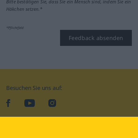
Bitte bestätigen Sie, dass Sie ein Mensch sind, indem Sie ein
Häkchen setzen.*
*Pflichtfeld
Feedback absenden
Besuchen Sie uns auf:
facebook
YouTube
Instagram