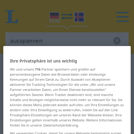
Ihre Privatsphäre ist uns wichtig
Deutsch-Isländisch Wörterbuch
ausspannen
Wir und unsere
716
-Partner speichern und greifen auf
Deutsch-Isländisch Übersetzung
personenbezogene Daten wie Browserdaten oder eindeutige
Kennungen auf Ihrem Gerät zu. Durch Auswahl von Akzeptieren
für "ausspannen"
aktivieren Sie Tracking-Technologien für die unter „Wir und unsere
Partner verarbeiten Daten, um Ihnen Dienste bereitzustellen“
aufgeführten Zwecke. Wenn Tracker deaktiviert sind, sind manche
"ausspannen" Isländisch
Inhalte und Anzeigen möglicherweise nicht mehr so relevant für Sie. Sie
können dieses Menü jederzeit wieder aufrufen, um Ihre Einstellungen zu
Übersetzung
ändern oder Ihre Einwilligung zu widerrufen, indem Sie auf den Link
Privatsphäre-Einstellungen am unteren Rand der Webseite klicken. Ihre
Einstellungen gelten innerhalb unseres Website. Weitere Informationen
finden Sie in unserer Datenschutzerklärung.
„ausspannen“
Wir verwenden Cookies, damit Sie unsere Webseite bestmöglich nutzen