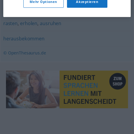
Mehr Optionen
Akzeptieren
(jemandem den Partner) wegnehmen
rasten
,
erholen
,
ausruhen
herausbekommen
© OpenThesaurus.de