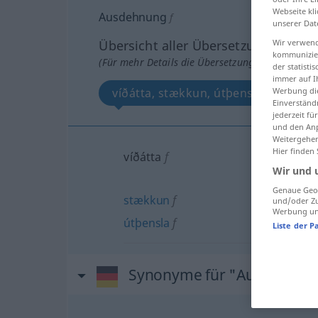
Webseite kli
Ausdehnung
f
unserer Dat
Übersicht aller Übersetzungen
Wir verwend
kommunizier
(Für mehr Details die Übersetzung anklicken/an
der statist
immer auf I
víðátta, stækkun, útþensla
Werbung die
Einverständ
jederzeit f
und den Anp
Weitergehen
Hier finden
víðátta
f
Wir und 
Genaue Geol
stækkun
f
und/oder Zu
Werbung und
útþensla
f
Liste der P
Synonyme für "Ausdehnun