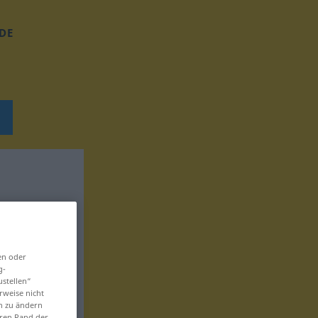
DE
en oder
g-
ustellen“
rweise nicht
en zu ändern
eren Rand der