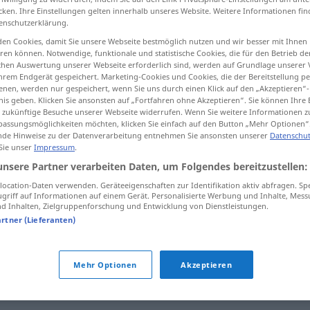
cken. Ihre Einstellungen gelten innerhalb unseres Website. Weitere Informationen fin
enschutzerklärung.
en Cookies, damit Sie unsere Webseite bestmöglich nutzen und wir besser mit Ihnen
en können. Notwendige, funktionale und statistische Cookies, die für den Betrieb d
tippen)
ischen Auswertung unserer Webseite erforderlich sind, werden auf Grundlage unserer
hrem Endgerät gespeichert. Marketing-Cookies und Cookies, die der Bereitstellung per
nen, werden nur gespeichert, wenn Sie uns durch einen Klick auf den „Akzeptieren“-
nis geben. Klicken Sie ansonsten auf „Fortfahren ohne Akzeptieren“. Sie können Ihre 
ür zukünftige Besuche unserer Webseite widerrufen. Wenn Sie weitere Informationen 
assungsmöglichkeiten möchten, klicken Sie einfach auf den Button „Mehr Optionen“
de Hinweise zu der Datenverarbeitung entnehmen Sie ansonsten unserer
Datenschut
 Sie unser
Impressum
.
Ausdehnung
unsere Partner verarbeiten Daten, um Folgendes bereitzustellen:
ocation-Daten verwenden. Geräteeigenschaften zur Identifikation aktiv abfragen. Sp
Ausdehnung
griff auf Informationen auf einem Gerät. Personalisierte Werbung und Inhalte, Mes
 Inhalten, Zielgruppenforschung und Entwicklung von Dienstleistungen.
artner (Lieferanten)
g"
Mehr Optionen
Akzeptieren