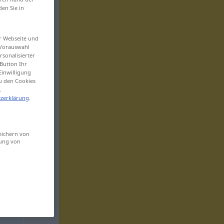
den Sie in
er Webseite und
 Vorauswahl
sonalisierter
Button Ihr
Einwilligung
zu den Cookies
.
zerklärung
.
eichern von
sung von