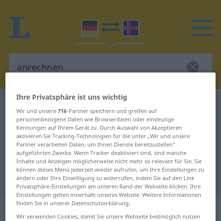
Ihre Privatsphäre ist uns wichtig
Deutsch-Isländisch Wörterbuch
anrechnen
Wir und unsere
716
-Partner speichern und greifen auf
Deutsch-Isländisch Übersetzung
personenbezogene Daten wie Browserdaten oder eindeutige
Kennungen auf Ihrem Gerät zu. Durch Auswahl von Akzeptieren
für "anrechnen"
aktivieren Sie Tracking-Technologien für die unter „Wir und unsere
Partner verarbeiten Daten, um Ihnen Dienste bereitzustellen“
aufgeführten Zwecke. Wenn Tracker deaktiviert sind, sind manche
Inhalte und Anzeigen möglicherweise nicht mehr so relevant für Sie. Sie
"anrechnen" Isländisch
können dieses Menü jederzeit wieder aufrufen, um Ihre Einstellungen zu
ändern oder Ihre Einwilligung zu widerrufen, indem Sie auf den Link
Übersetzung
Privatsphäre-Einstellungen am unteren Rand der Webseite klicken. Ihre
Einstellungen gelten innerhalb unseres Website. Weitere Informationen
finden Sie in unserer Datenschutzerklärung.
„anrechnen“
Wir verwenden Cookies, damit Sie unsere Webseite bestmöglich nutzen