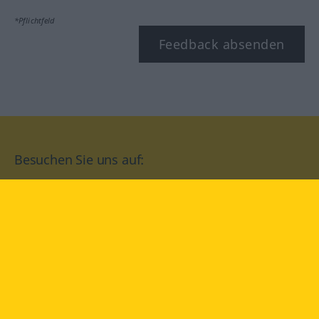
*Pflichtfeld
Feedback absenden
Besuchen Sie uns auf:
facebook
YouTube
Instagram
Langenscheidt