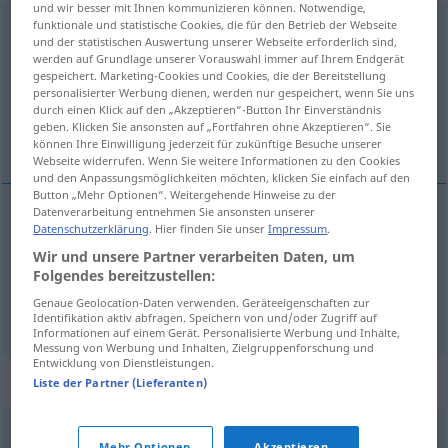
und wir besser mit Ihnen kommunizieren können. Notwendige,
funktionale und statistische Cookies, die für den Betrieb der Webseite
anrechnen
und der statistischen Auswertung unserer Webseite erforderlich sind,
werden auf Grundlage unserer Vorauswahl immer auf Ihrem Endgerät
Übersicht aller Übersetzungen
gespeichert. Marketing-Cookies und Cookies, die der Bereitstellung
(Für mehr Details die Übersetzung anklicken/antippen)
personalisierter Werbung dienen, werden nur gespeichert, wenn Sie uns
durch einen Klick auf den „Akzeptieren“-Button Ihr Einverständnis
geben. Klicken Sie ansonsten auf „Fortfahren ohne Akzeptieren“. Sie
meta eitthvað mikils við einhvern
können Ihre Einwilligung jederzeit für zukünftige Besuche unserer
Webseite widerrufen. Wenn Sie weitere Informationen zu den Cookies
und den Anpassungsmöglichkeiten möchten, klicken Sie einfach auf den
Button „Mehr Optionen“. Weitergehende Hinweise zu der
Datenverarbeitung entnehmen Sie ansonsten unserer
Beispiele
Datenschutzerklärung
. Hier finden Sie unser
Impressum
.
jemandem
etwas
hoch
anrechnen
Wir und unsere Partner verarbeiten Daten, um
Folgendes bereitzustellen:
meta
eitthvað
mikils
við
einhvern
Genaue Geolocation-Daten verwenden. Geräteeigenschaften zur
Identifikation aktiv abfragen. Speichern von und/oder Zugriff auf
Informationen auf einem Gerät. Personalisierte Werbung und Inhalte,
Messung von Werbung und Inhalten, Zielgruppenforschung und
Entwicklung von Dienstleistungen.
Synonyme für "anrechnen"
Liste der Partner (Lieferanten)
Mehr Optionen
Akzeptieren