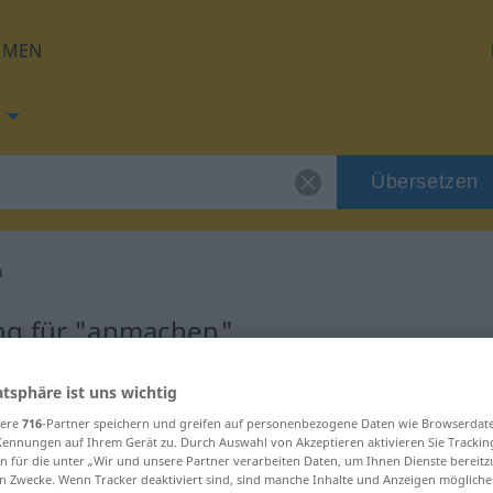
HMEN
Übersetzen
n
ng für "anmachen"
tzung
atsphäre ist uns wichtig
sere
716
-Partner speichern und greifen auf personenbezogene Daten wie Browserdat
Kennungen auf Ihrem Gerät zu. Durch Auswahl von Akzeptieren aktivieren Sie Trackin
n für die unter „Wir und unsere Partner verarbeiten Daten, um Ihnen Dienste bereitz
n Zwecke. Wenn Tracker deaktiviert sind, sind manche Inhalte und Anzeigen mögliche