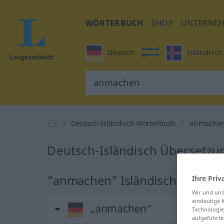
WÖRTERBUCH
SHOP
UNTERNE
Deutsch
Isländisch
Deutsch-Isländisch Wörterbuch
anmache
Deutsch-Isländisch Übersetzu
"anmachen" Isländisch Überse
Ihre Priv
Wir und un
eindeutige 
„anmachen“
Technologie
aufgeführte