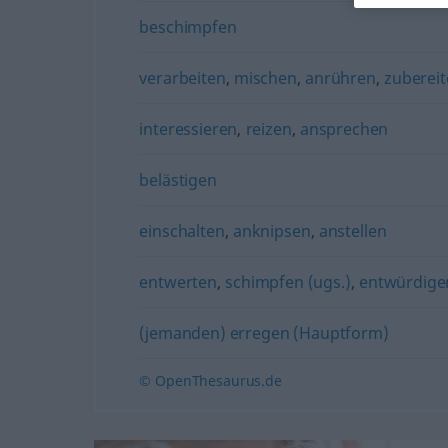
beschimpfen
verarbeiten
,
mischen
,
anrühren
,
zuberei
interessieren
,
reizen
,
ansprechen
belästigen
einschalten
,
anknipsen
,
anstellen
entwerten
,
schimpfen (ugs.)
,
entwürdige
(jemanden) erregen (Hauptform)
© OpenThesaurus.de