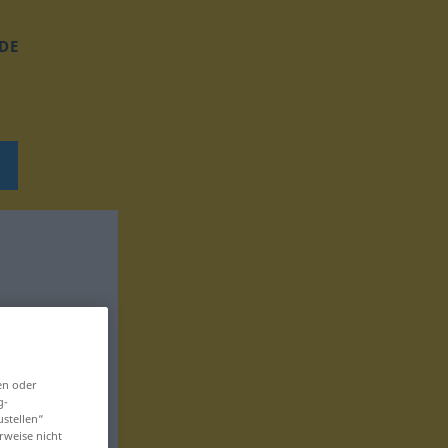
DE
en oder
g-
ustellen“
rweise nicht