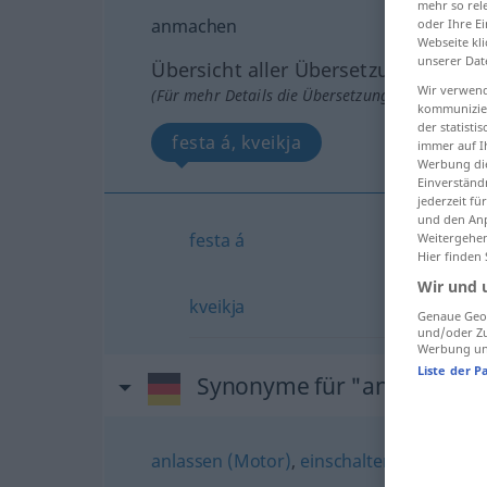
mehr so rel
anmachen
oder Ihre E
Webseite kli
unserer Dat
Übersicht aller Übersetzungen
Wir verwend
(Für mehr Details die Übersetzung anklicken/an
kommunizier
der statist
festa á, kveikja
immer auf I
Werbung die
Einverständ
jederzeit f
und den Anp
festa
á
Weitergehen
Hier finden
Wir und 
kveikja
Genaue Geol
und/oder Zu
Werbung und
Liste der P
Synonyme für "anmachen"
anlassen (Motor)
,
einschalten
,
anstellen
,