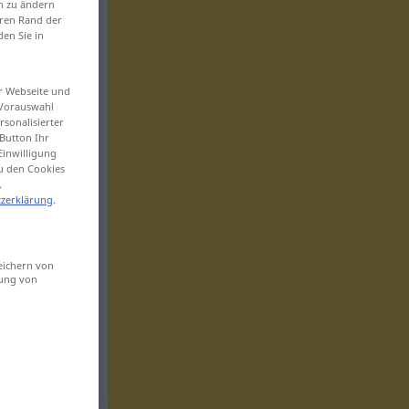
en zu ändern
eren Rand der
den Sie in
er Webseite und
 Vorauswahl
sonalisierter
Button Ihr
Einwilligung
zu den Cookies
.
zerklärung
.
eichern von
sung von