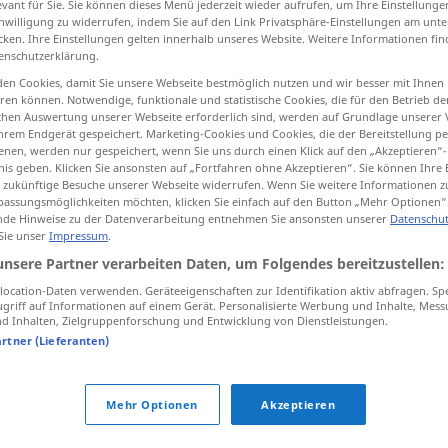
evant für Sie. Sie können dieses Menü jederzeit wieder aufrufen, um Ihre Einstellung
inwilligung zu widerrufen, indem Sie auf den Link Privatsphäre-Einstellungen am unt
cken. Ihre Einstellungen gelten innerhalb unseres Website. Weitere Informationen fin
enschutzerklärung.
en Cookies, damit Sie unsere Webseite bestmöglich nutzen und wir besser mit Ihnen
tippen)
en können. Notwendige, funktionale und statistische Cookies, die für den Betrieb d
ischen Auswertung unserer Webseite erforderlich sind, werden auf Grundlage unserer
hrem Endgerät gespeichert. Marketing-Cookies und Cookies, die der Bereitstellung per
nen, werden nur gespeichert, wenn Sie uns durch einen Klick auf den „Akzeptieren“-
nis geben. Klicken Sie ansonsten auf „Fortfahren ohne Akzeptieren“. Sie können Ihre 
ür zukünftige Besuche unserer Webseite widerrufen. Wenn Sie weitere Informationen 
assungsmöglichkeiten möchten, klicken Sie einfach auf den Button „Mehr Optionen“
anmachen
de Hinweise zu der Datenverarbeitung entnehmen Sie ansonsten unserer
Datenschut
 Sie unser
Impressum
.
unsere Partner verarbeiten Daten, um Folgendes bereitzustellen:
anmachen
Feuer
ocation-Daten verwenden. Geräteeigenschaften zur Identifikation aktiv abfragen. Sp
griff auf Informationen auf einem Gerät. Personalisierte Werbung und Inhalte, Mes
 Inhalten, Zielgruppenforschung und Entwicklung von Dienstleistungen.
artner (Lieferanten)
Mehr Optionen
Akzeptieren
starten