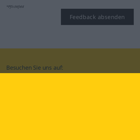
*Pflichtfeld
Feedback absenden
Besuchen Sie uns auf:
facebook
YouTube
Instagram
Langenscheidt
NUTZUNGSBEDINGUNGEN