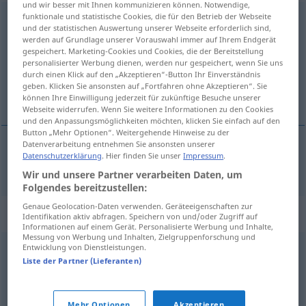
und wir besser mit Ihnen kommunizieren können. Notwendige,
funktionale und statistische Cookies, die für den Betrieb der Webseite
abwischen
und der statistischen Auswertung unserer Webseite erforderlich sind,
werden auf Grundlage unserer Vorauswahl immer auf Ihrem Endgerät
Übersicht aller Übersetzungen
gespeichert. Marketing-Cookies und Cookies, die der Bereitstellung
(Für mehr Details die Übersetzung anklicken/antippen)
personalisierter Werbung dienen, werden nur gespeichert, wenn Sie uns
durch einen Klick auf den „Akzeptieren“-Button Ihr Einverständnis
geben. Klicken Sie ansonsten auf „Fortfahren ohne Akzeptieren“. Sie
þurrka af, þerra
können Ihre Einwilligung jederzeit für zukünftige Besuche unserer
Webseite widerrufen. Wenn Sie weitere Informationen zu den Cookies
und den Anpassungsmöglichkeiten möchten, klicken Sie einfach auf den
Button „Mehr Optionen“. Weitergehende Hinweise zu der
Datenverarbeitung entnehmen Sie ansonsten unserer
Datenschutzerklärung
. Hier finden Sie unser
Impressum
.
þurrka
af
,
þerra
abwischen
Wir und unsere Partner verarbeiten Daten, um
Folgendes bereitzustellen:
Genaue Geolocation-Daten verwenden. Geräteeigenschaften zur
Synonyme für "abwischen"
Identifikation aktiv abfragen. Speichern von und/oder Zugriff auf
Informationen auf einem Gerät. Personalisierte Werbung und Inhalte,
Messung von Werbung und Inhalten, Zielgruppenforschung und
Entwicklung von Dienstleistungen.
reiben
,
entfernen
,
abreiben
Liste der Partner (Lieferanten)
putzen
,
abstauben
Mehr Optionen
Akzeptieren