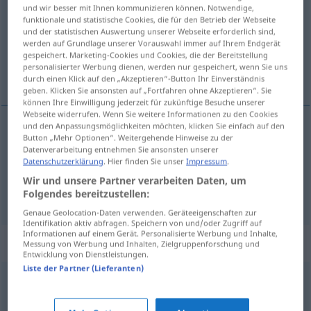
und wir besser mit Ihnen kommunizieren können. Notwendige,
funktionale und statistische Cookies, die für den Betrieb der Webseite
Übersicht aller Übersetzungen
und der statistischen Auswertung unserer Webseite erforderlich sind,
(Für mehr Details die Übersetzung anklicken/antippen)
werden auf Grundlage unserer Vorauswahl immer auf Ihrem Endgerät
gespeichert. Marketing-Cookies und Cookies, die der Bereitstellung
personalisierter Werbung dienen, werden nur gespeichert, wenn Sie uns
lækka gengi
durch einen Klick auf den „Akzeptieren“-Button Ihr Einverständnis
geben. Klicken Sie ansonsten auf „Fortfahren ohne Akzeptieren“. Sie
können Ihre Einwilligung jederzeit für zukünftige Besuche unserer
Webseite widerrufen. Wenn Sie weitere Informationen zu den Cookies
und den Anpassungsmöglichkeiten möchten, klicken Sie einfach auf den
Beispiele
Button „Mehr Optionen“. Weitergehende Hinweise zu der
Datenverarbeitung entnehmen Sie ansonsten unserer
Geld
abwerten
Datenschutzerklärung
. Hier finden Sie unser
Impressum
.
lækka
gengi
Wir und unsere Partner verarbeiten Daten, um
Folgendes bereitzustellen:
Genaue Geolocation-Daten verwenden. Geräteeigenschaften zur
Identifikation aktiv abfragen. Speichern von und/oder Zugriff auf
Informationen auf einem Gerät. Personalisierte Werbung und Inhalte,
Synonyme für "abwerten"
Messung von Werbung und Inhalten, Zielgruppenforschung und
Entwicklung von Dienstleistungen.
Liste der Partner (Lieferanten)
entwerten