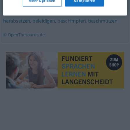
Mehr Optionen
Akzeptieren
herabsetzen
herabsetzen
,
beleidigen
,
beschimpfen
,
beschmutzen
© OpenThesaurus.de