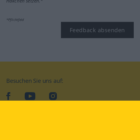
Häkchen setzen.*
*Pflichtfeld
Feedback absenden
Besuchen Sie uns auf:
facebook
YouTube
Instagram
Langenscheidt