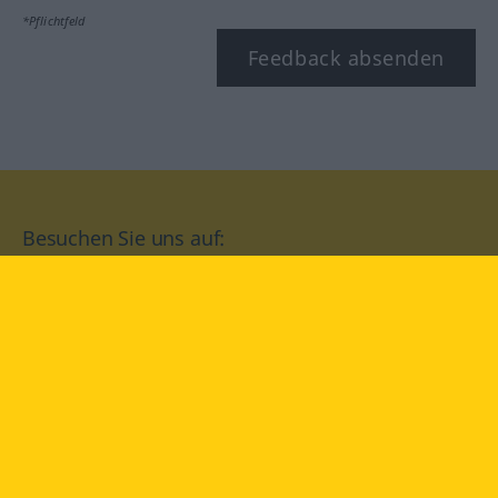
*Pflichtfeld
Feedback absenden
Besuchen Sie uns auf:
facebook
YouTube
Instagram
Langenscheidt
NUTZUNGSBEDINGUNGEN