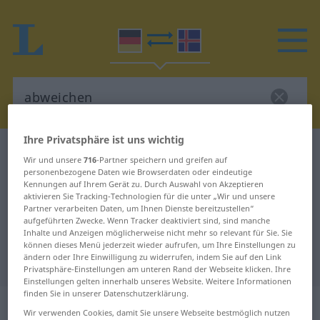
Ihre Privatsphäre ist uns wichtig
Deutsch-Isländisch Wörterbuch
abweichen
Wir und unsere
716
-Partner speichern und greifen auf
Deutsch-Isländisch Übersetzung
personenbezogene Daten wie Browserdaten oder eindeutige
Kennungen auf Ihrem Gerät zu. Durch Auswahl von Akzeptieren
für "abweichen"
aktivieren Sie Tracking-Technologien für die unter „Wir und unsere
Partner verarbeiten Daten, um Ihnen Dienste bereitzustellen“
aufgeführten Zwecke. Wenn Tracker deaktiviert sind, sind manche
Inhalte und Anzeigen möglicherweise nicht mehr so relevant für Sie. Sie
"abweichen" Isländisch
können dieses Menü jederzeit wieder aufrufen, um Ihre Einstellungen zu
ändern oder Ihre Einwilligung zu widerrufen, indem Sie auf den Link
Übersetzung
Privatsphäre-Einstellungen am unteren Rand der Webseite klicken. Ihre
Einstellungen gelten innerhalb unseres Website. Weitere Informationen
finden Sie in unserer Datenschutzerklärung.
„abweichen“
Wir verwenden Cookies, damit Sie unsere Webseite bestmöglich nutzen