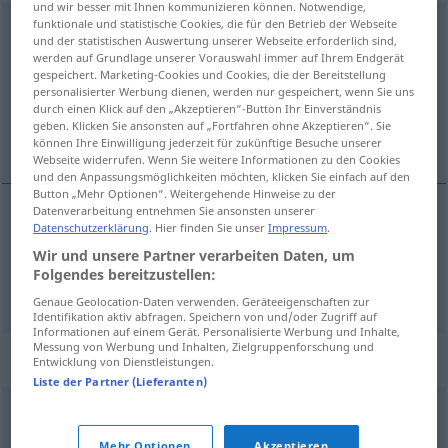
und wir besser mit Ihnen kommunizieren können. Notwendige,
funktionale und statistische Cookies, die für den Betrieb der Webseite
abweichen
und der statistischen Auswertung unserer Webseite erforderlich sind,
werden auf Grundlage unserer Vorauswahl immer auf Ihrem Endgerät
Übersicht aller Übersetzungen
gespeichert. Marketing-Cookies und Cookies, die der Bereitstellung
personalisierter Werbung dienen, werden nur gespeichert, wenn Sie uns
(Für mehr Details die Übersetzung anklicken/antippen)
durch einen Klick auf den „Akzeptieren“-Button Ihr Einverständnis
geben. Klicken Sie ansonsten auf „Fortfahren ohne Akzeptieren“. Sie
halda sig ekki að efninu, vera frábrugðinn
können Ihre Einwilligung jederzeit für zukünftige Besuche unserer
Webseite widerrufen. Wenn Sie weitere Informationen zu den Cookies
und den Anpassungsmöglichkeiten möchten, klicken Sie einfach auf den
Button „Mehr Optionen“. Weitergehende Hinweise zu der
Datenverarbeitung entnehmen Sie ansonsten unserer
Datenschutzerklärung
. Hier finden Sie unser
Impressum
.
halda
sig
ekki
að
efninu
abweichen
vom Thema
Wir und unsere Partner verarbeiten Daten, um
Folgendes bereitzustellen:
vera
frábrugðinn
abweichen
verschieden sein
Genaue Geolocation-Daten verwenden. Geräteeigenschaften zur
Identifikation aktiv abfragen. Speichern von und/oder Zugriff auf
Informationen auf einem Gerät. Personalisierte Werbung und Inhalte,
Messung von Werbung und Inhalten, Zielgruppenforschung und
Synonyme für "abweichen"
Entwicklung von Dienstleistungen.
Liste der Partner (Lieferanten)
(sich) unterscheiden (von)
,
(sich) abheben (von)
Mehr Optionen
Akzeptieren