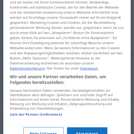
und wir besser mit Ihnen kommunizieren können. Notwendige,
funktionale und statistische Cookies, die für den Betrieb der Webseite
Abnutzung
f
und der statistischen Auswertung unserer Webseite erforderlich sind,
werden auf Grundlage unserer Vorauswahl immer auf Ihrem Endgerät
Übersicht aller Übersetzungen
gespeichert. Marketing-Cookies und Cookies, die der Bereitstellung
personalisierter Werbung dienen, werden nur gespeichert, wenn Sie uns
(Für mehr Details die Übersetzung anklicken/antippen)
durch einen Klick auf den „Akzeptieren“-Button Ihr Einverständnis
geben. Klicken Sie ansonsten auf „Fortfahren ohne Akzeptieren“. Sie
nýting, slit
können Ihre Einwilligung jederzeit für zukünftige Besuche unserer
Webseite widerrufen. Wenn Sie weitere Informationen zu den Cookies
und den Anpassungsmöglichkeiten möchten, klicken Sie einfach auf den
Button „Mehr Optionen“. Weitergehende Hinweise zu der
Datenverarbeitung entnehmen Sie ansonsten unserer
Datenschutzerklärung
. Hier finden Sie unser
Impressum
.
nýting
f
Abnutzung
Wir und unsere Partner verarbeiten Daten, um
Folgendes bereitzustellen:
slit
n
Abnutzung
Genaue Geolocation-Daten verwenden. Geräteeigenschaften zur
Identifikation aktiv abfragen. Speichern von und/oder Zugriff auf
Informationen auf einem Gerät. Personalisierte Werbung und Inhalte,
Messung von Werbung und Inhalten, Zielgruppenforschung und
Synonyme für "Abnutzung"
Entwicklung von Dienstleistungen.
Liste der Partner (Lieferanten)
Verbrauch
Mehr Optionen
Akzeptieren