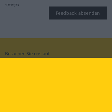
*Pflichtfeld
Feedback absenden
Besuchen Sie uns auf:
facebook
YouTube
Instagram
Langenscheidt
NUTZUNGSBEDINGUNGEN