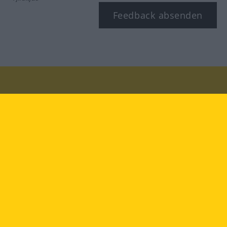
Feedback absenden
Besuchen Sie uns auf:
facebook
YouTube
Instagram
Langenscheidt
NUTZUNGSBEDINGUNGEN