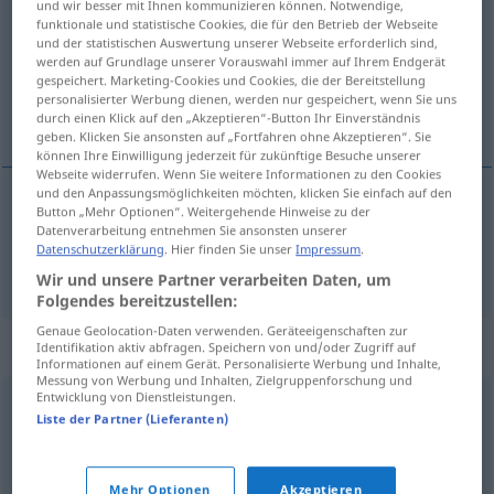
und wir besser mit Ihnen kommunizieren können. Notwendige,
funktionale und statistische Cookies, die für den Betrieb der Webseite
Übersicht aller Übersetzungen
und der statistischen Auswertung unserer Webseite erforderlich sind,
werden auf Grundlage unserer Vorauswahl immer auf Ihrem Endgerät
(Für mehr Details die Übersetzung anklicken/antippen)
gespeichert. Marketing-Cookies und Cookies, die der Bereitstellung
personalisierter Werbung dienen, werden nur gespeichert, wenn Sie uns
kaupa
durch einen Klick auf den „Akzeptieren“-Button Ihr Einverständnis
geben. Klicken Sie ansonsten auf „Fortfahren ohne Akzeptieren“. Sie
können Ihre Einwilligung jederzeit für zukünftige Besuche unserer
Webseite widerrufen. Wenn Sie weitere Informationen zu den Cookies
und den Anpassungsmöglichkeiten möchten, klicken Sie einfach auf den
Button „Mehr Optionen“. Weitergehende Hinweise zu der
kaupa
(
jemandem etwas
eitthvað af einhverjum
)
Datenverarbeitung entnehmen Sie ansonsten unserer
Datenschutzerklärung
. Hier finden Sie unser
Impressum
.
abkaufen
Wir und unsere Partner verarbeiten Daten, um
Folgendes bereitzustellen:
Genaue Geolocation-Daten verwenden. Geräteeigenschaften zur
Synonyme für "abkaufen"
Identifikation aktiv abfragen. Speichern von und/oder Zugriff auf
Informationen auf einem Gerät. Personalisierte Werbung und Inhalte,
Messung von Werbung und Inhalten, Zielgruppenforschung und
Entwicklung von Dienstleistungen.
Liste der Partner (Lieferanten)
(jemandem etwas) abnehmen (fig.)
© OpenThesaurus.de
Mehr Optionen
Akzeptieren