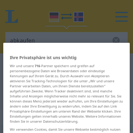
Ihre Privatsphäre ist uns wichtig
Deutsch-Isländisch Wörterbuch
abkaufen
Wir und unsere
716
-Partner speichern und greifen auf
Deutsch-Isländisch Übersetzung
personenbezogene Daten wie Browserdaten oder eindeutige
Kennungen auf Ihrem Gerät zu. Durch Auswahl von Akzeptieren
für "abkaufen"
aktivieren Sie Tracking-Technologien für die unter „Wir und unsere
Partner verarbeiten Daten, um Ihnen Dienste bereitzustellen“
aufgeführten Zwecke. Wenn Tracker deaktiviert sind, sind manche
Inhalte und Anzeigen möglicherweise nicht mehr so relevant für Sie. Sie
"abkaufen" Isländisch Übersetzung
können dieses Menü jederzeit wieder aufrufen, um Ihre Einstellungen zu
ändern oder Ihre Einwilligung zu widerrufen, indem Sie auf den Link
Privatsphäre-Einstellungen am unteren Rand der Webseite klicken. Ihre
„abkaufen“
Einstellungen gelten innerhalb unseres Website. Weitere Informationen
finden Sie in unserer Datenschutzerklärung.
Wir verwenden Cookies, damit Sie unsere Webseite bestmöglich nutzen
abkaufen