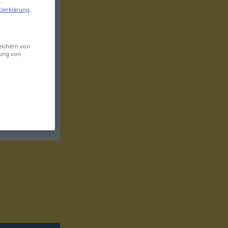
.
zerklärung
.
eichern von
sung von