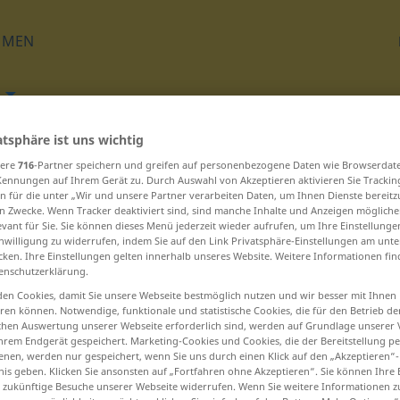
HMEN
atsphäre ist uns wichtig
Übersetzen
sere
716
-Partner speichern und greifen auf personenbezogene Daten wie Browserdat
Kennungen auf Ihrem Gerät zu. Durch Auswahl von Akzeptieren aktivieren Sie Trackin
n für die unter „Wir und unsere Partner verarbeiten Daten, um Ihnen Dienste bereitz
n Zwecke. Wenn Tracker deaktiviert sind, sind manche Inhalte und Anzeigen mögliche
evant für Sie. Sie können dieses Menü jederzeit wieder aufrufen, um Ihre Einstellung
inwilligung zu widerrufen, indem Sie auf den Link Privatsphäre-Einstellungen am unt
cken. Ihre Einstellungen gelten innerhalb unseres Website. Weitere Informationen fin
eginnen – Jod ... Jubiläum
enschutzerklärung.
en Cookies, damit Sie unsere Webseite bestmöglich nutzen und wir besser mit Ihnen
en können. Notwendige, funktionale und statistische Cookies, die für den Betrieb d
Johannistag
ischen Auswertung unserer Webseite erforderlich sind, werden auf Grundlage unserer
hrem Endgerät gespeichert. Marketing-Cookies und Cookies, die der Bereitstellung per
Journalist
nen, werden nur gespeichert, wenn Sie uns durch einen Klick auf den „Akzeptieren“-
nis geben. Klicken Sie ansonsten auf „Fortfahren ohne Akzeptieren“. Sie können Ihre 
Jubel
ür zukünftige Besuche unserer Webseite widerrufen. Wenn Sie weitere Informationen 