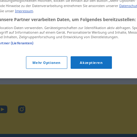
assungsmöglichkeiten möchten, klicken Sie einfach auf den Button „Mehr Optionen“
de Hinweise zu der Datenverarbeitung entnehmen Sie ansonsten unserer
Datenschut
jubeln
 Sie unser
Impressum
.
Jubiläum
unsere Partner verarbeiten Daten, um Folgendes bereitzustellen:
ocation-Daten verwenden. Geräteeigenschaften zur Identifikation aktiv abfragen. Sp
griff auf Informationen auf einem Gerät. Personalisierte Werbung und Inhalte, Mes
 Inhalten, Zielgruppenforschung und Entwicklung von Dienstleistungen.
artner (Lieferanten)
Mehr Optionen
Akzeptieren
ook
YouTube
Instagram