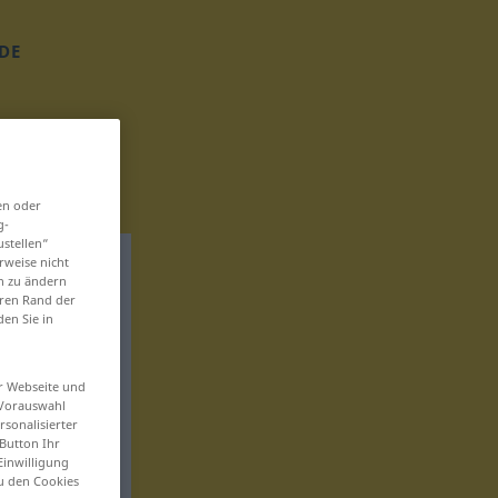
DE
en oder
g-
ustellen“
rweise nicht
en zu ändern
eren Rand der
den Sie in
er Webseite und
 Vorauswahl
sonalisierter
Button Ihr
Einwilligung
zu den Cookies